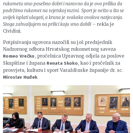
rukometu smo posebno dobri i naravno da je ovo prilika da
podržimo rukomet na svjetskoj razini. Sport je nešto u što se
uvijek isplati ulagati, a kruna je svakako ovakva natjecanja.
Stoga zahvaljujem na prilici koju smo dobili
– rekla je
Cividini.
Potpisivanju ugovora nazočili su još predsjednik
Nadzornog odbora Hrvatskog rukometnog saveza
, pročelnica Upravnog odjela za poslove
Romeo Vrečko
Skupštine i župana
, kao i pročelnik za
Renata Skoko
prosvjetu, kulturu i sport Varaždinske županije dr. sc.
.
Miroslav Huđek