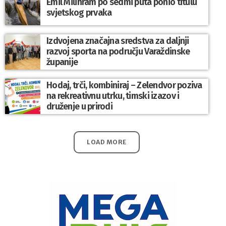
Emil Milihram po sedmi puta ponio titulu
svjetskog prvaka
Izdvojena značajna sredstva za daljnji
razvoj sporta na području Varaždinske
županije
Hodaj, trči, kombiniraj – Zelendvor poziva
na rekreativnu utrku, timski izazov i
druženje u prirodi
LOAD MORE