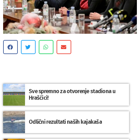
Sve spremno za otvorenje stadiona u
Hrašćici!
Odlični rezultati naših kajakaša