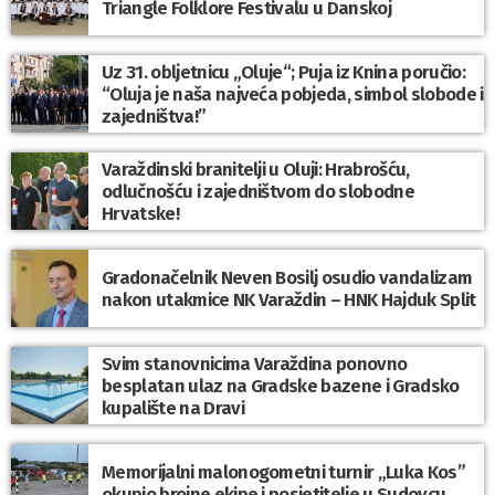
Triangle Folklore Festivalu u Danskoj
Uz 31. obljetnicu „Oluje“; Puja iz Knina poručio:
“Oluja je naša najveća pobjeda, simbol slobode i
zajedništva!”
Varaždinski branitelji u Oluji: Hrabrošću,
odlučnošću i zajedništvom do slobodne
Hrvatske!
Gradonačelnik Neven Bosilj osudio vandalizam
nakon utakmice NK Varaždin – HNK Hajduk Split
Svim stanovnicima Varaždina ponovno
besplatan ulaz na Gradske bazene i Gradsko
kupalište na Dravi
Memorijalni malonogometni turnir „Luka Kos”
okupio brojne ekipe i posjetitelje u Sudovcu