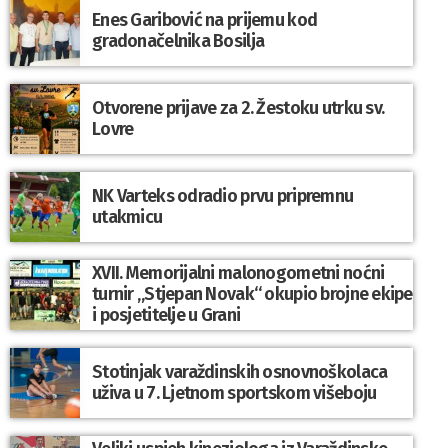
Enes Garibović na prijemu kod
gradonačelnika Bosilja
Otvorene prijave za 2. Žestoku utrku sv.
Lovre
NK Varteks odradio prvu pripremnu
utakmicu
XVII. Memorijalni malonogometni noćni
turnir „Stjepan Novak“ okupio brojne ekipe
i posjetitelje u Grani
Stotinjak varaždinskih osnovnoškolaca
uživa u 7. Ljetnom sportskom višeboju