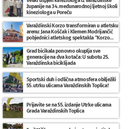
Veliki uspjeh kineziologa iz Varaždinske
županije na 34. međunarodnoj ljetnoj školi
kineziologa u Poreču
Varaždinski Korzo transformiran u atletsku
arenu: Jana Koščak i Klemen Modrijančić
pobjednici atletskog spektakla “Korzo
Jump 2026”
Grad bicikala ponovno okuplja sve
generacije na dva kotača: U subotu 25.
Varaždinska biciklijada
Sportski duh i odlična atmosfera obilježili
55. utrku ulicama Varaždinskih Toplica!
Prijavite se na 55. izdanje Utrke ulicama
Grada Varaždinskih Toplica