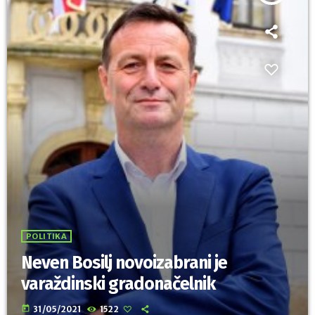
POLITIKA
Neven Bosilj novoizabrani je
varaždinski gradonačelnik
today
31/05/2021
1522