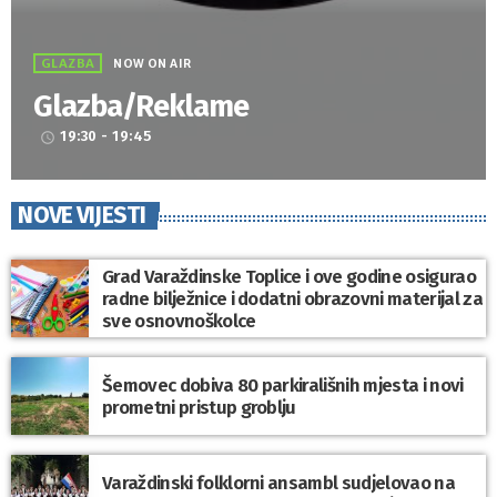
GLAZBA
NOW ON AIR
Glazba/Reklame
19:30 - 19:45
access_time
NOVE VIJESTI
Grad Varaždinske Toplice i ove godine osigurao
radne bilježnice i dodatni obrazovni materijal za
sve osnovnoškolce
Šemovec dobiva 80 parkirališnih mjesta i novi
prometni pristup groblju
Varaždinski folklorni ansambl sudjelovao na