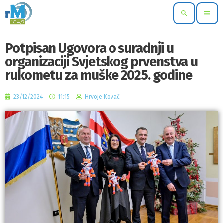
search
menu
Potpisan Ugovora o suradnji u
organizaciji Svjetskog prvenstva u
rukometu za muške 2025. godine
23/12/2024
11:15
Hrvoje Kovač