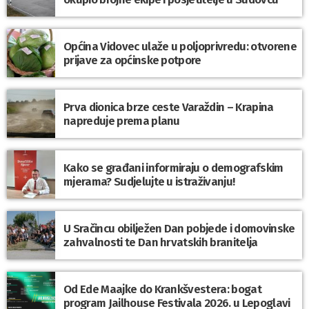
Općina Vidovec ulaže u poljoprivredu: otvorene
prijave za općinske potpore
Prva dionica brze ceste Varaždin – Krapina
napreduje prema planu
Kako se građani informiraju o demografskim
mjerama? Sudjelujte u istraživanju!
U Sračincu obilježen Dan pobjede i domovinske
zahvalnosti te Dan hrvatskih branitelja
Od Ede Maajke do Krankšvestera: bogat
program Jailhouse Festivala 2026. u Lepoglavi