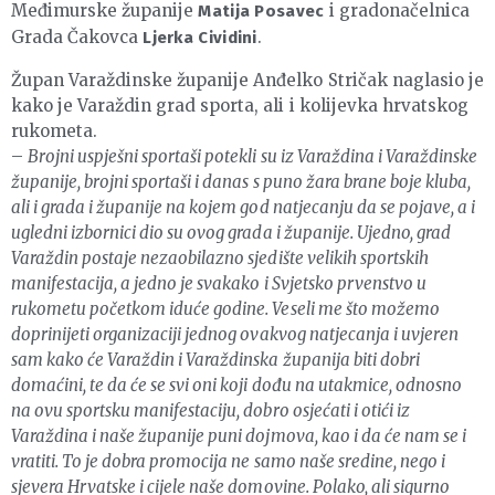
Međimurske županije
i gradonačelnica
Matija Posavec
Grada Čakovca
.
Ljerka Cividini
Župan Varaždinske županije Anđelko Stričak naglasio je
kako je Varaždin grad sporta, ali i kolijevka hrvatskog
rukometa.
–
Brojni uspješni sportaši potekli su iz Varaždina i Varaždinske
županije, brojni sportaši i danas s puno žara brane boje kluba,
ali i grada i županije na kojem god natjecanju da se pojave, a i
ugledni izbornici dio su ovog grada i županije. Ujedno, grad
Varaždin postaje nezaobilazno sjedište velikih sportskih
manifestacija, a jedno je svakako i Svjetsko prvenstvo u
rukometu početkom iduće godine. Veseli me što možemo
doprinijeti organizaciji jednog ovakvog natjecanja i uvjeren
sam kako će Varaždin i Varaždinska županija biti dobri
domaćini, te da će se svi oni koji dođu na utakmice, odnosno
na ovu sportsku manifestaciju, dobro osjećati i otići iz
Varaždina i naše županije puni dojmova, kao i da će nam se i
vratiti. To je dobra promocija ne samo naše sredine, nego i
sjevera Hrvatske i cijele naše domovine. Polako, ali sigurno