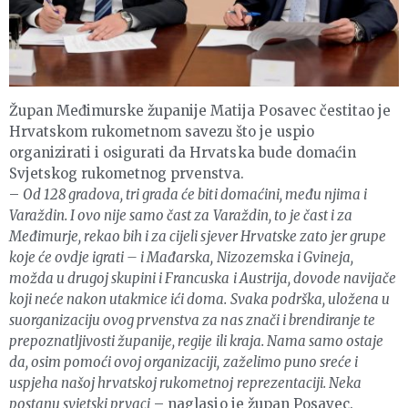
Župan Međimurske županije Matija Posavec čestitao je
Hrvatskom rukometnom savezu što je uspio
organizirati i osigurati da Hrvatska bude domaćin
Svjetskog rukometnog prvenstva.
–
Od 128 gradova, tri grada će biti domaćini, među njima i
Varaždin. I ovo nije samo čast za Varaždin, to je čast i za
Međimurje, rekao bih i za cijeli sjever Hrvatske zato jer grupe
koje će ovdje igrati – i Mađarska, Nizozemska i Gvineja,
možda u drugoj skupini i Francuska i Austrija, dovode navijače
koji neće nakon utakmice ići doma. Svaka podrška, uložena u
suorganizaciju ovog prvenstva za nas znači i brendiranje te
prepoznatljivosti županije, regije ili kraja. Nama samo ostaje
da, osim pomoći ovoj organizaciji, zaželimo puno sreće i
uspjeha našoj hrvatskoj rukometnoj reprezentaciji. Neka
postanu svjetski prvaci
– naglasio je župan Posavec.