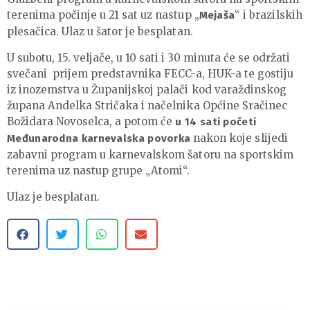
terenima počinje u 21 sat uz nastup „
“ i brazilskih
Mejaša
plesačica. Ulaz u šator je besplatan.
U subotu, 15. veljače, u 10 sati i 30 minuta će se održati
svečani prijem predstavnika FECC-a, HUK-a te gostiju
iz inozemstva u Županijskoj palači kod varaždinskog
župana Andelka Stričaka i načelnika Općine Sračinec
Božidara Novoselca, a potom će
u 14 sati početi
nakon koje slijedi
Međunarodna karnevalska povorka
zabavni program u karnevalskom šatoru na sportskim
terenima uz nastup grupe „Atomi“.
Ulaz je besplatan.