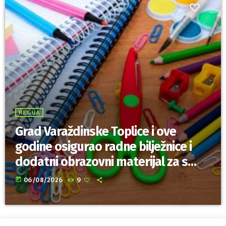
REGIJA
Grad Varaždinske Toplice i ove
godine osigurao radne bilježnice i
dodatni obrazovni materijal za sve
osnovnoškolce
today
06/08/2026
9