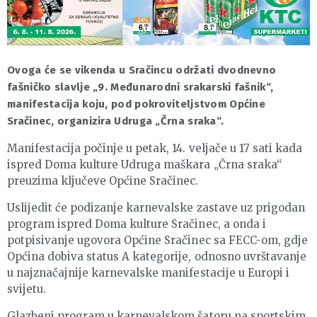
Ovoga će se vikenda u Sračincu održati dvodnevno
fašničko slavlje „9. Međunarodni srakarski fašnik“,
manifestacija koju, pod pokroviteljstvom Općine
Sračinec, organizira Udruga „Črna sraka“.
Manifestacija počinje u petak, 14. veljače u 17 sati kada
ispred Doma kulture Udruga maškara „Črna sraka“
preuzima ključeve Općine Sračinec.
Uslijedit će podizanje karnevalske zastave uz prigodan
program ispred Doma kulture Sračinec, a onda i
potpisivanje ugovora Općine Sračinec sa FECC-om, gdje
Općina dobiva status A kategorije, odnosno uvrštavanje
u najznačajnije karnevalske manifestacije u Europi i
svijetu.
Glazbeni program u karnevalskom šatoru na sportskim