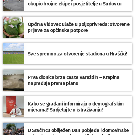
okupio brojne ekipe i posjetitelje u Sudovcu
Općina Vidovec ulaže u poljoprivredu: otvorene
prijave za općinske potpore
Sve spremno za otvorenje stadiona u Hrašćici!
Prva dionica brze ceste Varaždin – Krapina
napreduje prema planu
Kako se građani informiraju o demografskim
mjerama? Sudjelujte u istraživanju!
U Sračincu obilježen Dan pobjede i domovinske