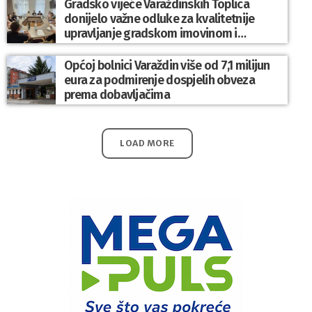
Gradsko vijeće Varaždinskih Toplica
donijelo važne odluke za kvalitetnije
upravljanje gradskom imovinom i
komunalnim sustavom
Općoj bolnici Varaždin više od 7,1 milijun
eura za podmirenje dospjelih obveza
prema dobavljačima
LOAD MORE