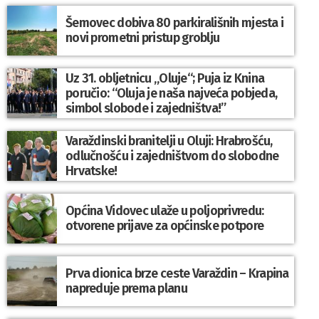
Šemovec dobiva 80 parkirališnih mjesta i
novi prometni pristup groblju
Uz 31. obljetnicu „Oluje“; Puja iz Knina
poručio: “Oluja je naša najveća pobjeda,
simbol slobode i zajedništva!”
Varaždinski branitelji u Oluji: Hrabrošću,
odlučnošću i zajedništvom do slobodne
Hrvatske!
Općina Vidovec ulaže u poljoprivredu:
otvorene prijave za općinske potpore
Prva dionica brze ceste Varaždin – Krapina
napreduje prema planu