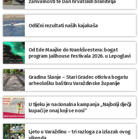
zahvalnosti te Dan hrvatskih branitelja
Odlični rezultati naših kajakaša
Od Ede Maajke do Krankšvestera: bogat
program Jailhouse Festivala 2026. u Lepoglavi
Gradina Slanje – Stari Gradec otkriva bogatu
arheološku baštinu Varaždinske županije
U tijeku je nacionalna kampanja „Najbolji dječji
kupaći je onaj koji se nosi“
Ljeto u Varaždinu – tri razloga za izlazak ovog
vikenda