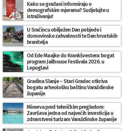
Kako se građani informiraju o
demografskim mjerama? Sudjelujte u
istraživanju!
U Sračincu obilježen Dan pobjede i
domovinske zahvalnosti te Dan hrvatskih
branitelja
Od Ede Maajke do Krankšvestera: bogat
program Jailhouse Festivala 2026. u
Lepoglavi
Gradina Slanje – Stari Gradec otkriva
bogatu arheološku baštinu Varaždinske
županije
Minerva pred tehničkim pregledom:
Završava jedna od najvećih investicija u
zdravstveni turizam Varaždinske županije