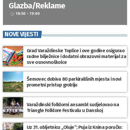
Glazba/Reklame
18:50 - 19:00
access_time
NOVE VIJESTI
Grad Varaždinske Toplice i ove godine osigurao
radne bilježnice i dodatni obrazovni materijal za
sve osnovnoškolce
Šemovec dobiva 80 parkirališnih mjesta i novi
prometni pristup groblju
Varaždinski folklorni ansambl sudjelovao na
Triangle Folklore Festivalu u Danskoj
Uz 31. obljetnicu „Oluje“; Puja iz Knina poručio: