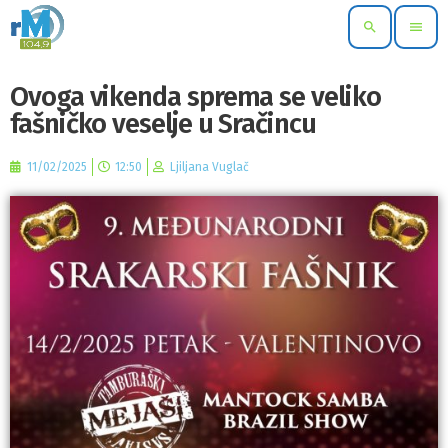
search
menu
Ovoga vikenda sprema se veliko
fašničko veselje u Sračincu
11/02/2025
12:50
Ljiljana Vuglač