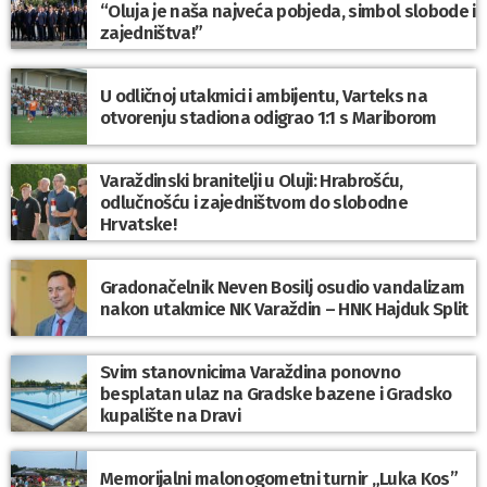
“Oluja je naša najveća pobjeda, simbol slobode i
zajedništva!”
U odličnoj utakmici i ambijentu, Varteks na
otvorenju stadiona odigrao 1:1 s Mariborom
Varaždinski branitelji u Oluji: Hrabrošću,
odlučnošću i zajedništvom do slobodne
Hrvatske!
Gradonačelnik Neven Bosilj osudio vandalizam
nakon utakmice NK Varaždin – HNK Hajduk Split
Svim stanovnicima Varaždina ponovno
besplatan ulaz na Gradske bazene i Gradsko
kupalište na Dravi
Memorijalni malonogometni turnir „Luka Kos”