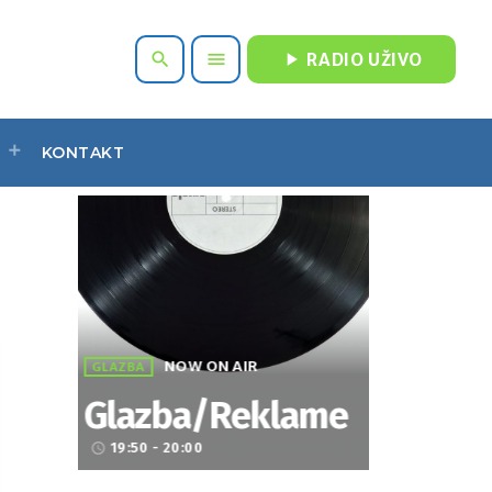
play_arrow
search
menu
RADIO UŽIVO
KONTAKT
NOW ON AIR
GLAZBA
Glazba/Reklame
19:50 - 20:00
access_time