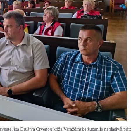
avnateljica Društva Crvenog križa Varaždinske županije naglasivši pri