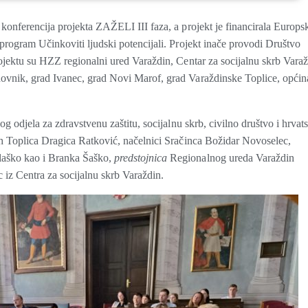
konferencija projekta ZAŽELI III faza, a projekt je financirala Europs
program Učinkoviti ljudski potencijali. Projekt inače provodi Društvo
ojektu su HZZ regionalni ured Varaždin, Centar za socijalnu skrb Varaž
ovnik, grad Ivanec, grad Novi Marof, grad Varaždinske Toplice, općin
g odjela za zdravstvenu zaštitu, socijalnu skrb, civilno društvo i hrvat
ih Toplica Dragica Ratković, načelnici Sračinca Božidar Novoselec,
aško kao i Branka Šaško,
predstojnica
Regionalnog ureda Varaždin
iz Centra za socijalnu skrb Varaždin.