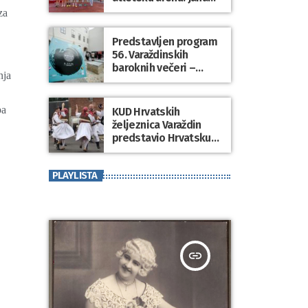
Koščak i Klemen
za
Modrijančić pobjednici
atletskog spektakla
Predstavljen program
“Korzo Jump 2026”
56. Varaždinskih
baroknih večeri –
nja
zemlja partner
Kraljevina Belgija
pa
KUD Hrvatskih
željeznica Varaždin
predstavio Hrvatsku
na međunarodnom
folklornom festivalu u
PLAYLISTA
SAD-u
insert_link