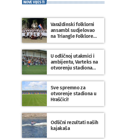
NOVE VIJESTI
Varaždinski folklorni
ansambl sudjelovao
na Triangle Folklore
Festivalu u Danskoj
U odličnoj utakmici i
ambijentu, Varteks na
otvorenju stadiona
odigrao 1:1 s
Mariborom
Sve spremno za
otvorenje stadiona u
Hrašćici!
Odlični rezultati naših
kajakaša