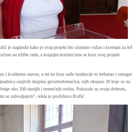
žić je naglasila kako je ovaj projekt bio iznimno važan i koristan za te
aćene na tržište rada, a krajnjim korisnicima se kroz ovaj projekt
pu i kvalitetnu starost, a mi im kroz naše institucije to trebamo i omoguć
ipadnica ranjivih skupina gerontodomaćica, njih ukupno 30 koje su na
 brige oko 200 starijih i nemoćnih osoba. Pokazale su svoju dobrotu,
im se zahvaljujem”- rekla je pročelnica Božić.