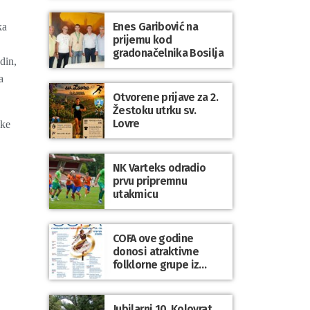
Enes Garibović na
ka
prijemu kod
gradonačelnika Bosilja
din,
a
Otvorene prijave za 2.
Žestoku utrku sv.
Lovre
ske
NK Varteks odradio
prvu pripremnu
utakmicu
COFA ove godine
donosi atraktivne
folklorne grupe iz
Poljske, Škotske, Litve
i Uskršnjih otoka
Jubilarni 10. Kolovrat