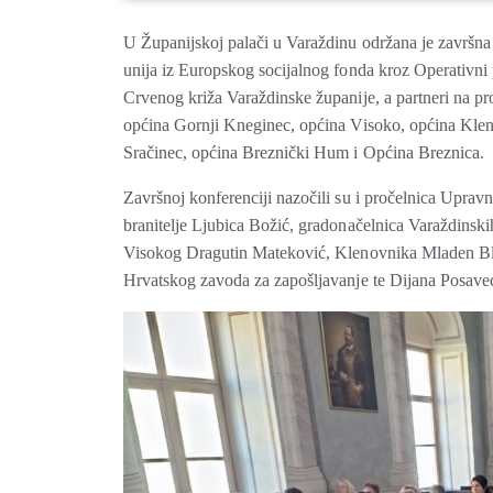
U Županijskoj palači u Varaždinu održana je završna 
unija iz Europskog socijalnog fonda kroz Operativni 
Crvenog križa Varaždinske županije, a partneri na pr
općina Gornji Kneginec, općina Visoko, općina Klen
Sračinec, općina Breznički Hum i Općina Breznica.
Završnoj konferenciji nazočili su i pročelnica Upravno
branitelje Ljubica Božić, gradonačelnica Varaždinsk
Visokog Dragutin Mateković, Klenovnika Mladen Bl
Hrvatskog zavoda za zapošljavanje te Dijana Posavec 