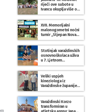
riječi ove subote u
Ivancu okuplja više od
50 pjesnika
XVII. Memorijalni
malonogometni noćni
turnir „Stjepan Novak“
okupio brojne ekipe i
posjetitelje u Grani
Stotinjak varaždinskih
osnovnoškolaca uživa
u 7. Ljetnom
sportskom višeboju
Veliki uspjeh
kineziologa iz
Varaždinske županije
na 34. međunarodnoj
ljetnoj školi
kineziologa u Poreču
Varaždinski Korzo
transformiran u
tom
atletsku arenu: Jana