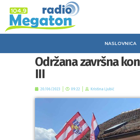
NASLOVNICA
Održana završna konf
III
20/06/2023
09:22
Kristina Ljubić