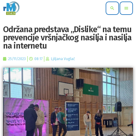
search
menu
Održana predstava „Dislike“ na temu
prevencije vršnjačkog nasilja i nasilja
na internetu
25/11/2023
08:17
Ljiljana Vuglač