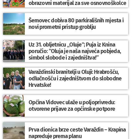
obrazovni materijal za sve osnovnoškolce
Šemovec dobiva 80 parkirališnih mjesta i
novi prometni pristup groblju
Uz 31. obljetnicu „Oluje“; Puja iz Knina
poručio: “Oluja je naša najveća pobjeda,
simbol slobode i zajedništva!”
Varaždinski branitelji u Oluji: Hrabrošću,
odlučnošću i zajedništvom do slobodne
Hrvatske!
Općina Vidovec ulaže u poljoprivredu:
otvorene prijave za općinske potpore
Prva dionica brze ceste Varaždin – Krapina
napreduje prema planu