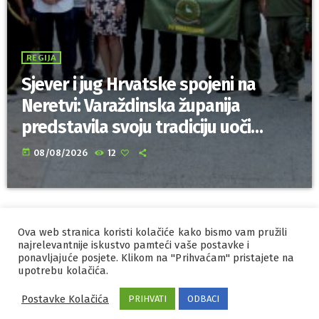
REGIJA
Sjever i jug Hrvatske spojeni na
Neretvi: Varaždinska županija
predstavila svoju tradiciju uoči
Maratona lađa
today
08/08/2026
12
Ova web stranica koristi kolačiće kako bismo vam pružili
IZRADA I HOSTING
ORBIS
najrelevantnije iskustvo pamteći vaše postavke i
MARKETING
ponavljajuće posjete. Klikom na "Prihvaćam" pristajete na
PRAVILA PRIVATNOSTI
upotrebu kolačića.
Postavke Kolačića
PRIHVATI
ODBACI