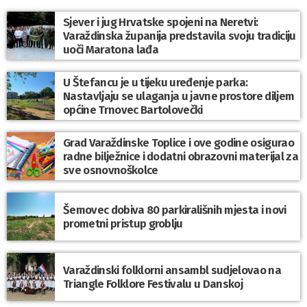
Sjever i jug Hrvatske spojeni na Neretvi:
Varaždinska županija predstavila svoju tradiciju
uoči Maratona lađa
U Štefancu je u tijeku uređenje parka:
Nastavljaju se ulaganja u javne prostore diljem
općine Trnovec Bartolovečki
Grad Varaždinske Toplice i ove godine osigurao
radne bilježnice i dodatni obrazovni materijal za
sve osnovnoškolce
Šemovec dobiva 80 parkirališnih mjesta i novi
prometni pristup groblju
Varaždinski folklorni ansambl sudjelovao na
Triangle Folklore Festivalu u Danskoj