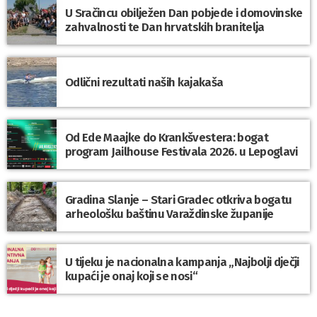
U Sračincu obilježen Dan pobjede i domovinske
zahvalnosti te Dan hrvatskih branitelja
Odlični rezultati naših kajakaša
Od Ede Maajke do Krankšvestera: bogat
program Jailhouse Festivala 2026. u Lepoglavi
Gradina Slanje – Stari Gradec otkriva bogatu
arheološku baštinu Varaždinske županije
U tijeku je nacionalna kampanja „Najbolji dječji
kupaći je onaj koji se nosi“