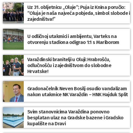
Uz 31. obljetnicu „Oluje“; Puja iz Knina poručio:
“Oluja je naša najveća pobjeda, simbol slobode i
zajedništva!”
U odličnoj utakmici i ambijentu, Varteks na
otvorenju stadiona odigrao 1:1 s Mariborom
Varaždinski branitelji u Oluji: Hrabrošću,
odlučnošću i zajedništvom do slobodne
Hrvatske!
Gradonačelnik Neven Bosilj osudio vandalizam
nakon utakmice NK Varaždin – HNK Hajduk Split
Svim stanovnicima Varaždina ponovno
besplatan ulaz na Gradske bazene i Gradsko
kupalište na Dravi