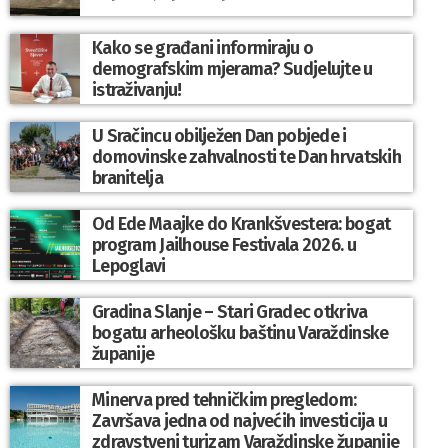
Kako se građani informiraju o
demografskim mjerama? Sudjelujte u
istraživanju!
U Sračincu obilježen Dan pobjede i
domovinske zahvalnosti te Dan hrvatskih
branitelja
Od Ede Maajke do Krankšvestera: bogat
program Jailhouse Festivala 2026. u
Lepoglavi
Gradina Slanje – Stari Gradec otkriva
bogatu arheološku baštinu Varaždinske
županije
Minerva pred tehničkim pregledom:
Završava jedna od najvećih investicija u
zdravstveni turizam Varaždinske županije