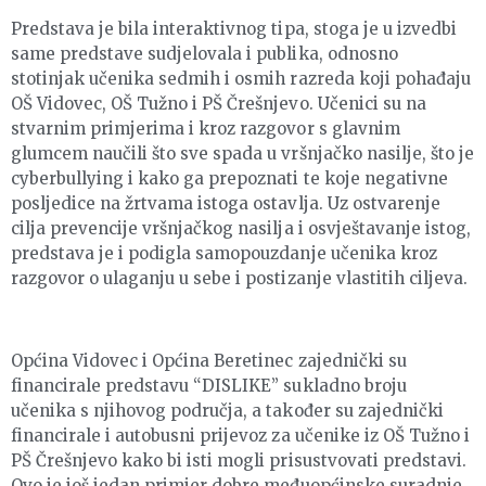
Predstava je bila interaktivnog tipa, stoga je u izvedbi
same predstave sudjelovala i publika, odnosno
stotinjak učenika sedmih i osmih razreda koji pohađaju
OŠ Vidovec, OŠ Tužno i PŠ Črešnjevo. Učenici su na
stvarnim primjerima i kroz razgovor s glavnim
glumcem naučili što sve spada u vršnjačko nasilje, što je
cyberbullying i kako ga prepoznati te koje negativne
posljedice na žrtvama istoga ostavlja. Uz ostvarenje
cilja prevencije vršnjačkog nasilja i osvještavanje istog,
predstava je i podigla samopouzdanje učenika kroz
razgovor o ulaganju u sebe i postizanje vlastitih ciljeva.
Općina Vidovec i Općina Beretinec zajednički su
financirale predstavu “DISLIKE” sukladno broju
učenika s njihovog područja, a također su zajednički
financirale i autobusni prijevoz za učenike iz OŠ Tužno i
PŠ Črešnjevo kako bi isti mogli prisustvovati predstavi.
Ovo je još jedan primjer dobre međuopćinske suradnje