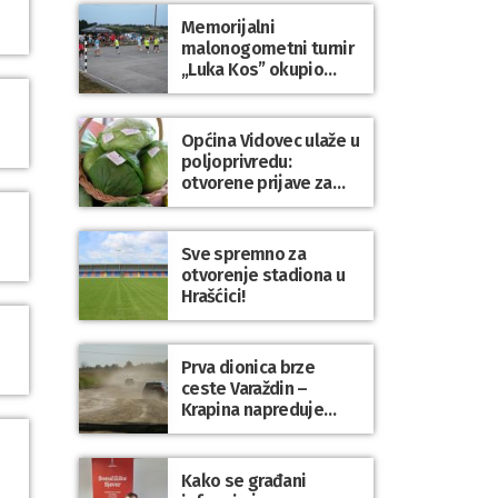
Dravi
Memorijalni
malonogometni turnir
„Luka Kos” okupio
brojne ekipe i
posjetitelje u Sudovcu
Općina Vidovec ulaže u
poljoprivredu:
otvorene prijave za
općinske potpore
Sve spremno za
otvorenje stadiona u
Hrašćici!
Prva dionica brze
ceste Varaždin –
Krapina napreduje
prema planu
Kako se građani