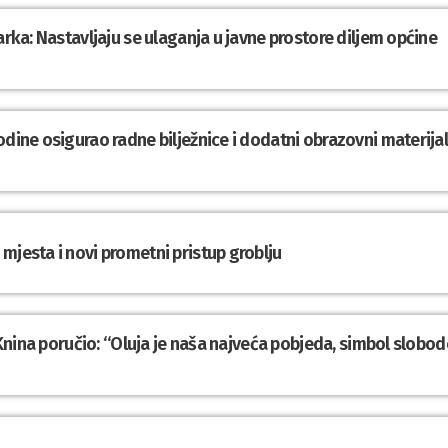
arka: Nastavljaju se ulaganja u javne prostore diljem općine
odine osigurao radne bilježnice i dodatni obrazovni materija
mjesta i novi prometni pristup groblju
z Knina poručio: “Oluja je naša najveća pobjeda, simbol slobod