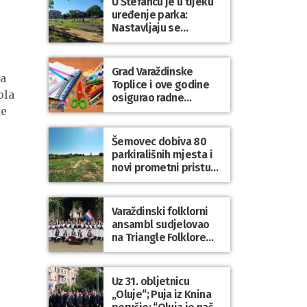
U Štefancu je u tijeku
uređenje parka:
Nastavljaju se
ulaganja u javne
prostore diljem
općine Trnovec
Grad Varaždinske
na
Bartolovečki
Toplice i ove godine
ola
osigurao radne
bilježnice i dodatni
te
obrazovni materijal za
sve osnovnoškolce
Šemovec dobiva 80
parkirališnih mjesta i
novi prometni pristup
groblju
Varaždinski folklorni
ansambl sudjelovao
na Triangle Folklore
Festivalu u Danskoj
Uz 31. obljetnicu
„Oluje“; Puja iz Knina