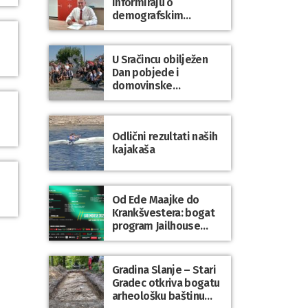
informiraju o
demografskim
mjerama? Sudjelujte u
istraživanju!
U Sračincu obilježen
Dan pobjede i
domovinske
zahvalnosti te Dan
hrvatskih branitelja
Odlični rezultati naših
kajakaša
Od Ede Maajke do
Krankšvestera: bogat
program Jailhouse
Festivala 2026. u
Lepoglavi
Gradina Slanje – Stari
Gradec otkriva bogatu
arheološku baštinu