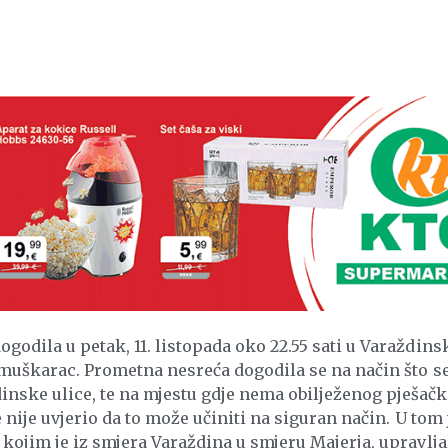
godila u petak, 11. listopada oko 22.55 sati u Varaždins
 muškarac. Prometna nesreća dogodila se na način što s
nske ulice, te na mjestu gdje nema obilježenog pješač
 nije uvjerio da to može učiniti na siguran način. U tom 
 kojim je iz smjera Varaždina u smjeru Majerja, upravlja