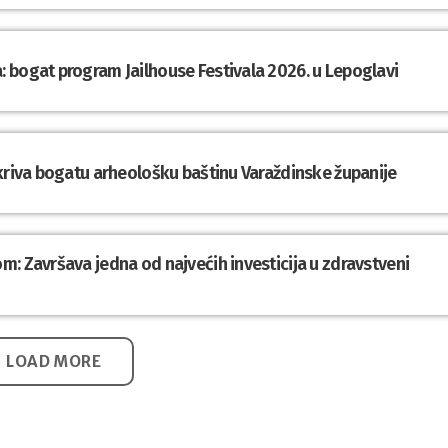
 bogat program Jailhouse Festivala 2026. u Lepoglavi
tkriva bogatu arheološku baštinu Varaždinske županije
: Završava jedna od najvećih investicija u zdravstveni
LOAD MORE