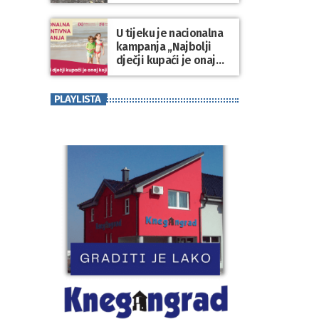
Varaždinske županije
U tijeku je nacionalna
kampanja „Najbolji
dječji kupaći je onaj
koji se nosi“
PLAYLISTA