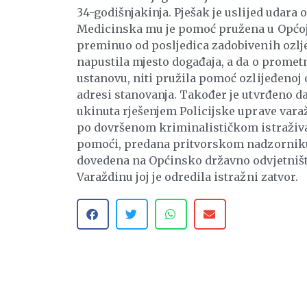
34-godišnjakinja. Pješak je uslijed udara
Medicinska mu je pomoć pružena u Općoj bo
preminuo od posljedica zadobivenih ozlj
napustila mjesto događaja, a da o prometno
ustanovu, niti pružila pomoć ozlijeđenoj 
adresi stanovanja. Također je utvrđeno da
ukinuta rješenjem Policijske uprave varaž
po dovršenom kriminalističkom istraživa
pomoći, predana pritvorskom nadzorniku 
dovedena na Općinsko državno odvjetništ
Varaždinu joj je odredila istražni zatvor.