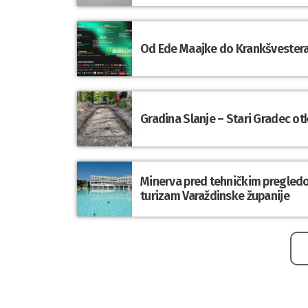
Od Ede Maajke do Krankšvestera:
Gradina Slanje – Stari Gradec o
Minerva pred tehničkim pregledom
turizam Varaždinske županije