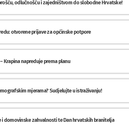
Hrabrošću, odlučnošću i zajedništvom do slobodne Hrvatske!
redu: otvorene prijave za općinske potpore
 – Krapina napreduje prema planu
emografskim mjerama? Sudjelujte u istraživanju!
 i domovinske zahvalnosti te Dan hrvatskih branitelja