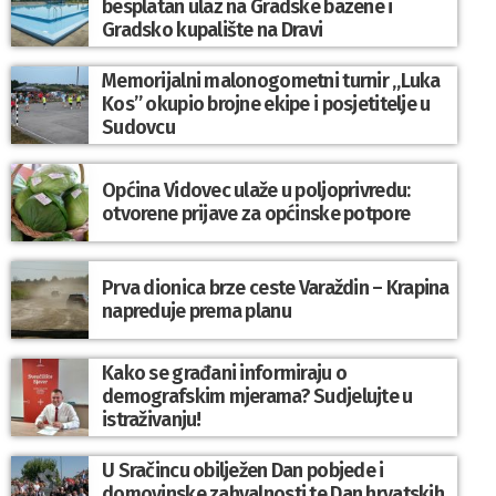
besplatan ulaz na Gradske bazene i
Gradsko kupalište na Dravi
Memorijalni malonogometni turnir „Luka
Kos” okupio brojne ekipe i posjetitelje u
Sudovcu
Općina Vidovec ulaže u poljoprivredu:
otvorene prijave za općinske potpore
Prva dionica brze ceste Varaždin – Krapina
napreduje prema planu
Kako se građani informiraju o
demografskim mjerama? Sudjelujte u
istraživanju!
U Sračincu obilježen Dan pobjede i
domovinske zahvalnosti te Dan hrvatskih