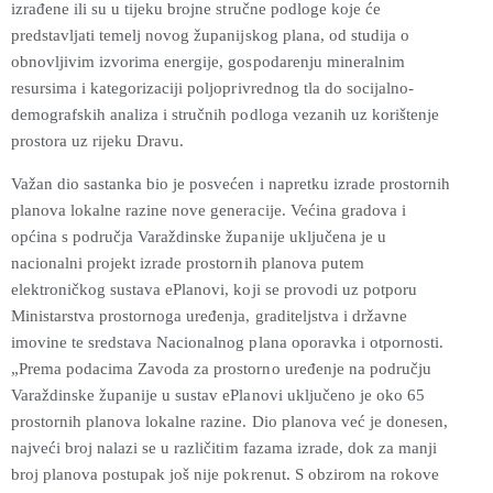
izrađene ili su u tijeku brojne stručne podloge koje će
predstavljati temelj novog županijskog plana, od studija o
obnovljivim izvorima energije, gospodarenju mineralnim
resursima i kategorizaciji poljoprivrednog tla do socijalno-
demografskih analiza i stručnih podloga vezanih uz korištenje
prostora uz rijeku Dravu.
Važan dio sastanka bio je posvećen i napretku izrade prostornih
planova lokalne razine nove generacije. Većina gradova i
općina s područja Varaždinske županije uključena je u
nacionalni projekt izrade prostornih planova putem
elektroničkog sustava ePlanovi, koji se provodi uz potporu
Ministarstva prostornoga uređenja, graditeljstva i državne
imovine te sredstava Nacionalnog plana oporavka i otpornosti.
„Prema podacima Zavoda za prostorno uređenje na području
Varaždinske županije u sustav ePlanovi uključeno je oko 65
prostornih planova lokalne razine. Dio planova već je donesen,
najveći broj nalazi se u različitim fazama izrade, dok za manji
broj planova postupak još nije pokrenut. S obzirom na rokove