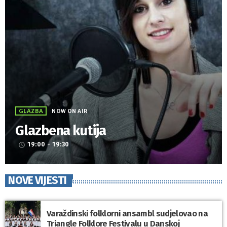
GLAZBA
NOW ON AIR
Glazbena kutija
19:00 - 19:30
access_time
NOVE VIJESTI
Varaždinski folklorni ansambl sudjelovao na
Triangle Folklore Festivalu u Danskoj