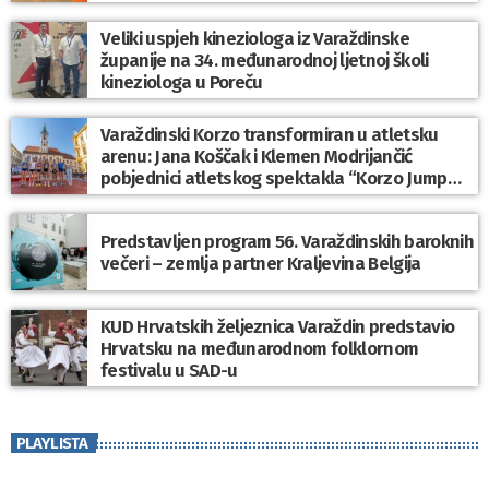
Veliki uspjeh kineziologa iz Varaždinske
županije na 34. međunarodnoj ljetnoj školi
kineziologa u Poreču
Varaždinski Korzo transformiran u atletsku
arenu: Jana Koščak i Klemen Modrijančić
pobjednici atletskog spektakla “Korzo Jump
2026”
Predstavljen program 56. Varaždinskih baroknih
večeri – zemlja partner Kraljevina Belgija
KUD Hrvatskih željeznica Varaždin predstavio
Hrvatsku na međunarodnom folklornom
festivalu u SAD-u
PLAYLISTA