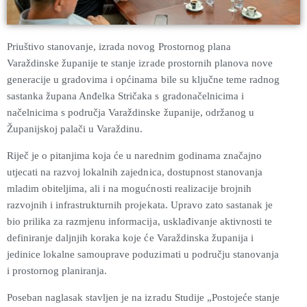
Priuštivo stanovanje, izrada novog Prostornog plana
Varaždinske županije te stanje izrade prostornih planova nove
generacije u gradovima i općinama bile su ključne teme radnog
sastanka župana Anđelka Stričaka s gradonačelnicima i
načelnicima s područja Varaždinske županije, održanog u
Županijskoj palači u Varaždinu.
Riječ je o pitanjima koja će u narednim godinama značajno
utjecati na razvoj lokalnih zajednica, dostupnost stanovanja
mladim obiteljima, ali i na mogućnosti realizacije brojnih
razvojnih i infrastrukturnih projekata. Upravo zato sastanak je
bio prilika za razmjenu informacija, usklađivanje aktivnosti te
definiranje daljnjih koraka koje će Varaždinska županija i
jedinice lokalne samouprave poduzimati u području stanovanja
i prostornog planiranja.
Poseban naglasak stavljen je na izradu Studije „Postojeće stanje