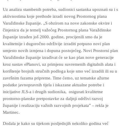
Uz analizu stambenih potreba, sudionici sastanka upoznati su i s
aktivnostima koje prethode izradi novog Prostornog plana
Varaždinske županije. „S obzirom na nove zakonske okvire i
činjenicu da je temelj važećeg Prostornog plana Varaždinske
županije izrađen još 2000. godine, procijenili smo da je
kvalitetnije i dugoročno održivije izraditi potpuno novi plan
umjesto novih izmjena i dopuna postojećeg. Novi Prostorni plan
Varaždinske županije izrađivat će se kao plan nove generacije
kroz sustav ePlanovi, uz primjenu suvremenih digitalnih alata i
korištenje brojnih stručnih podloga koje smo već izradili ili su u
završnim fazama pripreme. Time ćemo, uz tematske ažurne
podatke javnopravnih tijela i iskazane aktualne potrebe i
inicijative JLS-a i drugih sudionika, osigurati kvalitetne
prostorno-planske pretpostavke za daljnji održivi razvoj
županije i realizaciju važnih razvojnih projekata” – rekla je
Martinec.
Dodala je kako su tijekom posljednjih nekoliko godina već