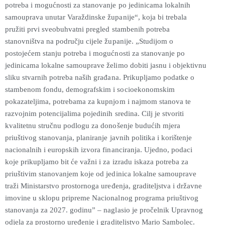
potreba i mogućnosti za stanovanje po jedinicama lokalnih
samouprava unutar Varaždinske županije“, koja bi trebala
pružiti prvi sveobuhvatni pregled stambenih potreba
stanovništva na području cijele županije. „Studijom o
postojećem stanju potreba i mogućnosti za stanovanje po
jedinicama lokalne samouprave želimo dobiti jasnu i objektivnu
sliku stvarnih potreba naših građana. Prikupljamo podatke o
stambenom fondu, demografskim i socioekonomskim
pokazateljima, potrebama za kupnjom i najmom stanova te
razvojnim potencijalima pojedinih sredina. Cilj je stvoriti
kvalitetnu stručnu podlogu za donošenje budućih mjera
priuštivog stanovanja, planiranje javnih politika i korištenje
nacionalnih i europskih izvora financiranja. Ujedno, podaci
koje prikupljamo bit će važni i za izradu iskaza potreba za
priuštivim stanovanjem koje od jedinica lokalne samouprave
traži Ministarstvo prostornoga uređenja, graditeljstva i državne
imovine u sklopu pripreme Nacionalnog programa priuštivog
stanovanja za 2027. godinu” – naglasio je pročelnik Upravnog
odjela za prostorno uređenje i graditeljstvo Mario Sambolec.