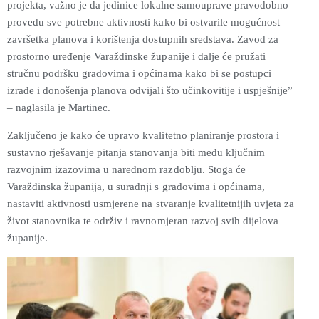
projekta, važno je da jedinice lokalne samouprave pravodobno
provedu sve potrebne aktivnosti kako bi ostvarile mogućnost
završetka planova i korištenja dostupnih sredstava. Zavod za
prostorno uređenje Varaždinske županije i dalje će pružati
stručnu podršku gradovima i općinama kako bi se postupci
izrade i donošenja planova odvijali što učinkovitije i uspješnije”
– naglasila je Martinec.
Zaključeno je kako će upravo kvalitetno planiranje prostora i
sustavno rješavanje pitanja stanovanja biti među ključnim
razvojnim izazovima u narednom razdoblju. Stoga će
Varaždinska županija, u suradnji s gradovima i općinama,
nastaviti aktivnosti usmjerene na stvaranje kvalitetnijih uvjeta za
život stanovnika te održiv i ravnomjeran razvoj svih dijelova
županije.