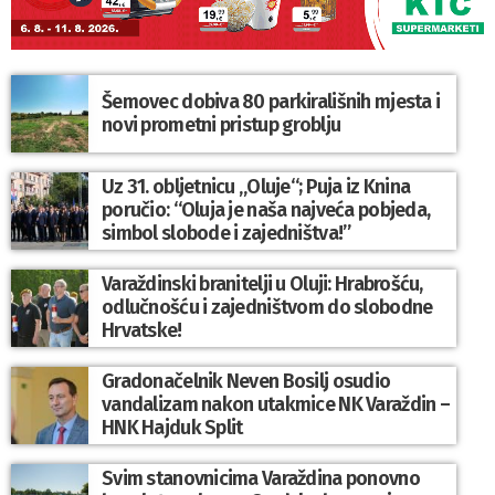
Šemovec dobiva 80 parkirališnih mjesta i
novi prometni pristup groblju
Uz 31. obljetnicu „Oluje“; Puja iz Knina
poručio: “Oluja je naša najveća pobjeda,
simbol slobode i zajedništva!”
Varaždinski branitelji u Oluji: Hrabrošću,
odlučnošću i zajedništvom do slobodne
Hrvatske!
Gradonačelnik Neven Bosilj osudio
vandalizam nakon utakmice NK Varaždin –
HNK Hajduk Split
Svim stanovnicima Varaždina ponovno