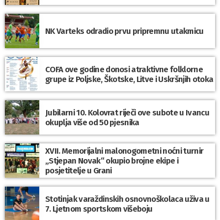
NK Varteks odradio prvu pripremnu utakmicu
COFA ove godine donosi atraktivne folklorne
grupe iz Poljske, Škotske, Litve i Uskršnjih otoka
Jubilarni 10. Kolovrat riječi ove subote u Ivancu
okuplja više od 50 pjesnika
XVII. Memorijalni malonogometni noćni turnir
„Stjepan Novak“ okupio brojne ekipe i
posjetitelje u Grani
Stotinjak varaždinskih osnovnoškolaca uživa u
7. Ljetnom sportskom višeboju