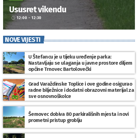
Ususret vikendu
12:00 - 12:30
access_time
NOVE VIJESTI
U Štefancu je u tijeku uređenje parka:
Nastavljaju se ulaganja u javne prostore diljem
općine Trnovec Bartolovečki
Grad Varaždinske Toplice i ove godine osigurao
radne bilježnice i dodatni obrazovni materijal za
sve osnovnoškolce
Šemovec dobiva 80 parkirališnih mjesta i novi
prometni pristup groblju