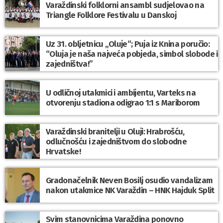
Varaždinski folklorni ansambl sudjelovao na
Triangle Folklore Festivalu u Danskoj
Uz 31. obljetnicu „Oluje“; Puja iz Knina poručio:
“Oluja je naša najveća pobjeda, simbol slobode i
zajedništva!”
U odličnoj utakmici i ambijentu, Varteks na
otvorenju stadiona odigrao 1:1 s Mariborom
Varaždinski branitelji u Oluji: Hrabrošću,
odlučnošću i zajedništvom do slobodne
Hrvatske!
Gradonačelnik Neven Bosilj osudio vandalizam
nakon utakmice NK Varaždin – HNK Hajduk Split
Svim stanovnicima Varaždina ponovno