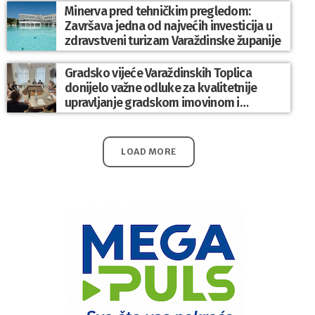
Minerva pred tehničkim pregledom:
Završava jedna od najvećih investicija u
zdravstveni turizam Varaždinske županije
Gradsko vijeće Varaždinskih Toplica
donijelo važne odluke za kvalitetnije
upravljanje gradskom imovinom i
komunalnim sustavom
LOAD MORE