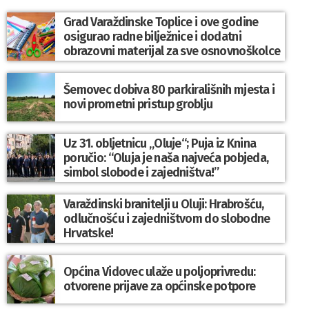
Grad Varaždinske Toplice i ove godine
osigurao radne bilježnice i dodatni
obrazovni materijal za sve osnovnoškolce
Šemovec dobiva 80 parkirališnih mjesta i
novi prometni pristup groblju
Uz 31. obljetnicu „Oluje“; Puja iz Knina
poručio: “Oluja je naša najveća pobjeda,
simbol slobode i zajedništva!”
Varaždinski branitelji u Oluji: Hrabrošću,
odlučnošću i zajedništvom do slobodne
Hrvatske!
Općina Vidovec ulaže u poljoprivredu:
otvorene prijave za općinske potpore