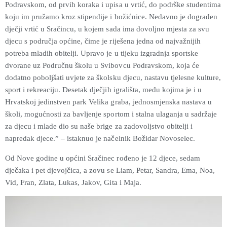
Podravskom, od prvih koraka i upisa u vrtić, do podrške studentima
koju im pružamo kroz stipendije i božićnice. Nedavno je dograđen
dječji vrtić u Sračincu, u kojem sada ima dovoljno mjesta za svu
djecu s područja općine, čime je riješena jedna od najvažnijih
potreba mladih obitelji. Upravo je u tijeku izgradnja sportske
dvorane uz Područnu školu u Svibovcu Podravskom, koja će
dodatno poboljšati uvjete za školsku djecu, nastavu tjelesne kulture,
sport i rekreaciju. Desetak dječjih igrališta, među kojima je i u
Hrvatskoj jedinstven park Velika graba, jednosmjenska nastava u
školi, mogućnosti za bavljenje sportom i stalna ulaganja u sadržaje
za djecu i mlade dio su naše brige za zadovoljstvo obitelji i
napredak djece.” – istaknuo je načelnik Božidar Novoselec.
Od Nove godine u općini Sračinec rođeno je 12 djece, sedam
dječaka i pet djevojčica, a zovu se Liam, Petar, Sandra, Ema, Noa,
Vid, Fran, Zlata, Lukas, Jakov, Gita i Maja.