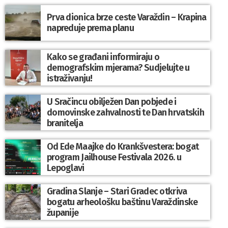
Prva dionica brze ceste Varaždin – Krapina
napreduje prema planu
Kako se građani informiraju o
demografskim mjerama? Sudjelujte u
istraživanju!
U Sračincu obilježen Dan pobjede i
domovinske zahvalnosti te Dan hrvatskih
branitelja
Od Ede Maajke do Krankšvestera: bogat
program Jailhouse Festivala 2026. u
Lepoglavi
Gradina Slanje – Stari Gradec otkriva
bogatu arheološku baštinu Varaždinske
županije