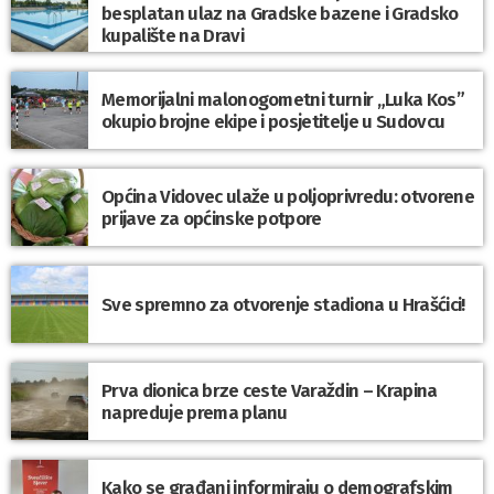
besplatan ulaz na Gradske bazene i Gradsko
kupalište na Dravi
Memorijalni malonogometni turnir „Luka Kos”
okupio brojne ekipe i posjetitelje u Sudovcu
Općina Vidovec ulaže u poljoprivredu: otvorene
prijave za općinske potpore
Sve spremno za otvorenje stadiona u Hrašćici!
Prva dionica brze ceste Varaždin – Krapina
napreduje prema planu
Kako se građani informiraju o demografskim