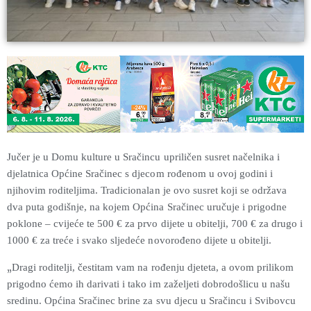
Jučer je u Domu kulture u Sračincu upriličen susret načelnika i
djelatnica Općine Sračinec s djecom rođenom u ovoj godini i
njihovim roditeljima. Tradicionalan je ovo susret koji se održava
dva puta godišnje, na kojem Općina Sračinec uručuje i prigodne
poklone – cvijeće te 500 € za prvo dijete u obitelji, 700 € za drugo i
1000 € za treće i svako sljedeće novorođeno dijete u obitelji.
„
Dragi roditelji, čestitam vam na rođenju djeteta, a ovom prilikom
prigodno ćemo ih darivati i tako im zaželjeti dobrodošlicu u našu
sredinu. Općina Sračinec brine za svu djecu u Sračincu i Svibovcu