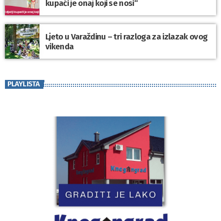
kupaći je onaj koji se nosi“
Ljeto u Varaždinu – tri razloga za izlazak ovog
vikenda
PLAYLISTA