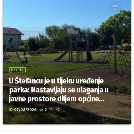
REGIJA
U Štefancu je u tijeku uređenje
parka: Nastavljaju se ulaganja u
javne prostore diljem općine
Trnovec Bartolovečki
today
07/08/2026
2