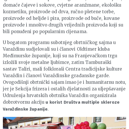
domaće čajeve i sokove, cvjetne aranžmane, ekološku
kozmetiku, proizvode od drva, ručno pletene torbe,
proizvode od heljde i pira, proizvode od buče, kovane
proizvode i mnoštvo drugih vrijednih proizvoda koji su
bili ponuđeni po popularnim cijenama.
U bogatom programu subotnjeg obrtničkog sajma u
Varaždinu sudjelovali su i članovi Oldtimer kluba
Međimurske županije, koji su na Franjevačkom trgu
izložili svoje metalne ljubimce, zatim Tamburaški
sastav Taliri, mali folkloraši Centra tradicijske kulture
Varaždin i članovi Varaždinske građanske garde.
Ovogodišnji obrtnički sajam imao je i humanitarnu notu,
jer je Sekcija frizera i ostalih djelatnosti za uljepšavanje
Udruženja hrvatskih obrtnika Varaždin organizirala
dobrotvornu akciju
u korist Društva multiple skleroze
.
Varaždinske županije