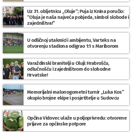
Uz 31. obljetnicu „Oluje“; Puja iz Knina poručio:
“Oluja je naša najveća pobjeda, simbol slobode i
zajedništva!”
U odličnoj utakmici i ambijentu, Varteks na
otvorenju stadiona odigrao 1:1 s Mariborom
Varaždinski branitelji u Oluji: Hrabrošću,
odlučnošću i zajedništvom do slobodne
Hrvatske!
Memorijalni malonogometni turnir „Luka Kos”
okupio brojne ekipe i posjetitelje u Sudovcu
Općina Vidovec ulaže u poljoprivredu: otvorene
prijave za općinske potpore