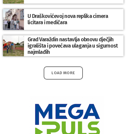
U Draškovićevoj nova replika cimera
licitara i medičara
Grad Varaždin nastavlja obnovu dječjih
igrališta i povećava ulaganja u sigurnost
najmlađih
LOAD MORE