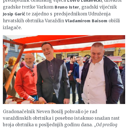
predsjednik Gradskog vijeća
, direktor
Lovro Lukavečki
gradske tvrtke Varkom
, gradski vijećnik
Bruno Ister
te zajedno s predsjednikom Udruženja
Josip Garić
hrvatskih obrtnika Varaždin
obišli
Vladamirom Baisom
izlagače.
Gradonačelnik Neven Bosilj pohvalio je rad
varaždinskih obrtnika i posebno istaknuo snažan rast
broja obrtnika u posljednjih godinu dana. „
Od prošlog