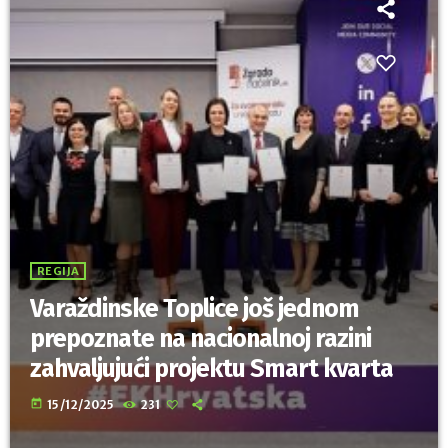
REGIJA
Varaždinske Toplice još jednom
prepoznate na nacionalnoj razini
zahvaljujući projektu Smart kvarta
today
15/12/2025
231