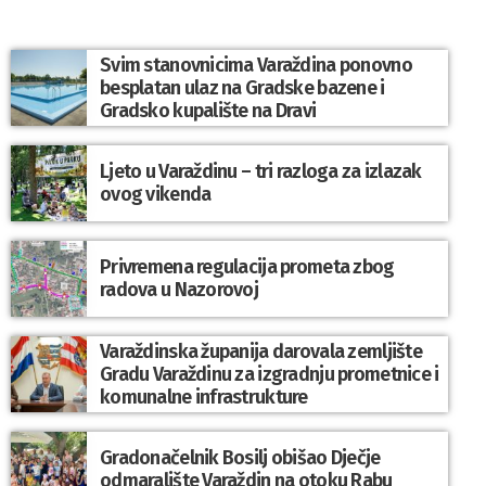
Svim stanovnicima Varaždina ponovno
besplatan ulaz na Gradske bazene i
Gradsko kupalište na Dravi
Ljeto u Varaždinu – tri razloga za izlazak
ovog vikenda
Privremena regulacija prometa zbog
radova u Nazorovoj
Varaždinska županija darovala zemljište
Gradu Varaždinu za izgradnju prometnice i
komunalne infrastrukture
Gradonačelnik Bosilj obišao Dječje
odmaralište Varaždin na otoku Rabu