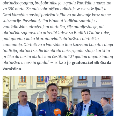
obrtničkog sajma, broj obrtnika je u gradu Varaždinu narastao
za 380 obrta. Za rad u obrtništvu odlučuje se sve više ljudi, a
Grad Varaždin nastoji podržati njihovo poslovanje kroz razne
subvencije. Posebno želim istaknuti odličnu suradnju s
varaždinskim udruženjem obrtnika, čije manifestacije, od
obrtničkih sajmova do priredbi kakve su BudiIN i Zlatne ruke,
podupiremo, kako bi promovirali obrtništvo i obrtnička
zanimanja. Obrtništvo u Varaždinu ima izuzetnu bogatu i dugu
tradiciju, obrtnici su dio identiteta našeg grada, stoga koristim
priliku da našim obrtnicima čestitam 121 godinu organiziranog
obrtništva u našem gradu.“ –
rekao je
gradonačelnik Grada
.
Varaždina