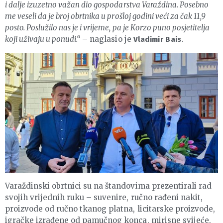
i dalje izuzetno važan dio gospodarstva Varaždina. Posebno
me veseli da je broj obrtnika u prošloj godini veći za čak 11,9
posto. Poslužilo nas je i vrijeme, pa je Korzo puno posjetitelja
koji uživaju u ponudi.“
– naglasio je
.
Vladimir Bais
Varaždinski obrtnici su na štandovima prezentirali rad
svojih vrijednih ruku – suvenire, ručno rađeni nakit,
proizvode od ručno tkanog platna, licitarske proizvode,
igračke izrađene od pamučnog konca, mirisne svijeće,