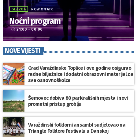
GLAZBA
NOW ON AIR
Noćni program
21:00 - 00:00
access_time
NOVE VIJESTI
Grad Varaždinske Toplice i ove godine osigurao
radne bilježnice i dodatni obrazovni materijal za
sve osnovnoškolce
Šemovec dobiva 80 parkirališnih mjesta i novi
prometni pristup groblju
Varaždinski folklorni ansambl sudjelovao na
Triangle Folklore Festivalu u Danskoj