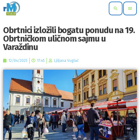
search
menu
Obrtnici izložili bogatu ponudu na 19.
Obrtničkom uličnom sajmu u
Varaždinu
12/04/2025
17:45
Ljiljana Vuglač