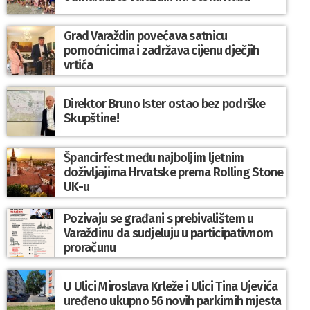
Grad Varaždin povećava satnicu
pomoćnicima i zadržava cijenu dječjih
vrtića
Direktor Bruno Ister ostao bez podrške
Skupštine!
Špancirfest među najboljim ljetnim
doživljajima Hrvatske prema Rolling Stone
UK-u
Pozivaju se građani s prebivalištem u
Varaždinu da sudjeluju u participativnom
proračunu
U Ulici Miroslava Krleže i Ulici Tina Ujevića
uređeno ukupno 56 novih parkirnih mjesta