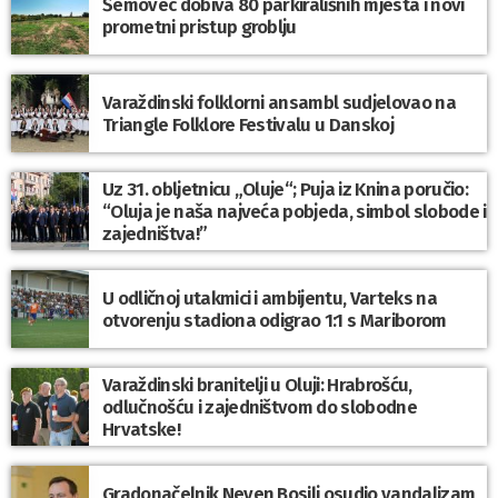
Šemovec dobiva 80 parkirališnih mjesta i novi
prometni pristup groblju
Varaždinski folklorni ansambl sudjelovao na
Triangle Folklore Festivalu u Danskoj
Uz 31. obljetnicu „Oluje“; Puja iz Knina poručio:
“Oluja je naša najveća pobjeda, simbol slobode i
zajedništva!”
U odličnoj utakmici i ambijentu, Varteks na
otvorenju stadiona odigrao 1:1 s Mariborom
Varaždinski branitelji u Oluji: Hrabrošću,
odlučnošću i zajedništvom do slobodne
Hrvatske!
Gradonačelnik Neven Bosilj osudio vandalizam