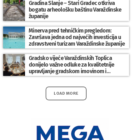
Gradina Slanje – Stari Gradec otkriva
bogatu arheološku baštinu Varaždinske
županije
Minerva pred tehničkim pregledom:
Završava jedna od najvećih investicija u
zdravstveni turizam Varaždinske županije
Gradsko vijeće Varaždinskih Toplica
donijelo važne odluke za kvalitetnije
upravljanje gradskom imovinom i
komunalnim sustavom
LOAD MORE