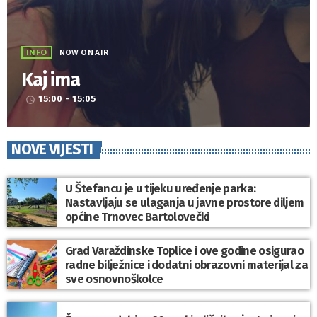
INFO
NOW ON AIR
Kaj ima
15:00 - 15:05
access_time
NOVE VIJESTI
U Štefancu je u tijeku uređenje parka:
Nastavljaju se ulaganja u javne prostore diljem
općine Trnovec Bartolovečki
Grad Varaždinske Toplice i ove godine osigurao
radne bilježnice i dodatni obrazovni materijal za
sve osnovnoškolce