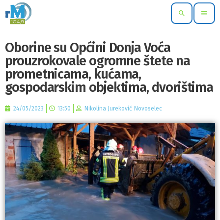
search
menu
Oborine su Općini Donja Voća
prouzrokovale ogromne štete na
prometnicama, kućama,
gospodarskim objektima, dvorištima
24/05/2023
13:50
Nikolina Jureković Novoselec