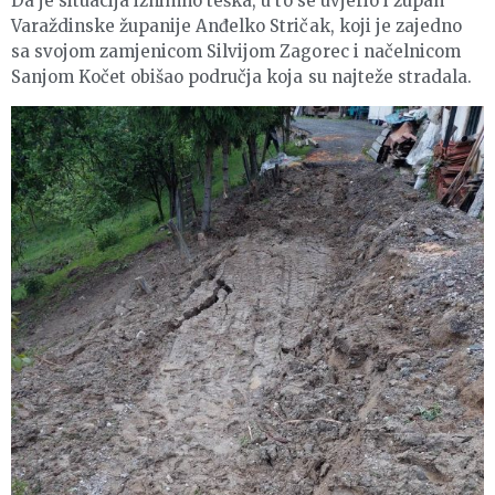
Da je situacija iznimno teška, u to se uvjerio i župan
Varaždinske županije Anđelko Stričak, koji je zajedno
sa svojom zamjenicom Silvijom Zagorec i načelnicom
Sanjom Kočet obišao područja koja su najteže stradala.