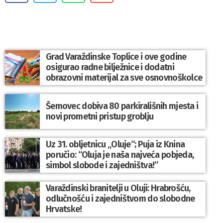
Grad Varaždinske Toplice i ove godine
osigurao radne bilježnice i dodatni
obrazovni materijal za sve osnovnoškolce
Šemovec dobiva 80 parkirališnih mjesta i
novi prometni pristup groblju
Uz 31. obljetnicu „Oluje“; Puja iz Knina
poručio: “Oluja je naša najveća pobjeda,
simbol slobode i zajedništva!”
Varaždinski branitelji u Oluji: Hrabrošću,
odlučnošću i zajedništvom do slobodne
Hrvatske!