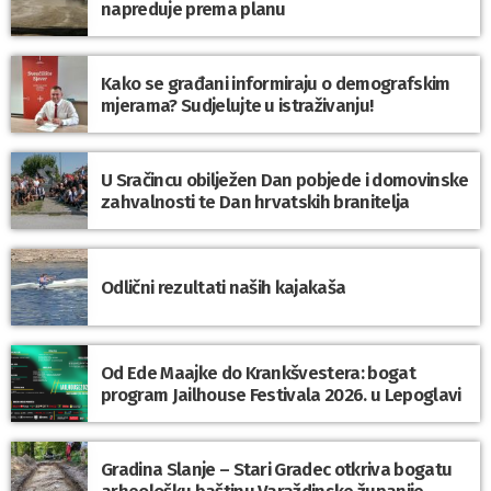
napreduje prema planu
Kako se građani informiraju o demografskim
mjerama? Sudjelujte u istraživanju!
U Sračincu obilježen Dan pobjede i domovinske
zahvalnosti te Dan hrvatskih branitelja
Odlični rezultati naših kajakaša
Od Ede Maajke do Krankšvestera: bogat
program Jailhouse Festivala 2026. u Lepoglavi
Gradina Slanje – Stari Gradec otkriva bogatu