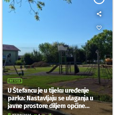
REGIJA
U Štefancu je u tijeku uređenje
parka: Nastavljaju se ulaganja u
javne prostore diljem općine
Trnovec Bartolovečki
today