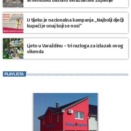
arheološku baštinu Varaždinske županije
U tijeku je nacionalna kampanja „Najbolji dječji
kupaći je onaj koji se nosi“
Ljeto u Varaždinu – tri razloga za izlazak ovog
vikenda
PLAYLISTA