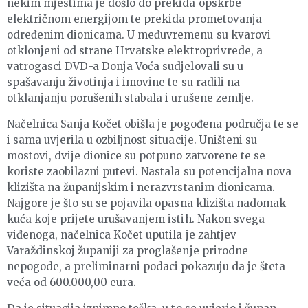
nekim mjestima je došlo do prekida opskrbe
električnom energijom te prekida prometovanja
određenim dionicama. U međuvremenu su kvarovi
otklonjeni od strane Hrvatske elektroprivrede, a
vatrogasci DVD-a Donja Voća sudjelovali su u
spašavanju životinja i imovine te su radili na
otklanjanju porušenih stabala i urušene zemlje.
Načelnica Sanja Kočet obišla je pogođena područja te se
i sama uvjerila u ozbiljnost situacije. Uništeni su
mostovi, dvije dionice su potpuno zatvorene te se
koriste zaobilazni putevi. Nastala su potencijalna nova
klizišta na županijskim i nerazvrstanim dionicama.
Najgore je što su se pojavila opasna klizišta nadomak
kuća koje prijete urušavanjem istih. Nakon svega
viđenoga, načelnica Kočet uputila je zahtjev
Varaždinskoj županiji za proglašenje prirodne
nepogode, a preliminarni podaci pokazuju da je šteta
veća od 600.000,00 eura.