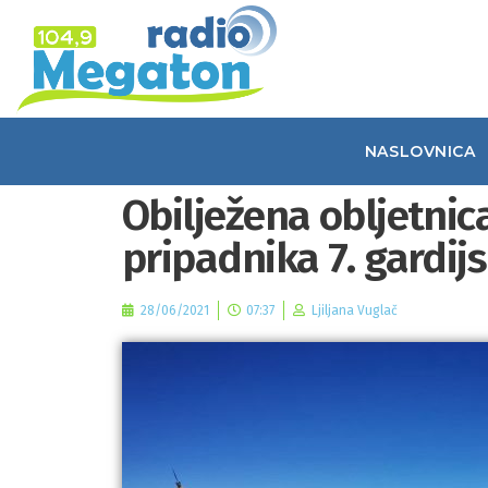
NASLOVNICA
Obilježena obljetnic
pripadnika 7. gardi
28/06/2021
07:37
Ljiljana Vuglač