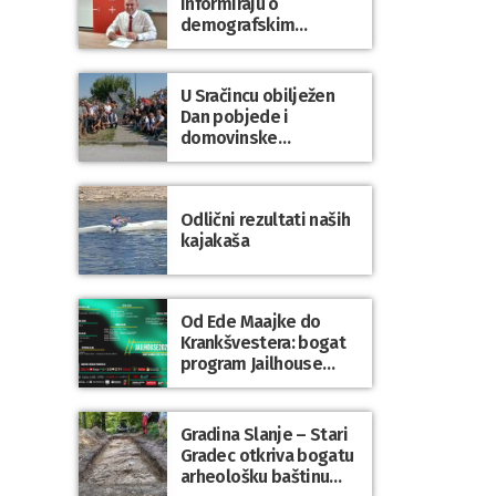
informiraju o
demografskim
mjerama? Sudjelujte u
istraživanju!
U Sračincu obilježen
Dan pobjede i
domovinske
zahvalnosti te Dan
hrvatskih branitelja
Odlični rezultati naših
kajakaša
Od Ede Maajke do
Krankšvestera: bogat
program Jailhouse
Festivala 2026. u
Lepoglavi
Gradina Slanje – Stari
Gradec otkriva bogatu
arheološku baštinu