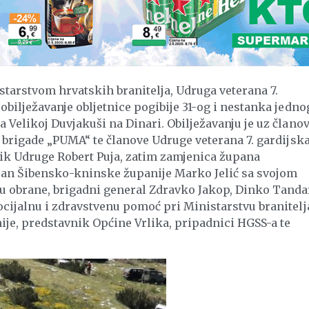
starstvom hrvatskih branitelja, Udruga veterana 7.
obilježavanje obljetnice pogibije 31-og i nestanka jedno
 Velikoj Duvjakuši na Dinari. Obilježavanju je uz člano
e brigade „PUMA“ te članove Udruge veterana 7. gardijsk
ik Udruge Robert Puja, zatim zamjenica župana
upan Šibensko-kninske županije Marko Jelić sa svojom
u obrane, brigadni general Zdravko Jakop, Dinko Tanda
cijalnu i zdravstvenu pomoć pri Ministarstvu branitelj
je, predstavnik Općine Vrlika, pripadnici HGSS-a te