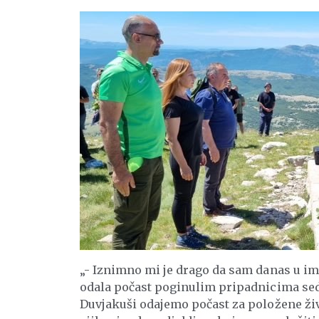
„- Iznimno mi je drago da sam danas u ime
odala počast poginulim pripadnicima sed
Duvjakuši odajemo počast za položene ži