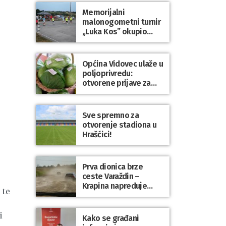
Dravi
Memorijalni
malonogometni turnir
„Luka Kos” okupio
brojne ekipe i
posjetitelje u Sudovcu
Općina Vidovec ulaže u
poljoprivredu:
otvorene prijave za
općinske potpore
Sve spremno za
otvorenje stadiona u
Hrašćici!
Prva dionica brze
ceste Varaždin –
Krapina napreduje
 te
prema planu
i
Kako se građani