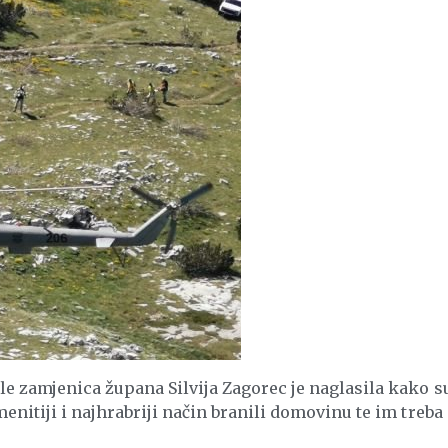
le zamjenica župana Silvija Zagorec je naglasila kako s
enitiji i najhrabriji način branili domovinu te im treba