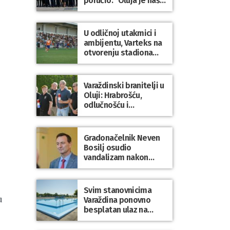
poručio: “Oluja je naša
najveća pobjeda,
simbol slobode i
zajedništva!”
U odličnoj utakmici i
ambijentu, Varteks na
otvorenju stadiona
odigrao 1:1 s
Mariborom
Varaždinski branitelji u
Oluji: Hrabrošću,
odlučnošću i
zajedništvom do
slobodne Hrvatske!
Gradonačelnik Neven
Bosilj osudio
vandalizam nakon
utakmice NK Varaždin
– HNK Hajduk Split
Svim stanovnicima
u
Varaždina ponovno
besplatan ulaz na
Gradske bazene i
Gradsko kupalište na