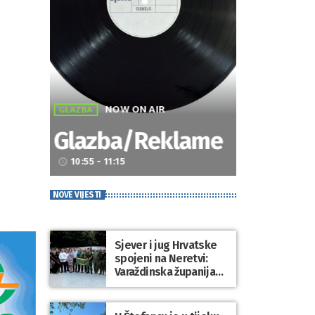
NOW ON AIR
GLAZBA
Glazba/Reklame
10:55 - 11:15
access_time
NOVE VIJESTI
Sjever i jug Hrvatske
spojeni na Neretvi:
Varaždinska županija
predstavila svoju
tradiciju uoči Maratona
lađa