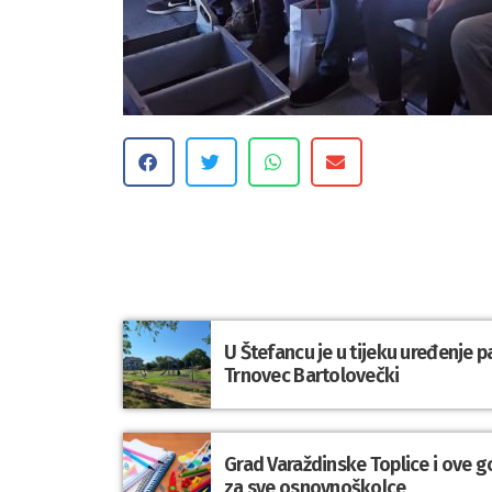
U Štefancu je u tijeku uređenje p
Trnovec Bartolovečki
Grad Varaždinske Toplice i ove g
za sve osnovnoškolce