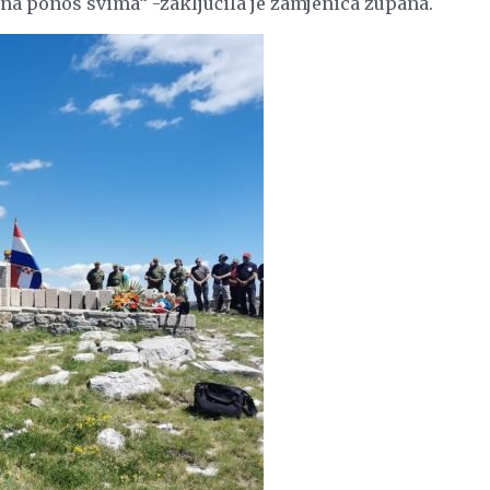
na ponos svima“ -zaključila je zamjenica župana.