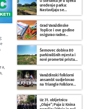
U Štefancu je u tijeku
uređenje parka:
Nastavljaju se
ulaganja u javne
prostore diljem
općine Trnovec
Grad Varaždinske
Bartolovečki
Toplice i ove godine
osigurao radne
g
bilježnice i dodatni
ve
obrazovni materijal za
sve osnovnoškolce
a
Šemovec dobiva 80
parkirališnih mjesta i
novi prometni pristup
groblju
ra,
a,
Varaždinski folklorni
ansambl sudjelovao
na Triangle Folklore
Festivalu u Danskoj
Uz 31. obljetnicu
„Oluje“; Puja iz Knina