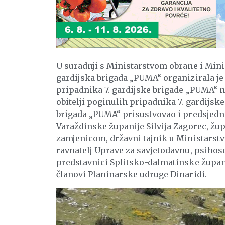
U suradnji s Ministarstvom obrane i Mini
gardijska brigada „PUMA“ organizirala je 
pripadnika 7. gardijske brigade „PUMA“ na
obitelji poginulih pripadnika 7. gardijsk
brigada „PUMA“ prisustvovao i predsjedn
Varaždinske županije Silvija Zagorec, ž
zamjenicom, državni tajnik u Ministarstv
ravnatelj Uprave za savjetodavnu, psihoso
predstavnici Splitsko-dalmatinske župani
članovi Planinarske udruge Dinaridi.