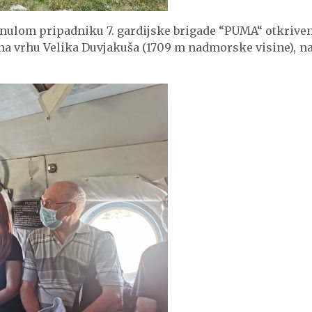
inulom pripadniku 7. gardijske brigade “PUMA“ otkrive
 na vrhu Velika Duvjakuša (1709 m nadmorske visine), n