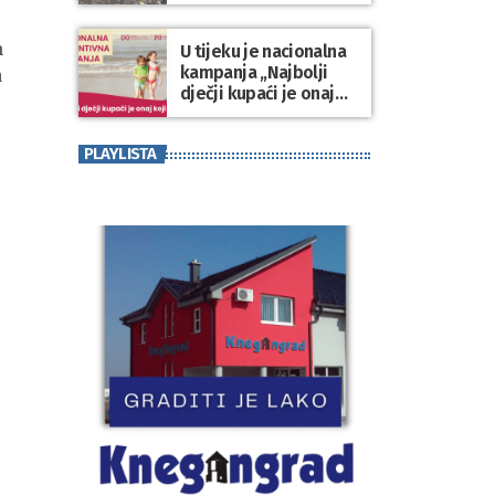
Varaždinske županije
n
U tijeku je nacionalna
kampanja „Najbolji
a
dječji kupaći je onaj
koji se nosi“
PLAYLISTA