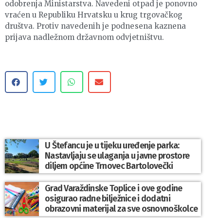
odobrenja Ministarstva. Navedeni otpad je ponovno
vraćen u Republiku Hrvatsku u krug trgovačkog
društva. Protiv navedenih je podnesena kaznena
prijava nadležnom državnom odvjetništvu.
U Štefancu je u tijeku uređenje parka:
Nastavljaju se ulaganja u javne prostore
diljem općine Trnovec Bartolovečki
Grad Varaždinske Toplice i ove godine
osigurao radne bilježnice i dodatni
obrazovni materijal za sve osnovnoškolce