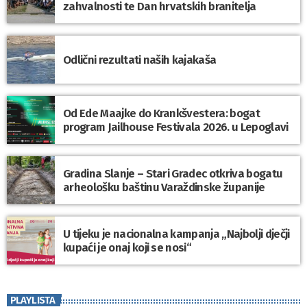
zahvalnosti te Dan hrvatskih branitelja
Odlični rezultati naših kajakaša
Od Ede Maajke do Krankšvestera: bogat
program Jailhouse Festivala 2026. u Lepoglavi
Gradina Slanje – Stari Gradec otkriva bogatu
arheološku baštinu Varaždinske županije
U tijeku je nacionalna kampanja „Najbolji dječji
kupaći je onaj koji se nosi“
PLAYLISTA