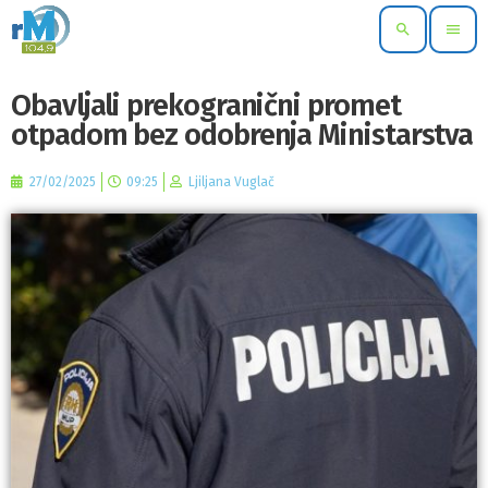
search
menu
Obavljali prekogranični promet
otpadom bez odobrenja Ministarstva
27/02/2025
09:25
Ljiljana Vuglač