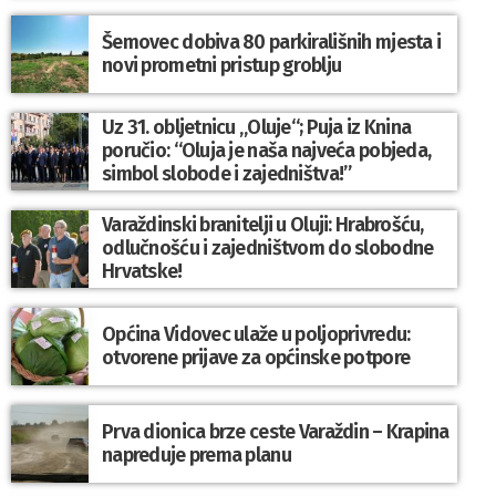
Šemovec dobiva 80 parkirališnih mjesta i
novi prometni pristup groblju
Uz 31. obljetnicu „Oluje“; Puja iz Knina
poručio: “Oluja je naša najveća pobjeda,
simbol slobode i zajedništva!”
Varaždinski branitelji u Oluji: Hrabrošću,
odlučnošću i zajedništvom do slobodne
Hrvatske!
Općina Vidovec ulaže u poljoprivredu:
otvorene prijave za općinske potpore
Prva dionica brze ceste Varaždin – Krapina
napreduje prema planu