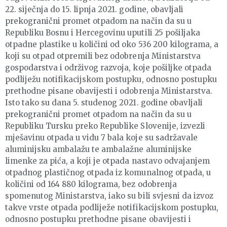
22. siječnja do 15. lipnja 2021. godine, obavljali
prekogranični promet otpadom na način da su u
Republiku Bosnu i Hercegovinu uputili 25 pošiljaka
otpadne plastike u količini od oko 536 200 kilograma, a
koji su otpad otpremili bez odobrenja Ministarstva
gospodarstva i održivog razvoja, koje pošiljke otpada
podliježu notifikacijskom postupku, odnosno postupku
prethodne pisane obavijesti i odobrenja Ministarstva.
Isto tako su dana 5. studenog 2021. godine obavljali
prekogranični promet otpadom na način da su u
Republiku Tursku preko Republike Slovenije, izvezli
mješavinu otpada u vidu 7 bala koje su sadržavale
aluminijsku ambalažu te ambalažne aluminijske
limenke za pića, a koji je otpada nastavo odvajanjem
otpadnog plastičnog otpada iz komunalnog otpada, u
količini od 164 880 kilograma, bez odobrenja
spomenutog Ministarstva, iako su bili svjesni da izvoz
takve vrste otpada podliježe notifikacijskom postupku,
odnosno postupku prethodne pisane obavijesti i