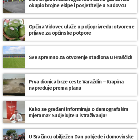
okupio brojne ekipe i posjetitelje u Sudovcu
Općina Vidovec ulaže u poljoprivredu: otvorene
prijave za općinske potpore
Sve spremno za otvorenje stadiona u Hrašćici!
Prva dionica brze ceste Varaždin – Krapina
napreduje prema planu
Kako se građani informiraju o demografskim
mjerama? Sudjelujte u istraživanju!
U Sračincu obilježen Dan pobjede i domovinske