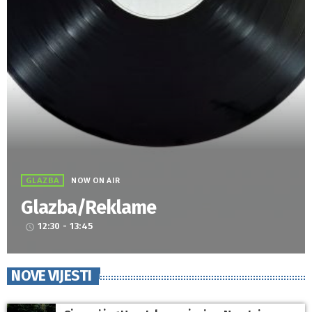
GLAZBA
NOW ON AIR
Glazba/Reklame
12:30 - 13:45
access_time
NOVE VIJESTI