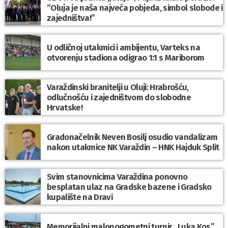
“Oluja je naša najveća pobjeda, simbol slobode i
zajedništva!”
U odličnoj utakmici i ambijentu, Varteks na
otvorenju stadiona odigrao 1:1 s Mariborom
Varaždinski branitelji u Oluji: Hrabrošću,
odlučnošću i zajedništvom do slobodne
Hrvatske!
Gradonačelnik Neven Bosilj osudio vandalizam
nakon utakmice NK Varaždin – HNK Hajduk Split
Svim stanovnicima Varaždina ponovno
besplatan ulaz na Gradske bazene i Gradsko
kupalište na Dravi
Memorijalni malonogometni turnir „Luka Kos”