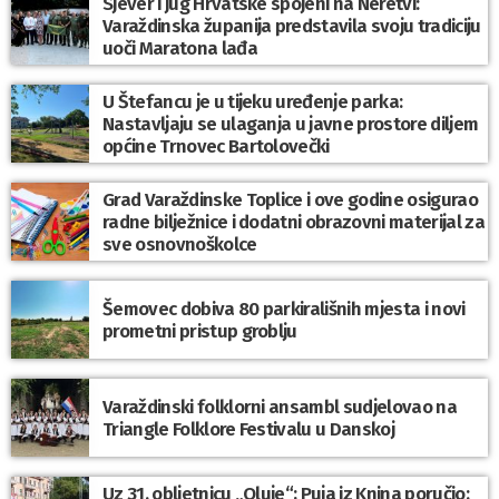
Sjever i jug Hrvatske spojeni na Neretvi:
Varaždinska županija predstavila svoju tradiciju
uoči Maratona lađa
U Štefancu je u tijeku uređenje parka:
Nastavljaju se ulaganja u javne prostore diljem
općine Trnovec Bartolovečki
Grad Varaždinske Toplice i ove godine osigurao
radne bilježnice i dodatni obrazovni materijal za
sve osnovnoškolce
Šemovec dobiva 80 parkirališnih mjesta i novi
prometni pristup groblju
Varaždinski folklorni ansambl sudjelovao na
Triangle Folklore Festivalu u Danskoj
Uz 31. obljetnicu „Oluje“; Puja iz Knina poručio: