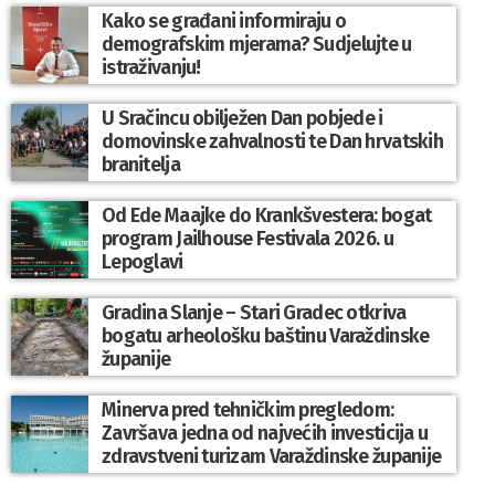
Kako se građani informiraju o
demografskim mjerama? Sudjelujte u
istraživanju!
U Sračincu obilježen Dan pobjede i
domovinske zahvalnosti te Dan hrvatskih
branitelja
Od Ede Maajke do Krankšvestera: bogat
program Jailhouse Festivala 2026. u
Lepoglavi
Gradina Slanje – Stari Gradec otkriva
bogatu arheološku baštinu Varaždinske
županije
Minerva pred tehničkim pregledom:
Završava jedna od najvećih investicija u
zdravstveni turizam Varaždinske županije