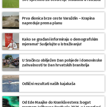
Prva dionica brze ceste Varaždin – Krapina
napreduje prema planu
Kako se građani informiraju o demografskim
mjerama? Sudjelujte u istraživanju!
U Sračincu obilježen Dan pobjede i domovinske
zahvalnosti te Dan hrvatskih branitelja
Odlični rezultati naših kajakaša
Od Ede Maajke do Krankšvestera: bogat