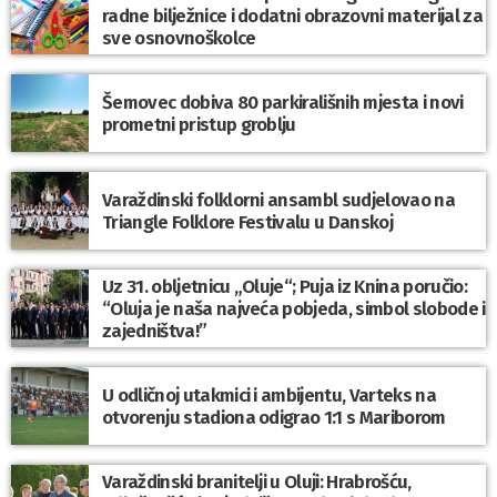
radne bilježnice i dodatni obrazovni materijal za
sve osnovnoškolce
Šemovec dobiva 80 parkirališnih mjesta i novi
prometni pristup groblju
Varaždinski folklorni ansambl sudjelovao na
Triangle Folklore Festivalu u Danskoj
Uz 31. obljetnicu „Oluje“; Puja iz Knina poručio:
“Oluja je naša najveća pobjeda, simbol slobode i
zajedništva!”
U odličnoj utakmici i ambijentu, Varteks na
otvorenju stadiona odigrao 1:1 s Mariborom
Varaždinski branitelji u Oluji: Hrabrošću,