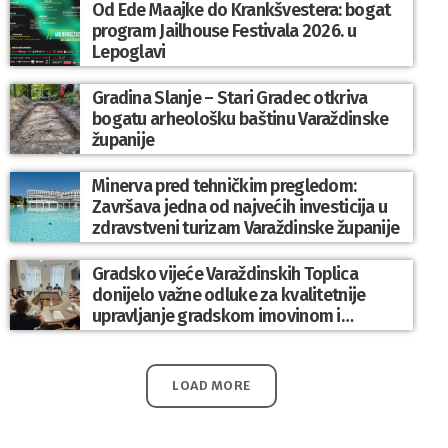
Od Ede Maajke do Krankšvestera: bogat
program Jailhouse Festivala 2026. u
Lepoglavi
Gradina Slanje – Stari Gradec otkriva
bogatu arheološku baštinu Varaždinske
županije
Minerva pred tehničkim pregledom:
Završava jedna od najvećih investicija u
zdravstveni turizam Varaždinske županije
Gradsko vijeće Varaždinskih Toplica
donijelo važne odluke za kvalitetnije
upravljanje gradskom imovinom i
komunalnim sustavom
LOAD MORE