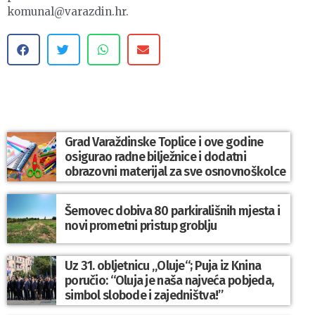
komunal@varazdin.hr.
Grad Varaždinske Toplice i ove godine
osigurao radne bilježnice i dodatni
obrazovni materijal za sve osnovnoškolce
Šemovec dobiva 80 parkirališnih mjesta i
novi prometni pristup groblju
Uz 31. obljetnicu „Oluje“; Puja iz Knina
poručio: “Oluja je naša najveća pobjeda,
simbol slobode i zajedništva!”