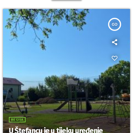
insert_link
REGIJA
U Štefancu je u tijeku uređenje