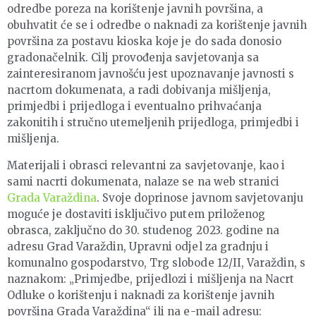
odredbe poreza na korištenje javnih površina, a
obuhvatit će se i odredbe o naknadi za korištenje javnih
površina za postavu kioska koje je do sada donosio
gradonačelnik. Cilj provođenja savjetovanja sa
zainteresiranom javnošću jest upoznavanje javnosti s
nacrtom dokumenata, a radi dobivanja mišljenja,
primjedbi i prijedloga i eventualno prihvaćanja
zakonitih i stručno utemeljenih prijedloga, primjedbi i
mišljenja.
Materijali i obrasci relevantni za savjetovanje, kao i
sami nacrti dokumenata, nalaze se na web stranici
Grada Varaždina
. Svoje doprinose javnom savjetovanju
moguće je dostaviti isključivo putem priloženog
obrasca, zaključno do 30. studenog 2023. godine na
adresu Grad Varaždin, Upravni odjel za gradnju i
komunalno gospodarstvo, Trg slobode 12/II, Varaždin, s
naznakom: „Primjedbe, prijedlozi i mišljenja na Nacrt
Odluke o korištenju i naknadi za korištenje javnih
površina Grada Varaždina“ ili na e-mail adresu: