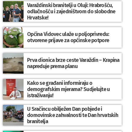
Varaždinski branitelji u Oluji: Hrabrošću,
odlučnošću i zajedništvom do slobodne
Hrvatske!
Općina Vidovec ulaže u poljoprivredu:
otvorene prijave za općinske potpore
Prva dionica brze ceste Varaždin – Krapina
napreduje prema planu
Kako se građani informiraju o
demografskim mjerama? Sudjelujte u
istraživanju!
U Sračincu obilježen Dan pobjede i
domovinske zahvalnosti te Dan hrvatskih
branitelja