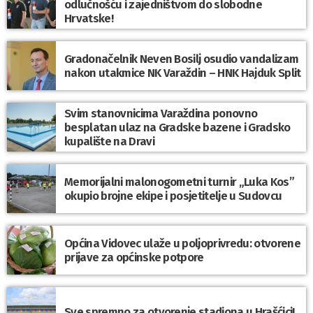
odlučnošću i zajedništvom do slobodne
Hrvatske!
Gradonačelnik Neven Bosilj osudio vandalizam
nakon utakmice NK Varaždin – HNK Hajduk Split
Svim stanovnicima Varaždina ponovno
besplatan ulaz na Gradske bazene i Gradsko
kupalište na Dravi
Memorijalni malonogometni turnir „Luka Kos”
okupio brojne ekipe i posjetitelje u Sudovcu
Općina Vidovec ulaže u poljoprivredu: otvorene
prijave za općinske potpore
Sve spremno za otvorenje stadiona u Hrašćici!