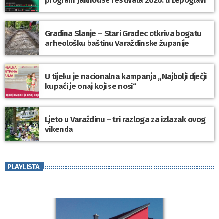
program Jailhouse Festivala 2026. u Lepoglavi
Gradina Slanje – Stari Gradec otkriva bogatu
arheološku baštinu Varaždinske županije
U tijeku je nacionalna kampanja „Najbolji dječji
kupaći je onaj koji se nosi“
Ljeto u Varaždinu – tri razloga za izlazak ovog
vikenda
PLAYLISTA