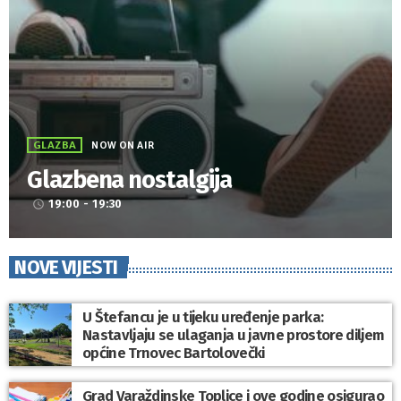
GLAZBA
NOW ON AIR
Glazbena nostalgija
19:00 - 19:30
access_time
NOVE VIJESTI
U Štefancu je u tijeku uređenje parka:
Nastavljaju se ulaganja u javne prostore diljem
općine Trnovec Bartolovečki
Grad Varaždinske Toplice i ove godine osigurao