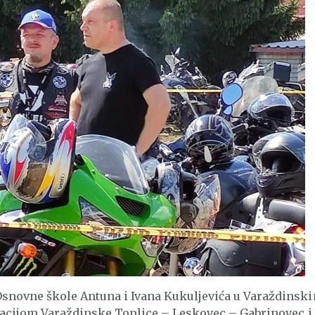
Osnovne škole Antuna i Ivana Kukuljevića u Varaždinsk
relacijom Varaždinske Toplice – Leskovec – Gabrinovec i