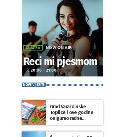
NOW ON AIR
GLAZBA
Reci mi pjesmom
20:00 - 21:00
access_time
NOVE VIJESTI
Grad Varaždinske
Toplice i ove godine
osigurao radne
bilježnice i dodatni
obrazovni materijal za
sve osnovnoškolce