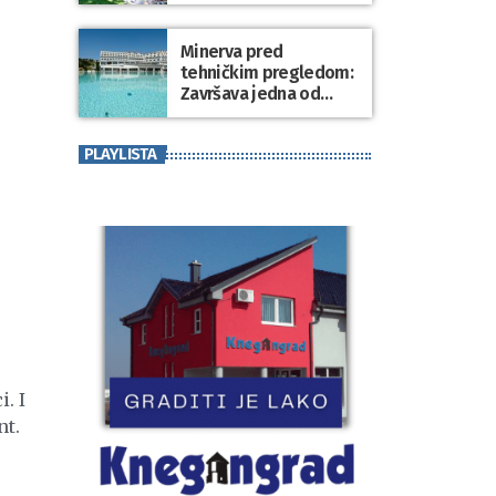
Minerva pred
tehničkim pregledom:
Završava jedna od
najvećih investicija u
zdravstveni turizam
PLAYLISTA
Varaždinske županije
. I
nt.