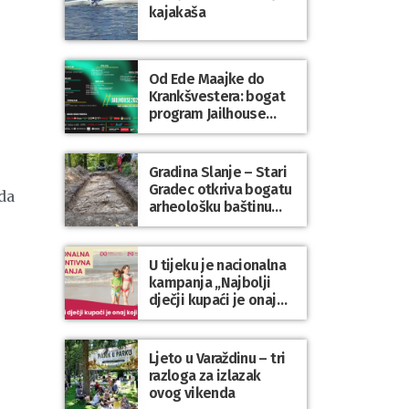
kajakaša
Od Ede Maajke do
Krankšvestera: bogat
program Jailhouse
Festivala 2026. u
Lepoglavi
Gradina Slanje – Stari
Gradec otkriva bogatu
da
arheološku baštinu
Varaždinske županije
U tijeku je nacionalna
kampanja „Najbolji
dječji kupaći je onaj
koji se nosi“
Ljeto u Varaždinu – tri
razloga za izlazak
ovog vikenda