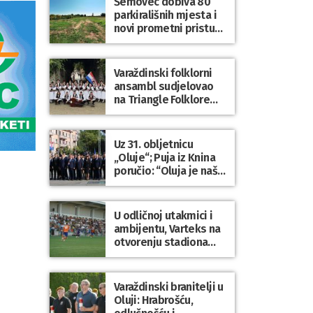
Šemovec dobiva 80
parkirališnih mjesta i
novi prometni pristup
groblju
Varaždinski folklorni
ansambl sudjelovao
na Triangle Folklore
Festivalu u Danskoj
Uz 31. obljetnicu
„Oluje“; Puja iz Knina
poručio: “Oluja je naša
najveća pobjeda,
simbol slobode i
zajedništva!”
U odličnoj utakmici i
ambijentu, Varteks na
otvorenju stadiona
odigrao 1:1 s
Mariborom
Varaždinski branitelji u
Oluji: Hrabrošću,