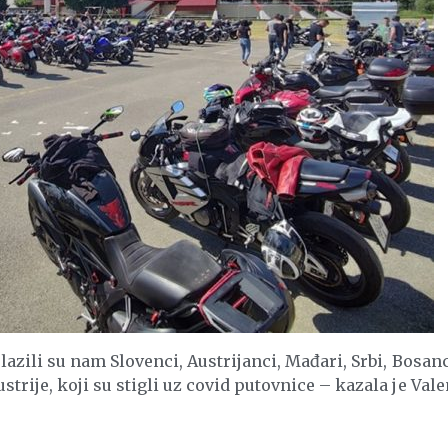
lazili su nam Slovenci, Austrijanci, Mađari, Srbi, Bosanci
trije, koji su stigli uz covid putovnice – kazala je Vale