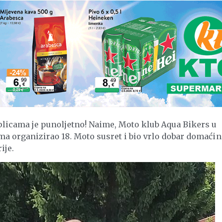
licama je punoljetno! Naime, Moto klub Aqua Bikers u
ma organizirao 18. Moto susret i bio vrlo dobar domaćin
ije.