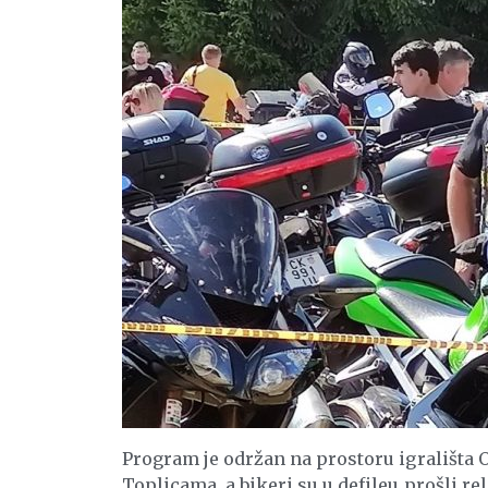
Program je održan na prostoru igrališta 
Toplicama, a bikeri su u defileu prošli 