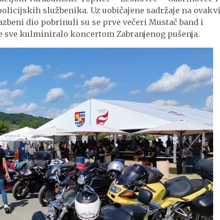
policijskih službenika. Uz uobičajene sadržaje na ovak
azbeni dio pobrinuli su se prve večeri Mustač band i
 je sve kulminiralo koncertom Zabranjenog pušenja.