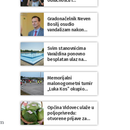
odlučnošću i
zajedništvom do
slobodne Hrvatske!
Gradonačelnik Neven
Bosilj osudio
vandalizam nakon
utakmice NK Varaždin
– HNK Hajduk Split
Svim stanovnicima
Varaždina ponovno
besplatan ulaz na
Gradske bazene i
Gradsko kupalište na
Dravi
Memorijalni
malonogometni turnir
„Luka Kos” okupio
brojne ekipe i
posjetitelje u Sudovcu
Općina Vidovec ulaže u
poljoprivredu:
otvorene prijave za
im
općinske potpore