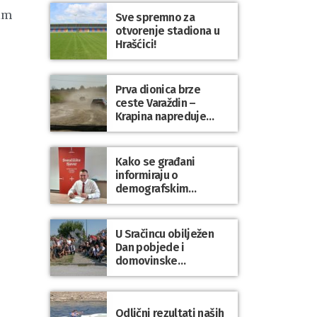
vim
Sve spremno za
otvorenje stadiona u
Hrašćici!
Prva dionica brze
ceste Varaždin –
Krapina napreduje
prema planu
Kako se građani
informiraju o
demografskim
mjerama? Sudjelujte u
istraživanju!
U Sračincu obilježen
Dan pobjede i
domovinske
zahvalnosti te Dan
hrvatskih branitelja
Odlični rezultati naših