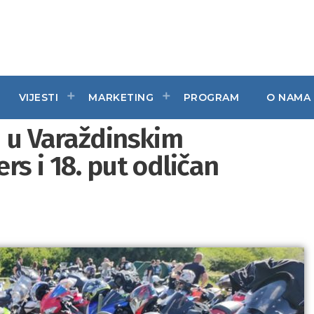
VIJESTI
MARKETING
PROGRAM
O NAMA
m u Varaždinskim
rs i 18. put odličan