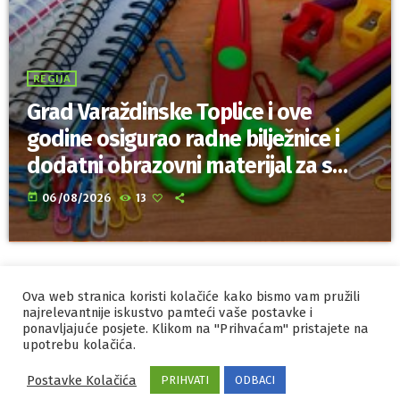
REGIJA
Grad Varaždinske Toplice i ove
godine osigurao radne bilježnice i
dodatni obrazovni materijal za sve
osnovnoškolce
today
06/08/2026
13
Ova web stranica koristi kolačiće kako bismo vam pružili
IZRADA I HOSTING
ORBIS
najrelevantnije iskustvo pamteći vaše postavke i
ponavljajuće posjete. Klikom na "Prihvaćam" pristajete na
MARKETING
PRAVILA PRIVATNOSTI
upotrebu kolačića.
Postavke Kolačića
PRIHVATI
ODBACI