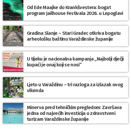
Od Ede Maajke do Krankšvestera: bogat
program Jailhouse Festivala 2026. u Lepoglavi
Gradina Slanje – Stari Gradec otkriva bogatu
arheološku baštinu Varaždinske županije
U tijeku je nacionalna kampanja „Najbolji dječji
kupaći je onaj koji se nosi“
Ljeto u Varaždinu – tri razloga za izlazak ovog
vikenda
Minerva pred tehničkim pregledom: Završava
jedna od najvećih investicija u zdravstveni
turizam Varaždinske županije