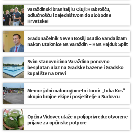
Varaždinski branitelji u Oluji: Hrabrošću,
odlučnošću i zajedništvom do slobodne
Hrvatske!
Gradonačelnik Neven Bosilj osudio vandalizam
nakon utakmice NK Varaždin – HNK Hajduk Split
Svim stanovnicima Varaždina ponovno
besplatan ulaz na Gradske bazene i Gradsko
kupalište na Dravi
Memorijalni malonogometni turnir „Luka Kos”
okupio brojne ekipe i posjetitelje u Sudovcu
Općina Vidovec ulaže u poljoprivredu: otvorene
prijave za općinske potpore