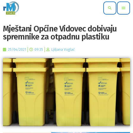
search
menu
Mještani Općine Vidovec dobivaju
spremnike za otpadnu plastiku
25/04/2021
09:35
Ljiljana Vuglač