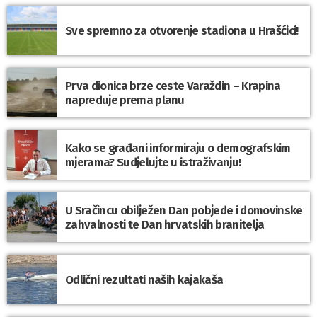
Sve spremno za otvorenje stadiona u Hrašćici!
Prva dionica brze ceste Varaždin – Krapina
napreduje prema planu
Kako se građani informiraju o demografskim
mjerama? Sudjelujte u istraživanju!
U Sračincu obilježen Dan pobjede i domovinske
zahvalnosti te Dan hrvatskih branitelja
Odlični rezultati naših kajakaša