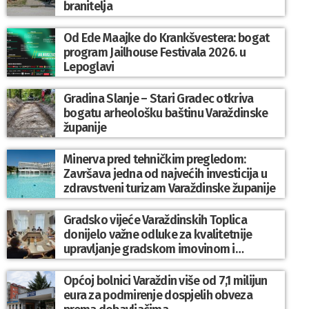
branitelja
Od Ede Maajke do Krankšvestera: bogat
program Jailhouse Festivala 2026. u
Lepoglavi
Gradina Slanje – Stari Gradec otkriva
bogatu arheološku baštinu Varaždinske
županije
Minerva pred tehničkim pregledom:
Završava jedna od najvećih investicija u
zdravstveni turizam Varaždinske županije
Gradsko vijeće Varaždinskih Toplica
donijelo važne odluke za kvalitetnije
upravljanje gradskom imovinom i
komunalnim sustavom
Općoj bolnici Varaždin više od 7,1 milijun
eura za podmirenje dospjelih obveza