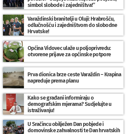
simbol slobode i zajedništva!”
Varaždinski branitelji u Oluji: Hrabrošću,
odlučnošću i zajedništvom do slobodne
Hrvatske!
Općina Vidovec ulaže u poljoprivredu:
otvorene prijave za općinske potpore
Prva dionica brze ceste Varaždin – Krapina
napreduje prema planu
Kako se građani informiraju o
demografskim mjerama? Sudjelujte u
istraživanju!
U Sračincu obilježen Dan pobjede i
domovinske zahvalnosti te Dan hrvatskih