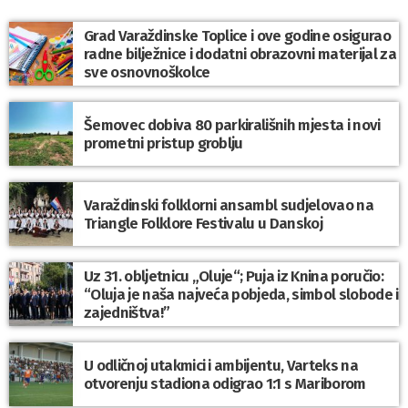
Grad Varaždinske Toplice i ove godine osigurao
radne bilježnice i dodatni obrazovni materijal za
sve osnovnoškolce
Šemovec dobiva 80 parkirališnih mjesta i novi
prometni pristup groblju
Varaždinski folklorni ansambl sudjelovao na
Triangle Folklore Festivalu u Danskoj
Uz 31. obljetnicu „Oluje“; Puja iz Knina poručio:
“Oluja je naša najveća pobjeda, simbol slobode i
zajedništva!”
U odličnoj utakmici i ambijentu, Varteks na
otvorenju stadiona odigrao 1:1 s Mariborom