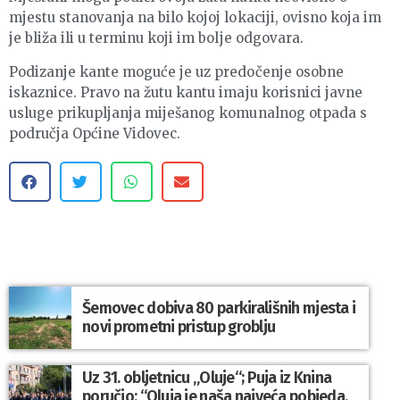
mjestu stanovanja na bilo kojoj lokaciji, ovisno koja im
je bliža ili u terminu koji im bolje odgovara.
Podizanje kante moguće je uz predočenje osobne
iskaznice. Pravo na žutu kantu imaju korisnici javne
usluge prikupljanja miješanog komunalnog otpada s
područja Općine Vidovec.
Šemovec dobiva 80 parkirališnih mjesta i
novi prometni pristup groblju
Uz 31. obljetnicu „Oluje“; Puja iz Knina
poručio: “Oluja je naša najveća pobjeda,