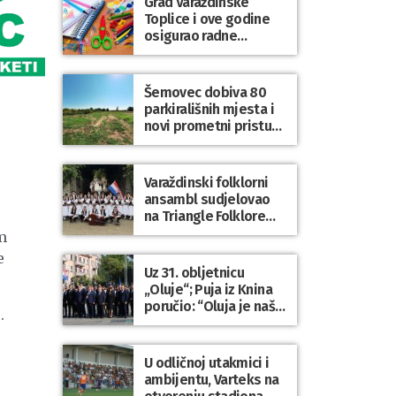
Grad Varaždinske
Bartolovečki
Toplice i ove godine
osigurao radne
bilježnice i dodatni
obrazovni materijal za
sve osnovnoškolce
Šemovec dobiva 80
parkirališnih mjesta i
novi prometni pristup
groblju
Varaždinski folklorni
ansambl sudjelovao
na Triangle Folklore
Festivalu u Danskoj
m
e
Uz 31. obljetnicu
„Oluje“; Puja iz Knina
poručio: “Oluja je naša
.
najveća pobjeda,
simbol slobode i
zajedništva!”
U odličnoj utakmici i
ambijentu, Varteks na