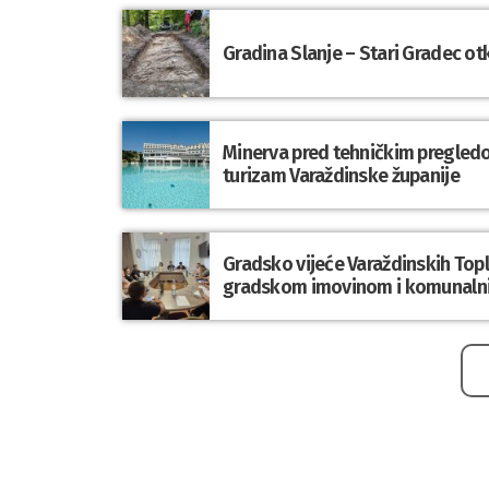
Gradina Slanje – Stari Gradec o
Minerva pred tehničkim pregledom
turizam Varaždinske županije
Gradsko vijeće Varaždinskih Topli
gradskom imovinom i komunaln