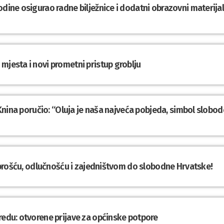
odine osigurao radne bilježnice i dodatni obrazovni materija
mjesta i novi prometni pristup groblju
z Knina poručio: “Oluja je naša najveća pobjeda, simbol slobod
Hrabrošću, odlučnošću i zajedništvom do slobodne Hrvatske!
redu: otvorene prijave za općinske potpore