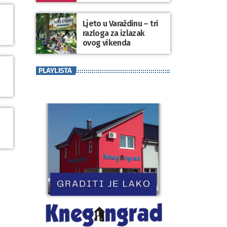
koji se nosi“
Ljeto u Varaždinu – tri
razloga za izlazak
ovog vikenda
PLAYLISTA