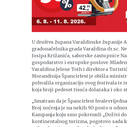
U društvu župana Varaždinske županije An
gradonačelnika grada Varaždina dr.sc. Ne
Josipa Križanića, saborske zastupnice N
gospodarstvo i europske poslove Mladena
Varaždina Jelene Toth i direktora Turist
Morandinija Špancirfest je obišla ministri
pohvalila organizaciju ovog festivala te 
koja broji pedeset tisuća dolazaka i oko s
„Smatram da je Špancirfest hvalevrijedna 
Broj noćenja je na nekih 90 posto u odno
Kampanja koju smo pokrenuli „Doživi dom
kontinentalnog turizma, pogotovo sada kad