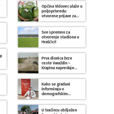
l
Općina Vidovec ulaže u
poljoprivredu:
otvorene prijave za
općinske potpore
Sve spremno za
otvorenje stadiona u
Hrašćici!
e
Prva dionica brze
ceste Varaždin –
Krapina napreduje
prema planu
Kako se građani
informiraju o
demografskim
mjerama? Sudjelujte u
istraživanju!
U Sračincu obilježen