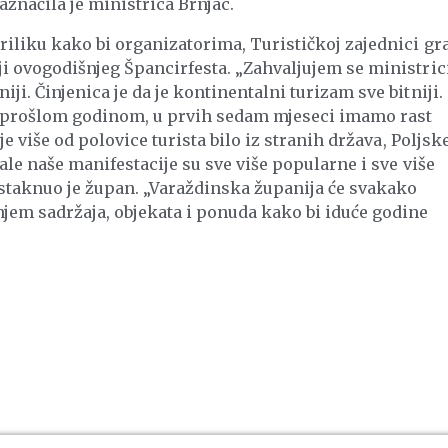
aznačila je ministrica Brnjac.
riliku kako bi organizatorima, Turističkoj zajednici gr
ji ovogodišnjeg Špancirfesta. „Zahvaljujem se ministric
ji. Činjenica je da je kontinentalni turizam sve bitniji.
 prošlom godinom, u prvih sedam mjeseci imamo rast
je više od polovice turista bilo iz stranih država, Poljske
tale naše manifestacije su sve više popularne i sve više
 istaknuo je župan. „Varaždinska županija će svakako
jem sadržaja, objekata i ponuda kako bi iduće godine
.