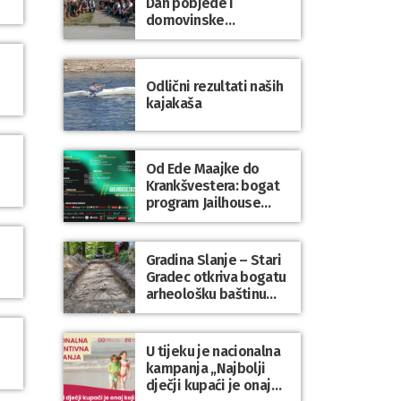
Dan pobjede i
domovinske
zahvalnosti te Dan
hrvatskih branitelja
Odlični rezultati naših
kajakaša
Od Ede Maajke do
Krankšvestera: bogat
program Jailhouse
Festivala 2026. u
Lepoglavi
Gradina Slanje – Stari
Gradec otkriva bogatu
arheološku baštinu
Varaždinske županije
U tijeku je nacionalna
kampanja „Najbolji
dječji kupaći je onaj