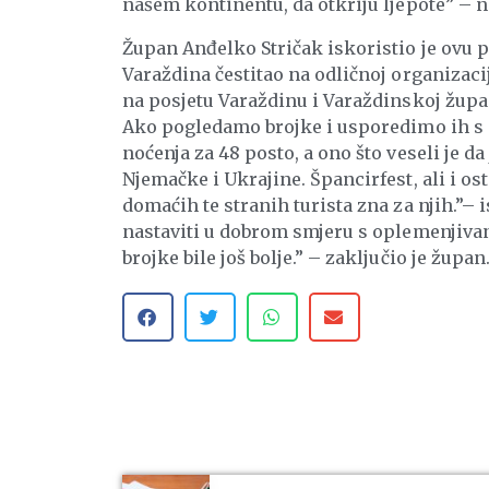
našem kontinentu, da otkriju ljepote” – n
Župan Anđelko Stričak iskoristio je ovu p
Varaždina čestitao na odličnoj organizaci
na posjetu Varaždinu i Varaždinskoj župani
Ako pogledamo brojke i usporedimo ih s
noćenja za 48 posto, a ono što veseli je da 
Njemačke i Ukrajine. Špancirfest, ali i os
domaćih te stranih turista zna za njih.”–
nastaviti u dobrom smjeru s oplemenjivan
brojke bile još bolje.” – zaključio je župan