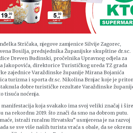
đelka Stričaka, njegove zamjenice Silvije Zagorec,
vena Bosilja, predsjednika Županijske skupštine dr.sc.
adice Dreven Budinski, pročelnika Upravnog odjela za
 Jakopovića, direktorice Turističkog ureda TZ grada
ičke zajednice Varaždinske županije Mirana Bojanića
ca turizma i sporta dr.sc. Nikolina Brnjac koje je prito
istaknula dobre turističke rezultate Varaždinske županij
to tisuća noćenja.
manifestacija koja svakako ima svoj veliki značaj i šire
su na rekordnu 2019. što znači da smo na dobrom putu.
aće, istraži ruralnu Hrvatsku” usmjerena je na razvoj
a se sve više naših turista vraća s obale, da se okrenu