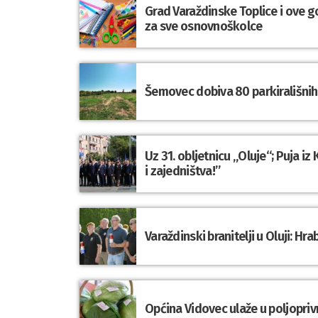
Grad Varaždinske Toplice i ove g
za sve osnovnoškolce
Šemovec dobiva 80 parkirališnih 
Uz 31. obljetnicu „Oluje“; Puja i
i zajedništva!”
Varaždinski branitelji u Oluji: 
Općina Vidovec ulaže u poljopriv