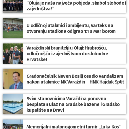
“Oluja je naša najveća pobjeda, simbol slobode i
zajedništva!”
U odličnoj utakmici i ambijentu, Varteks na
otvorenju stadiona odigrao 1:1 s Mariborom
Varaždinski branitelji u Oluji: Hrabrošću,
odlučnošću i zajedništvom do slobodne
Hrvatske!
Gradonačelnik Neven Bosilj osudio vandalizam
nakon utakmice NK Varaždin – HNK Hajduk Split
Svim stanovnicima Varaždina ponovno
besplatan ulaz na Gradske bazene i Gradsko
kupalište na Dravi
Memorijalni malonogometni turnir „Luka Kos”