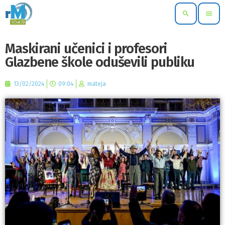
search
menu
Maskirani učenici i profesori
Glazbene škole oduševili publiku
13/02/2024
09:04
mateja