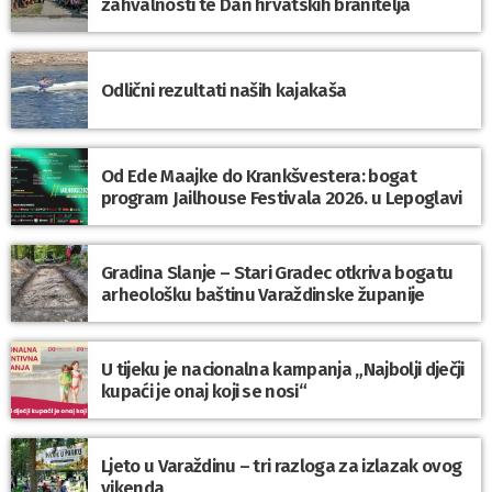
zahvalnosti te Dan hrvatskih branitelja
Odlični rezultati naših kajakaša
Od Ede Maajke do Krankšvestera: bogat
program Jailhouse Festivala 2026. u Lepoglavi
Gradina Slanje – Stari Gradec otkriva bogatu
arheološku baštinu Varaždinske županije
U tijeku je nacionalna kampanja „Najbolji dječji
kupaći je onaj koji se nosi“
Ljeto u Varaždinu – tri razloga za izlazak ovog
vikenda