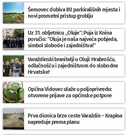
Šemovec dobiva 80 parkirališnih mjesta i
novi prometni pristup groblju
Uz 31. obljetnicu „Oluje“; Puja iz Knina
poručio: “Oluja je naša najveća pobjeda,
simbol slobode i zajedništva!”
Varaždinski branitelji u Oluji: Hrabrošću,
odlučnošću i zajedništvom do slobodne
Hrvatske!
Općina Vidovec ulaže u poljoprivredu:
otvorene prijave za općinske potpore
Prva dionica brze ceste Varaždin – Krapina
napreduje prema planu