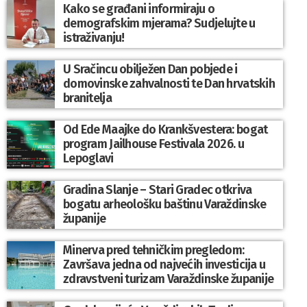
Kako se građani informiraju o
demografskim mjerama? Sudjelujte u
istraživanju!
U Sračincu obilježen Dan pobjede i
domovinske zahvalnosti te Dan hrvatskih
branitelja
Od Ede Maajke do Krankšvestera: bogat
program Jailhouse Festivala 2026. u
Lepoglavi
Gradina Slanje – Stari Gradec otkriva
bogatu arheološku baštinu Varaždinske
županije
Minerva pred tehničkim pregledom:
Završava jedna od najvećih investicija u
zdravstveni turizam Varaždinske županije