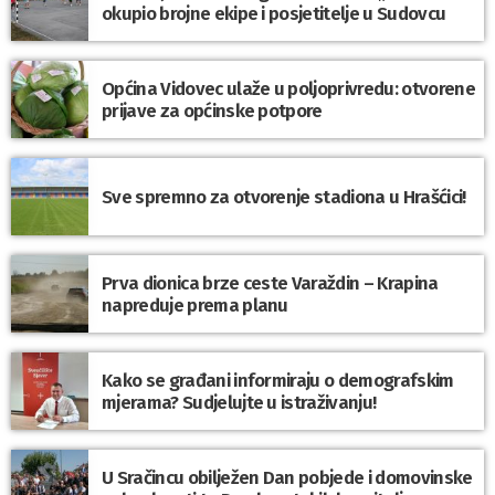
okupio brojne ekipe i posjetitelje u Sudovcu
Općina Vidovec ulaže u poljoprivredu: otvorene
prijave za općinske potpore
Sve spremno za otvorenje stadiona u Hrašćici!
Prva dionica brze ceste Varaždin – Krapina
napreduje prema planu
Kako se građani informiraju o demografskim
mjerama? Sudjelujte u istraživanju!
U Sračincu obilježen Dan pobjede i domovinske