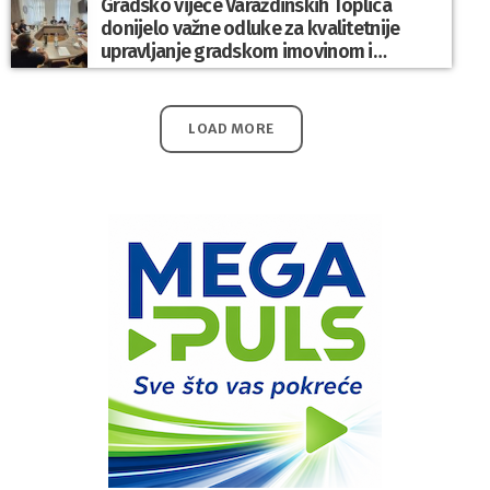
Gradsko vijeće Varaždinskih Toplica
donijelo važne odluke za kvalitetnije
upravljanje gradskom imovinom i
komunalnim sustavom
LOAD MORE