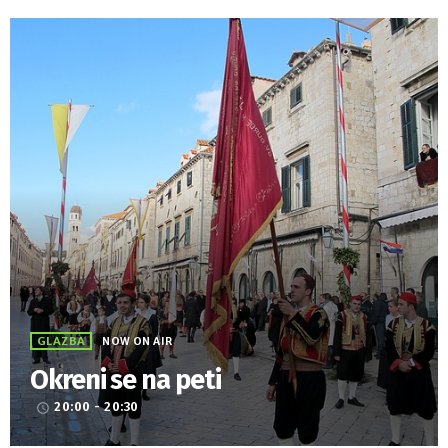
GLAZBA
NOW ON AIR
Okreni se na peti
20:00 - 20:30
access_time