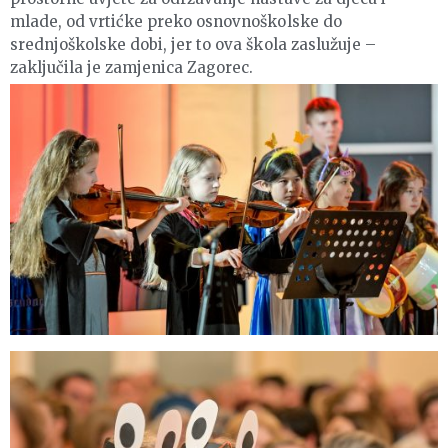
mlade, od vrtićke preko osnovnoškolske do
srednjoškolske dobi, jer to ova škola zaslužuje –
zaključila je zamjenica Zagorec.