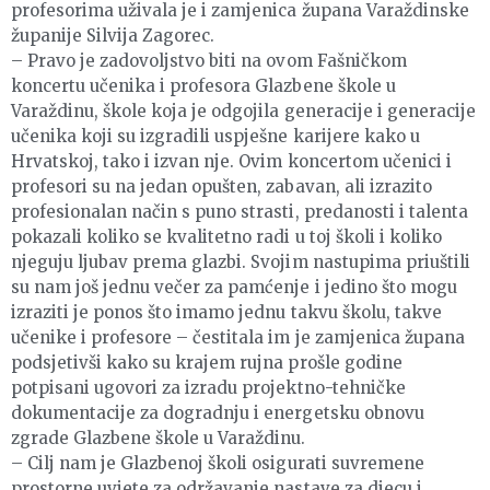
profesorima uživala je i zamjenica župana Varaždinske
županije Silvija Zagorec.
– Pravo je zadovoljstvo biti na ovom Fašničkom
koncertu učenika i profesora Glazbene škole u
Varaždinu, škole koja je odgojila generacije i generacije
učenika koji su izgradili uspješne karijere kako u
Hrvatskoj, tako i izvan nje. Ovim koncertom učenici i
profesori su na jedan opušten, zabavan, ali izrazito
profesionalan način s puno strasti, predanosti i talenta
pokazali koliko se kvalitetno radi u toj školi i koliko
njeguju ljubav prema glazbi. Svojim nastupima priuštili
su nam još jednu večer za pamćenje i jedino što mogu
izraziti je ponos što imamo jednu takvu školu, takve
učenike i profesore – čestitala im je zamjenica župana
podsjetivši kako su krajem rujna prošle godine
potpisani ugovori za izradu projektno-tehničke
dokumentacije za dogradnju i energetsku obnovu
zgrade Glazbene škole u Varaždinu.
– Cilj nam je Glazbenoj školi osigurati suvremene
prostorne uvjete za održavanje nastave za djecu i