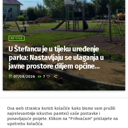
REGIJA
U Štefancu je u tijeku uređenje
parka: Nastavljaju se ulaganja u
javne prostore diljem općine
Trnovec Bartolovečki
today
07/08/2026
7
Ova web stranica koristi kolačiće kako bismo vam pružili
IZRADA I HOSTING
ORBIS
najrelevantnije iskustvo pamteći vaše postavke i
ponavljajuće posjete. Klikom na "Prihvaćam" pristajete na
MARKETING
PRAVILA PRIVATNOSTI
upotrebu kolačića.