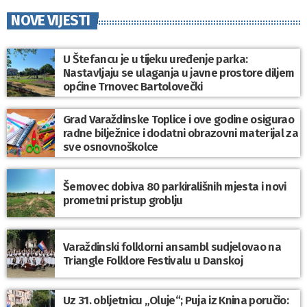
NOVE VIJESTI
U Štefancu je u tijeku uređenje parka:
Nastavljaju se ulaganja u javne prostore diljem
općine Trnovec Bartolovečki
Grad Varaždinske Toplice i ove godine osigurao
radne bilježnice i dodatni obrazovni materijal za
sve osnovnoškolce
Šemovec dobiva 80 parkirališnih mjesta i novi
prometni pristup groblju
Varaždinski folklorni ansambl sudjelovao na
Triangle Folklore Festivalu u Danskoj
Uz 31. obljetnicu „Oluje“; Puja iz Knina poručio: