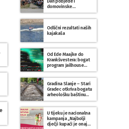
Dan pobjede i
domovinske
zahvalnosti te Dan
hrvatskih branitelja
Odlični rezultati naših
kajakaša
l
Od Ede Maajke do
Krankšvestera: bogat
program Jailhouse
Festivala 2026. u
Lepoglavi
Gradina Slanje – Stari
Gradec otkriva bogatu
arheološku baštinu
Varaždinske županije
e
U tijeku je nacionalna
kampanja „Najbolji
dječji kupaći je onaj