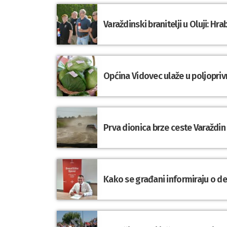
Varaždinski branitelji u Oluji: 
Općina Vidovec ulaže u poljopriv
Prva dionica brze ceste Varaždin
Kako se građani informiraju o d