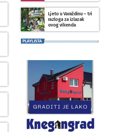
koji se nosi“
Ljeto u Varaždinu – tri
razloga za izlazak
ovog vikenda
PLAYLISTA