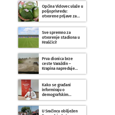
Općina Vidovec ulaže u
poljoprivredu:
otvorene prijave za
općinske potpore
Sve spremno za
otvorenje stadiona u
Hrašćici!
Prva dionica brze
ceste Varaždin –
Krapina napreduje
prema planu
Kako se građani
informiraju o
demografskim
mjerama? Sudjelujte u
istraživanju!
U Sračincu obilježen