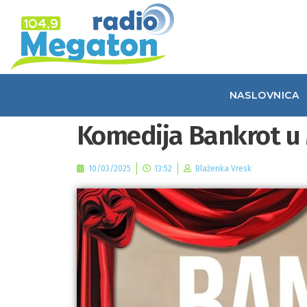
NASLOVNICA
Komedija Bankrot u
10/03/2025
13:52
Blaženka Vresk