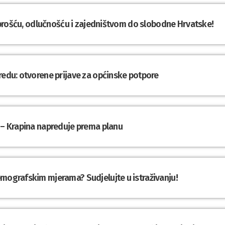
Hrabrošću, odlučnošću i zajedništvom do slobodne Hrvatske!
redu: otvorene prijave za općinske potpore
 – Krapina napreduje prema planu
emografskim mjerama? Sudjelujte u istraživanju!