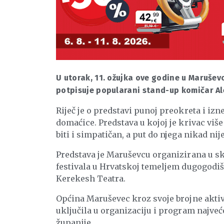
U utorak, 11. ožujka ove godine u Maruševcu
potpisuje popularani stand-up komičar Al
Riječ je o predstavi punoj preokreta i izn
domaćice. Predstava u kojoj je krivac viš
biti i simpatičan, a put do njega nikad nije
Predstava je Maruševcu organizirana u sk
festivala u Hrvatskoj temeljem dugogodiš
Kerekesh Teatra.
Općina Maruševec kroz svoje brojne aktiv
uključila u organizaciju i program najveć
županije.