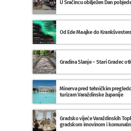
U Sračincu obilježen Dan pobjede
Od Ede Maajke do Krankšvestera:
Gradina Slanje – Stari Gradec o
Minerva pred tehničkim pregledom
turizam Varaždinske županije
Gradsko vijeće Varaždinskih Topli
gradskom imovinom i komunaln