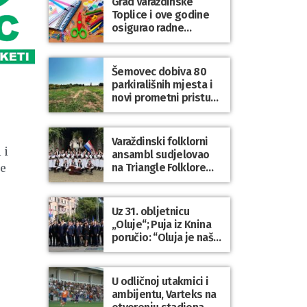
Grad Varaždinske
Bartolovečki
Toplice i ove godine
osigurao radne
bilježnice i dodatni
obrazovni materijal za
sve osnovnoškolce
Šemovec dobiva 80
parkirališnih mjesta i
novi prometni pristup
groblju
Varaždinski folklorni
 i
ansambl sudjelovao
na Triangle Folklore
že
Festivalu u Danskoj
Uz 31. obljetnicu
„Oluje“; Puja iz Knina
poručio: “Oluja je naša
najveća pobjeda,
simbol slobode i
zajedništva!”
U odličnoj utakmici i
ambijentu, Varteks na