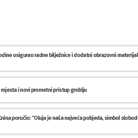
odine osigurao radne bilježnice i dodatni obrazovni materija
mjesta i novi prometni pristup groblju
z Knina poručio: “Oluja je naša najveća pobjeda, simbol slobod