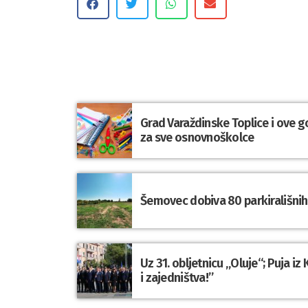
Grad Varaždinske Toplice i ove g
za sve osnovnoškolce
Šemovec dobiva 80 parkirališnih 
Uz 31. obljetnicu „Oluje“; Puja i
i zajedništva!”