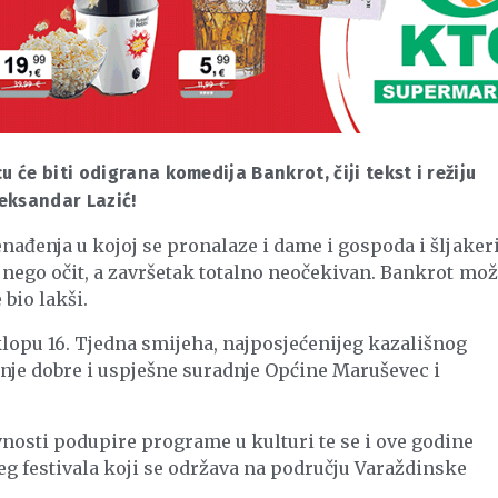
 će biti odigrana komedija Bankrot, čiji tekst i režiju
eksandar Lazić!
enađenja u kojoj se pronalaze i dame i gospoda i šljakeri
e nego očit, a završetak totalno neočekivan. Bankrot mo
 bio lakši.
lopu 16. Tjedna smijeha, najposjećenijeg kazališnog
nje dobre i uspješne suradnje Općine Maruševec i
nosti podupire programe u kulturi te se i ove godine
eg festivala koji se održava na području Varaždinske