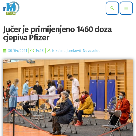
search
menu
Jučer je primijenjeno 1460 doza
cjepiva Pfizer
30/04/2021
14:58
Nikolina Jureković Novoselec