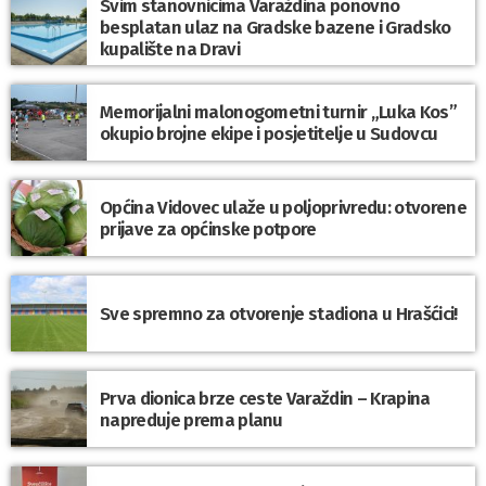
Svim stanovnicima Varaždina ponovno
besplatan ulaz na Gradske bazene i Gradsko
kupalište na Dravi
Memorijalni malonogometni turnir „Luka Kos”
okupio brojne ekipe i posjetitelje u Sudovcu
Općina Vidovec ulaže u poljoprivredu: otvorene
prijave za općinske potpore
Sve spremno za otvorenje stadiona u Hrašćici!
Prva dionica brze ceste Varaždin – Krapina
napreduje prema planu