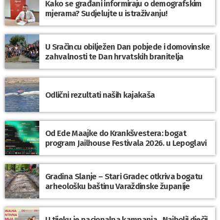
Kako se građani informiraju o demografskim
mjerama? Sudjelujte u istraživanju!
U Sračincu obilježen Dan pobjede i domovinske
zahvalnosti te Dan hrvatskih branitelja
Odlični rezultati naših kajakaša
Od Ede Maajke do Krankšvestera: bogat
program Jailhouse Festivala 2026. u Lepoglavi
Gradina Slanje – Stari Gradec otkriva bogatu
arheološku baštinu Varaždinske županije
U tijeku je nacionalna kampanja „Najbolji dječji