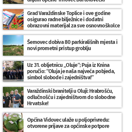
Grad Varaždinske Toplice i ove godine
osigurao radne bilježnice i dodatni
obrazovni materijal za sve osnovnoškolce
Šemovec dobiva 80 parkirališnih mjesta i
novi prometni pristup groblju
Uz 31. obljetnicu „Oluje“; Puja iz Knina
poručio: “Oluja je naša najveća pobjeda,
simbol slobode i zajedništva!”
Varaždinski branitelji u Oluji: Hrabrošću,
odlučnošću i zajedništvom do slobodne
Hrvatske!
Općina Vidovec ulaže u poljoprivredu:
otvorene prijave za općinske potpore