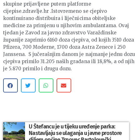
skupine prijavljene putem platforme
cijepise.zdravlje.hr .Istovremeno se cjepivo
kontinuirano distribuira i liječnicima obiteljske
medicine za primjenu u njihovim ambulantama. Ovaj
tjedan je Zavod za javno zdravstvo Varaždinske
županije zaprimio 6160 doza cjepiva, od kojih 3510 doza
Pfizera, 700 Moderne, 1700 doza Astra Zenece i 250
Janssena. S jučerašnjim danom je najmanje jednu dozu
cjepiva primilo 31.205 naših građana ili 18,8%, a od njih
je 5.870 primilo i drugu dozu.
U Štefancu je u tijeku uređenje parka:
Nastavljaju se ulaganja u javne prostore
diljem općine Trnovec Bartolovečki