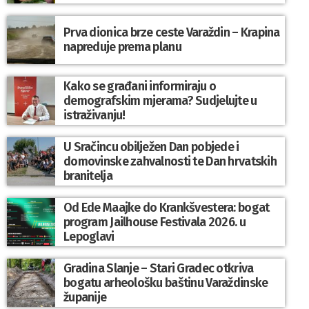
Prva dionica brze ceste Varaždin – Krapina
napreduje prema planu
Kako se građani informiraju o
demografskim mjerama? Sudjelujte u
istraživanju!
U Sračincu obilježen Dan pobjede i
domovinske zahvalnosti te Dan hrvatskih
branitelja
Od Ede Maajke do Krankšvestera: bogat
program Jailhouse Festivala 2026. u
Lepoglavi
Gradina Slanje – Stari Gradec otkriva
bogatu arheološku baštinu Varaždinske
županije