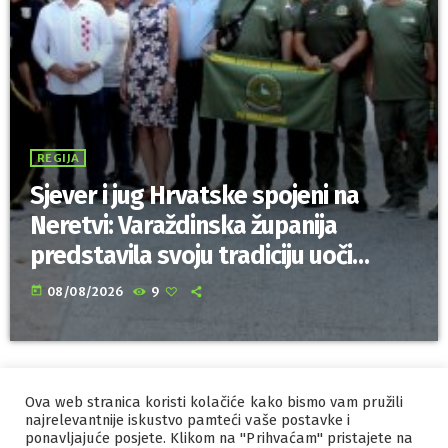
REGIJA
Sjever i jug Hrvatske spojeni na
Neretvi: Varaždinska županija
predstavila svoju tradiciju uoči
Maratona lađa
today
08/08/2026
9
Ova web stranica koristi kolačiće kako bismo vam pružili
IZRADA I HOSTING
ORBIS
najrelevantnije iskustvo pamteći vaše postavke i
ponavljajuće posjete. Klikom na "Prihvaćam" pristajete na
MARKETING