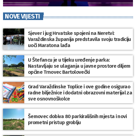
NOVE VIJESTI
Sjever i jug Hrvatske spojeni na Neretvi:
Varaždinska županija predstavila svoju tradiciju
uoči Maratona lađa
U Štefancu je u tijeku uređenje parka:
Nastavljaju se ulaganja u javne prostore diljem
općine Trnovec Bartolovečki
Grad Varaždinske Toplice i ove godine osigurao
radne bilježnice i dodatni obrazovni materijal za
sve osnovnoškolce
Šemovec dobiva 80 parkirališnih mjesta i novi
prometni pristup groblju