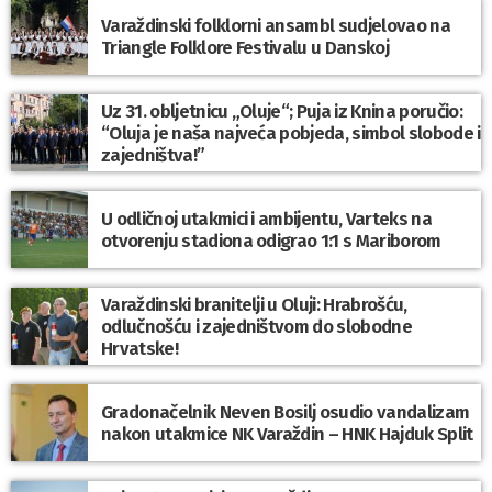
Varaždinski folklorni ansambl sudjelovao na
Triangle Folklore Festivalu u Danskoj
Uz 31. obljetnicu „Oluje“; Puja iz Knina poručio:
“Oluja je naša najveća pobjeda, simbol slobode i
zajedništva!”
U odličnoj utakmici i ambijentu, Varteks na
otvorenju stadiona odigrao 1:1 s Mariborom
Varaždinski branitelji u Oluji: Hrabrošću,
odlučnošću i zajedništvom do slobodne
Hrvatske!
Gradonačelnik Neven Bosilj osudio vandalizam
nakon utakmice NK Varaždin – HNK Hajduk Split