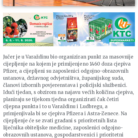
Jučer je u Varaždinu bio organiziran punkt za masovnije
cijepljenje na kojem je primijenjeno 1460 doza cjepiva
Pfizer, a cijepljeni su zaposlenici odgojno-obrazovnih
ustanova, državnog odvjetništva, županijskog suda,
članovi izbornih povjerenstava i policijski službenici.
Idući tjedan, s obzirom na najavu većih količina cjepiva,
planiraju se tijekom tjedna organizirati čak četiri
cijepna punkta i to u Varaždinu i Ludbregu, a
primjenjivala bi se cjepiva Pfizera i Astra-Zenece. Na
cijepljenje će se zvati građani s prioritetnih lista
liječnika obiteljske medicine, zaposlenici odgojno-
obrazovnih ustanova, gospodarstvenici i prioritetni