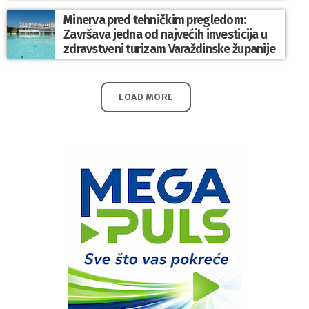
Minerva pred tehničkim pregledom:
Završava jedna od najvećih investicija u
zdravstveni turizam Varaždinske županije
LOAD MORE