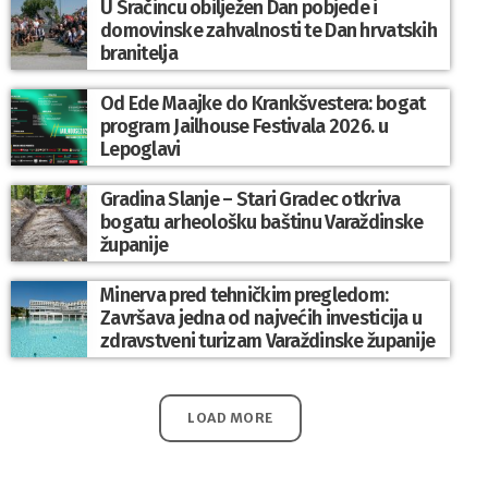
U Sračincu obilježen Dan pobjede i
domovinske zahvalnosti te Dan hrvatskih
branitelja
Od Ede Maajke do Krankšvestera: bogat
program Jailhouse Festivala 2026. u
Lepoglavi
Gradina Slanje – Stari Gradec otkriva
bogatu arheološku baštinu Varaždinske
županije
Minerva pred tehničkim pregledom:
Završava jedna od najvećih investicija u
zdravstveni turizam Varaždinske županije
LOAD MORE