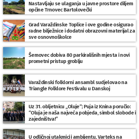
Nastavljaju se ulaganja u javne prostore diljem
općine Trnovec Bartolovečki
Grad Varaždinske Toplice i ove godine osigurao
radne bilježnice i dodatni obrazovni materijal za
sve osnovnoškolce
Šemovec dobiva 80 parkirališnih mjesta i novi
prometni pristup groblju
Varaždinski folklorni ansambl sudjelovao na
Triangle Folklore Festivalu u Danskoj
Uz 31. obljetnicu „Oluje“; Puja iz Knina poručio:
“Oluja je naša najveća pobjeda, simbol slobode i
zajedništva!”
U odličnoj utakmici i ambijentu, Varteks na