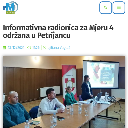
search
menu
Informativna radionica za Mjeru 4
održana u Petrijancu
23/12/2021
11:26
Ljiljana Vuglač