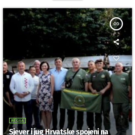
insert_link
REGIJA
Sjever i jug Hrvatske spojeni na