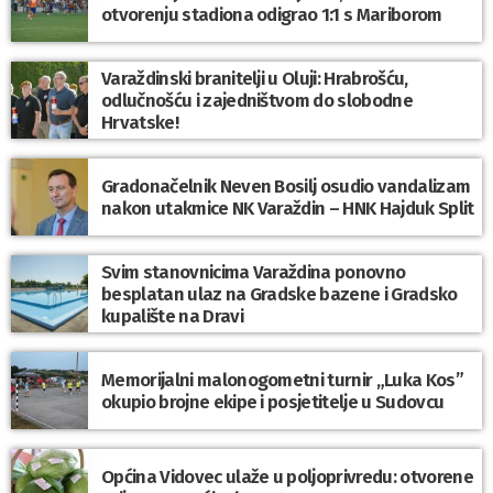
otvorenju stadiona odigrao 1:1 s Mariborom
Varaždinski branitelji u Oluji: Hrabrošću,
odlučnošću i zajedništvom do slobodne
Hrvatske!
Gradonačelnik Neven Bosilj osudio vandalizam
nakon utakmice NK Varaždin – HNK Hajduk Split
Svim stanovnicima Varaždina ponovno
besplatan ulaz na Gradske bazene i Gradsko
kupalište na Dravi
Memorijalni malonogometni turnir „Luka Kos”
okupio brojne ekipe i posjetitelje u Sudovcu
Općina Vidovec ulaže u poljoprivredu: otvorene