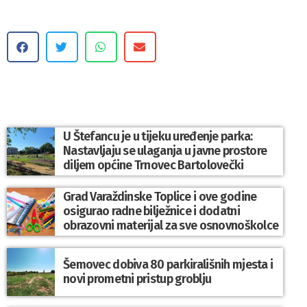
U Štefancu je u tijeku uređenje parka:
Nastavljaju se ulaganja u javne prostore
diljem općine Trnovec Bartolovečki
Grad Varaždinske Toplice i ove godine
osigurao radne bilježnice i dodatni
obrazovni materijal za sve osnovnoškolce
Šemovec dobiva 80 parkirališnih mjesta i
novi prometni pristup groblju