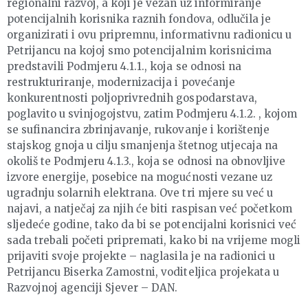
regionalni razvoj, a koji je vezan uz informiranje
potencijalnih korisnika raznih fondova, odlučila je
organizirati i ovu pripremnu, informativnu radionicu u
Petrijancu na kojoj smo potencijalnim korisnicima
predstavili Podmjeru 4.1.1., koja se odnosi na
restrukturiranje, modernizacija i povećanje
konkurentnosti poljoprivrednih gospodarstava,
poglavito u svinjogojstvu, zatim Podmjeru 4.1.2. , kojom
se sufinancira zbrinjavanje, rukovanje i korištenje
stajskog gnoja u cilju smanjenja štetnog utjecaja na
okoliš te Podmjeru 4.1.3., koja se odnosi na obnovljive
izvore energije, posebice na mogućnosti vezane uz
ugradnju solarnih elektrana. Ove tri mjere su već u
najavi, a natječaj za njih će biti raspisan već početkom
sljedeće godine, tako da bi se potencijalni korisnici već
sada trebali početi pripremati, kako bi na vrijeme mogli
prijaviti svoje projekte – naglasila je na radionici u
Petrijancu Biserka Zamostni, voditeljica projekata u
Razvojnoj agenciji Sjever – DAN.