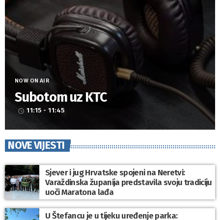
NOW ON AIR
Subotom uz KTC
11:15 - 11:45
access_time
NOVE VIJESTI
Sjever i jug Hrvatske spojeni na Neretvi:
Varaždinska županija predstavila svoju tradiciju
uoči Maratona lađa
U Štefancu je u tijeku uređenje parka: