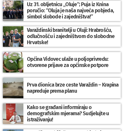
Uz 31. obljetnicu „Oluje“; Puja iz Knina
poručio: “Oluja je naša najveća pobjeda,
simbol slobode i zajedništva!”
Varaždinski branitelji u Oluji: Hrabrošću,
odlučnošću i zajedništvom do slobodne
Hrvatske!
Općina Vidovec ulaže u poljoprivredu:
otvorene prijave za općinske potpore
Prva dionica brze ceste Varaždin – Krapina
napreduje prema planu
Kako se građani informiraju o
demografskim mjerama? Sudjelujte u
istraživanju!