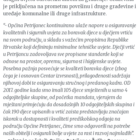
je priključena na prometnu površinu i druge građevine i
uređaje komunalne ili druge infrastrukture.
“- Općina Petrijanec kontinuirano ulaže napore u osiguravanje
kvalitetnih i sigurnih uvjeta za boravak djece u dječjem vrtiću
na svom području, u skladu s važećim propisima Republike
Hrvatske koji definiraju minimalne tehničke uvjete. Dječji vrtić
u Petrijancu zadovoljava sve propisane standarde koji se
odnose na prostor, opremu, sigurnost i higijenske uvjete.
Posebna pažnja posvećuje se kvaliteti boravka djece (zbog
čega je i osnovan Centar izvrsnosti), prilagođenosti sadržaja
njihovoj dobi te osiguravanju stručnog i predanog kadra. OD
2017. godine kada smo imali 105 djece smještenih u samo 4
odgojiteljske skupine, od početka mandata, vjerujem da
mještani primjećuju da dosadašnjih 10 odgojiteljskih skupina i
čak 190 djece upisanih u vrtić zaista predstavljaju značajan
iskorak u dostupnosti i kvaliteti predškolskog odgoja na
području Općine Petrijanec, čime smo odgovorili na potrebe
naših obitelji i osigurali bolje uvjete za rast i razvoj najmlađih”.