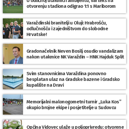
U odličnoj utakmici i ambijentu, Varteks na
otvorenju stadiona odigrao 1:1 s Mariborom
Varaždinski branitelji u Oluji: Hrabrošću,
odlučnošću i zajedništvom do slobodne
Hrvatske!
Gradonačelnik Neven Bosilj osudio vandalizam
nakon utakmice NK Varaždin – HNK Hajduk Split
Svim stanovnicima Varaždina ponovno
besplatan ulaz na Gradske bazene i Gradsko
kupalište na Dravi
Memorijalni malonogometni turnir „Luka Kos”
okupio brojne ekipe i posjetitelje u Sudovcu
Općina Vidovec ulaže u poljoprivredu: otvorene