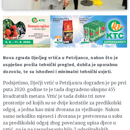
Nova zgrada Dječjeg vrtića u Petrijancu, nakon što je
uspješno prošla tehnički pregled, dobila je uporabnu
dozvolu, te su ishođeni i minimalni tehnički uvjeti.
Podsjetimo, Dječji vrtić u Petrijancu dograđen je po prvi
puta 2020. godine te je tada dograđeno ukupno 455
kvadratnih metara. Vrtić je tada dobio tri nove
prostorije od kojih su se dvije koristile za predškolski
odgoj, a jedna kao mini dvorana za vježbanje. Nakon
samo nekoliko mjeseci i dvorana je pretvorena u sobu
za predškolski odgoj zbog povećanog upisa djece u
vrtić, pa je na raspolaganju bilo 7 odgojiteljskih