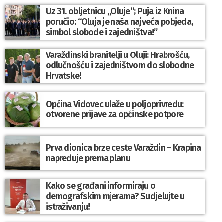
Uz 31. obljetnicu „Oluje“; Puja iz Knina
poručio: “Oluja je naša najveća pobjeda,
simbol slobode i zajedništva!”
Varaždinski branitelji u Oluji: Hrabrošću,
odlučnošću i zajedništvom do slobodne
Hrvatske!
Općina Vidovec ulaže u poljoprivredu:
otvorene prijave za općinske potpore
Prva dionica brze ceste Varaždin – Krapina
napreduje prema planu
Kako se građani informiraju o
demografskim mjerama? Sudjelujte u
istraživanju!