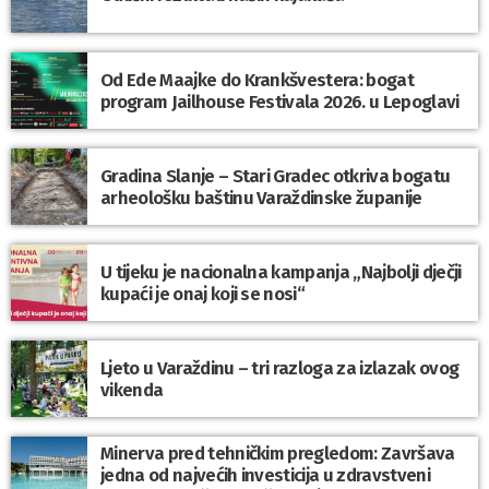
Od Ede Maajke do Krankšvestera: bogat
program Jailhouse Festivala 2026. u Lepoglavi
Gradina Slanje – Stari Gradec otkriva bogatu
arheološku baštinu Varaždinske županije
U tijeku je nacionalna kampanja „Najbolji dječji
kupaći je onaj koji se nosi“
Ljeto u Varaždinu – tri razloga za izlazak ovog
vikenda
Minerva pred tehničkim pregledom: Završava
jedna od najvećih investicija u zdravstveni