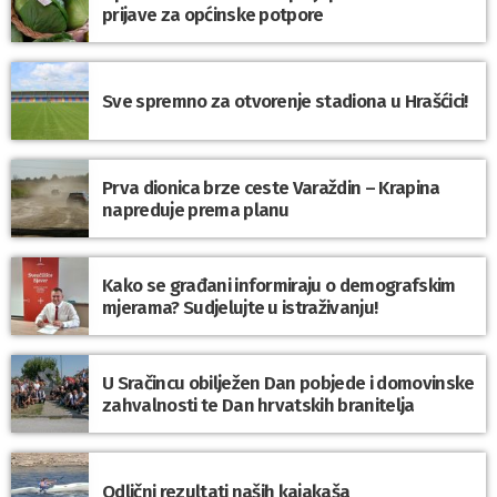
prijave za općinske potpore
Sve spremno za otvorenje stadiona u Hrašćici!
Prva dionica brze ceste Varaždin – Krapina
napreduje prema planu
Kako se građani informiraju o demografskim
mjerama? Sudjelujte u istraživanju!
U Sračincu obilježen Dan pobjede i domovinske
zahvalnosti te Dan hrvatskih branitelja
Odlični rezultati naših kajakaša