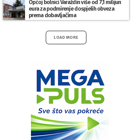
Općoj bolnici Varaždin više od 7,1 milijun
eura za podmirenje dospjelih obveza
prema dobavljačima
LOAD MORE