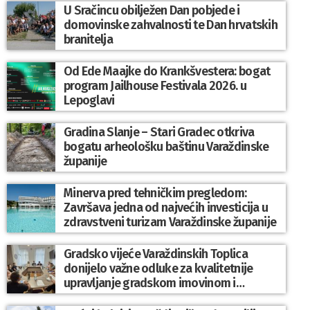
U Sračincu obilježen Dan pobjede i
domovinske zahvalnosti te Dan hrvatskih
branitelja
Od Ede Maajke do Krankšvestera: bogat
program Jailhouse Festivala 2026. u
Lepoglavi
Gradina Slanje – Stari Gradec otkriva
bogatu arheološku baštinu Varaždinske
županije
Minerva pred tehničkim pregledom:
Završava jedna od najvećih investicija u
zdravstveni turizam Varaždinske županije
Gradsko vijeće Varaždinskih Toplica
donijelo važne odluke za kvalitetnije
upravljanje gradskom imovinom i
komunalnim sustavom