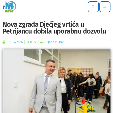
search
menu
Nova zgrada Dječjeg vrtića u
Petrijancu dobila uporabnu dozvolu
02/05/2026
08:55
Ljiljana Vuglač