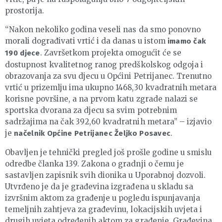
prostorija.
“Nakon nekoliko godina veseli nas da smo ponovno
morali dograđivati vrtić i da danas u istom
imamo čak
. Završetkom projekta omogućit će se
190 djece
dostupnost kvalitetnog ranog predškolskog odgoja i
obrazovanja za svu djecu u Općini Petrijanec. Trenutno
vrtić u prizemlju ima ukupno 1468,30 kvadratnih metara
korisne površine, a na prvom katu zgrade nalazi se
sportska dvorana za djecu sa svim potrebnim
sadržajima na čak 392,60 kvadratnih metara” – izjavio
je
.
načelnik Općine Petrijanec Željko Posavec
Obavljen je tehnički pregled još prošle godine u smislu
odredbe članka 139. Zakona o gradnji o čemu je
sastavljen zapisnik svih dionika u Uporabnoj dozvoli.
Utvrđeno je da je građevina izgrađena u skladu sa
izvršnim aktom za građenje u pogledu ispunjavanja
temeljnih zahtjeva za građevinu, lokacijskih uvjeta i
drugih uvjeta određenih aktom za građenje. Građevina