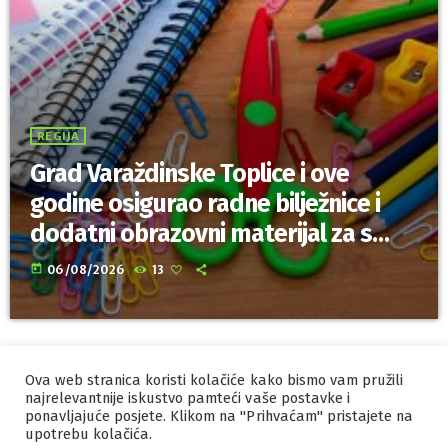
REGIJA
Grad Varaždinske Toplice i ove
godine osigurao radne bilježnice i
dodatni obrazovni materijal za sve
osnovnoškolce
today
06/08/2026
13
Ova web stranica koristi kolačiće kako bismo vam pružili
IZRADA I HOSTING
ORBIS
najrelevantnije iskustvo pamteći vaše postavke i
ponavljajuće posjete. Klikom na "Prihvaćam" pristajete na
MARKETING
PRAVILA PRIVATNOSTI
upotrebu kolačića.