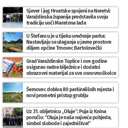
Sjever i jug Hrvatske spojeni na Neretvi:
Varaždinska županija predstavila svoju
tradiciju uoči Maratona lađa
U Štefancu je u tijeku uređenje parka:
Nastavljaju se ulaganja u javne prostore
diljem općine Trnovec Bartolovečki
Grad Varaždinske Toplice i ove godine
osigurao radne bilježnice i dodatni
obrazovni materijal za sve osnovnoškolce
Šemovec dobiva 80 parkirališnih mjesta i
novi prometni pristup groblju
Uz 31. obljetnicu „Oluje“; Puja iz Knina
poručio: “Oluja je naša najveća pobjeda,
simbol slobode i zajedništva!”