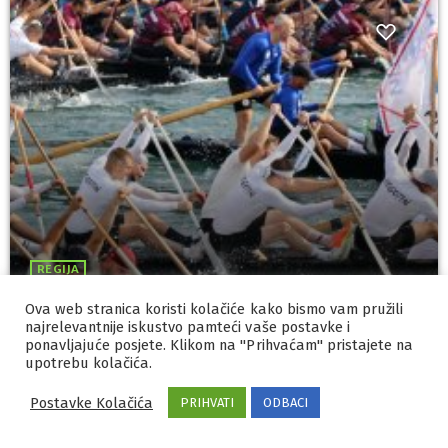
REGIJA
Gusari iz Komina i Crni Put zajedno
Ova web stranica koristi kolačiće kako bismo vam pružili
najrelevantnije iskustvo pamteći vaše postavke i
ušli u cilj 29. Maratona Lađa
ponavljajuće posjete. Klikom na "Prihvaćam" pristajete na
upotrebu kolačića.
today
10/08/2026
7
Postavke Kolačića
PRIHVATI
ODBACI