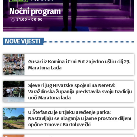
Noćni program
21:00 - 00:00
access_time
NOVE VIJESTI
Gusari iz Komina i Crni Put zajedno ušli u cilj 29.
Maratona Lađa
Sjever i jug Hrvatske spojeni na Neretvi:
Varaždinska županija predstavila svoju tradiciju
uoči Maratona lađa
U Štefancu je u tijeku uređenje parka:
Nastavljaju se ulaganja u javne prostore diljem
općine Trnovec Bartolovečki