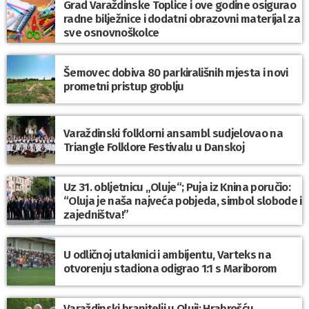
Grad Varaždinske Toplice i ove godine osigurao
radne bilježnice i dodatni obrazovni materijal za
sve osnovnoškolce
Šemovec dobiva 80 parkirališnih mjesta i novi
prometni pristup groblju
Varaždinski folklorni ansambl sudjelovao na
Triangle Folklore Festivalu u Danskoj
Uz 31. obljetnicu „Oluje“; Puja iz Knina poručio:
“Oluja je naša najveća pobjeda, simbol slobode i
zajedništva!”
U odličnoj utakmici i ambijentu, Varteks na
otvorenju stadiona odigrao 1:1 s Mariborom
Varaždinski branitelji u Oluji: Hrabrošću,