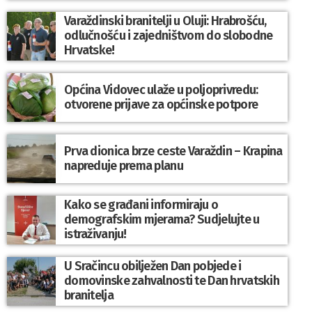
Varaždinski branitelji u Oluji: Hrabrošću,
odlučnošću i zajedništvom do slobodne
Hrvatske!
Općina Vidovec ulaže u poljoprivredu:
otvorene prijave za općinske potpore
Prva dionica brze ceste Varaždin – Krapina
napreduje prema planu
Kako se građani informiraju o
demografskim mjerama? Sudjelujte u
istraživanju!
U Sračincu obilježen Dan pobjede i
domovinske zahvalnosti te Dan hrvatskih
branitelja