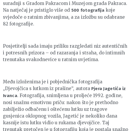
suradnji s Gradom Pakracom i Muzejom grada Pakraca.
Na natječaj je pristiglo više od
koje
500 fotografija
svjedoče o ratnim zbivanjima, a za izložbu su odabrane
82 fotografije.
Posjetitelji sada imaju priliku razgledati niz autentičnih
i potresnih prizora – od razaranja i straha, do intimnih
trenutaka svakodnevice u ratnim uvjetima.
Među izloženima je i pobjednička fotografija
„Djevojčica s lutkom iz prašine“, autora
Pjera Jagetića iz
. Fotografija, snimljena u proljeće 1992. godine,
Ivanca
nosi snažnu emotivnu priču: nakon što je prethodno
zabilježio odbačenu i oštećenu lutku uz tragove
gusjenica oklopnog vozila, Jagetić je nekoliko dana
kasnije istu lutku vidio u rukama djevojčice. Taj
trenutak pretočen je u fotografiju koja je postala snažno