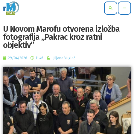
search
menu
U Novom Marofu otvorena izložba
fotografija „Pakrac kroz ratni
objektiv”
29/04/2026
11:46
Ljiljana Vuglač