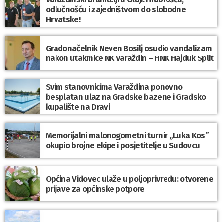
odlučnošću i zajedništvom do slobodne
Hrvatske!
Gradonačelnik Neven Bosilj osudio vandalizam
nakon utakmice NK Varaždin – HNK Hajduk Split
Svim stanovnicima Varaždina ponovno
besplatan ulaz na Gradske bazene i Gradsko
kupalište na Dravi
Memorijalni malonogometni turnir „Luka Kos”
okupio brojne ekipe i posjetitelje u Sudovcu
Općina Vidovec ulaže u poljoprivredu: otvorene
prijave za općinske potpore