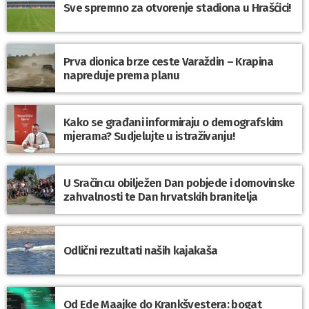
Sve spremno za otvorenje stadiona u Hrašćici!
Prva dionica brze ceste Varaždin – Krapina
napreduje prema planu
Kako se građani informiraju o demografskim
mjerama? Sudjelujte u istraživanju!
U Sračincu obilježen Dan pobjede i domovinske
zahvalnosti te Dan hrvatskih branitelja
Odlični rezultati naših kajakaša
Od Ede Maajke do Krankšvestera: bogat