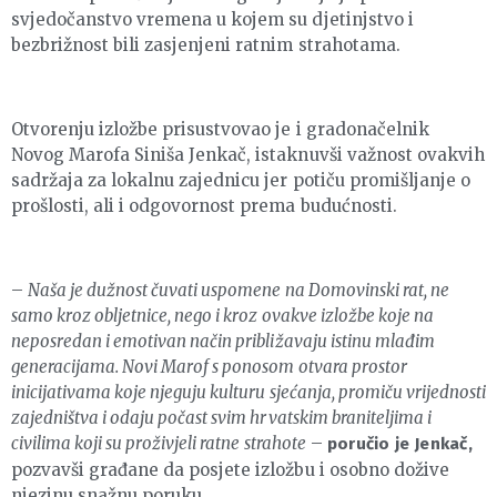
svjedočanstvo vremena u kojem su djetinjstvo i
bezbrižnost bili zasjenjeni ratnim strahotama.
Otvorenju izložbe prisustvovao je i gradonačelnik
Novog Marofa Siniša Jenkač, istaknuvši važnost ovakvih
sadržaja za lokalnu zajednicu jer potiču promišljanje o
prošlosti, ali i odgovornost prema budućnosti.
–
Naša je dužnost čuvati uspomene na Domovinski rat, ne
samo kroz obljetnice, nego i kroz ovakve izložbe koje na
neposredan i emotivan način približavaju istinu mlađim
generacijama. Novi Marof s ponosom otvara prostor
inicijativama koje njeguju kulturu sjećanja, promiču vrijednosti
zajedništva i odaju počast svim hrvatskim braniteljima i
civilima koji su proživjeli ratne strahote
–
poručio je Jenkač,
pozvavši građane da posjete izložbu i osobno dožive
njezinu snažnu poruku.