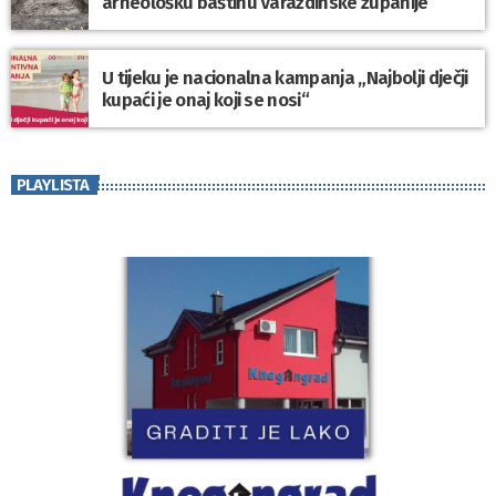
arheološku baštinu Varaždinske županije
U tijeku je nacionalna kampanja „Najbolji dječji
kupaći je onaj koji se nosi“
PLAYLISTA