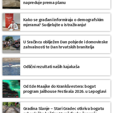
napreduje prema planu
Kako se građani informiraju o demografskim
mjerama? Sudjelujte u istraživanju!
U Sračincu obilježen Dan pobjede i domovinske
zahvalnosti te Dan hrvatskih branitelja
Odlični rezultati naših kajakaša
Od Ede Maajke do Krankšvestera: bogat
program Jailhouse Festivala 2026. u Lepoglavi
Gradina Slanje – Stari Gradec otkriva bogatu