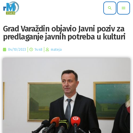
search
menu
Grad Varaždin objavio Javni poziv za
predlaganje javnih potreba u kulturi
04/10/2023
14:48
mateja