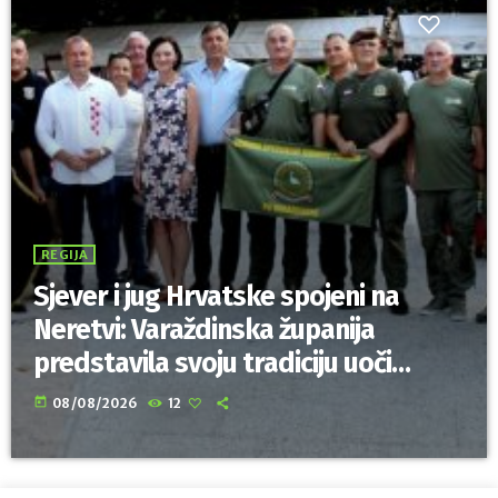
REGIJA
Sjever i jug Hrvatske spojeni na
Neretvi: Varaždinska županija
predstavila svoju tradiciju uoči
Maratona lađa
today
08/08/2026
12