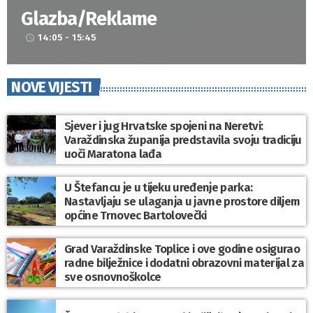
Glazba/Reklame
14:05 - 15:45
access_time
NOVE VIJESTI
Sjever i jug Hrvatske spojeni na Neretvi:
Varaždinska županija predstavila svoju tradiciju
uoči Maratona lađa
U Štefancu je u tijeku uređenje parka:
Nastavljaju se ulaganja u javne prostore diljem
općine Trnovec Bartolovečki
Grad Varaždinske Toplice i ove godine osigurao
radne bilježnice i dodatni obrazovni materijal za
sve osnovnoškolce