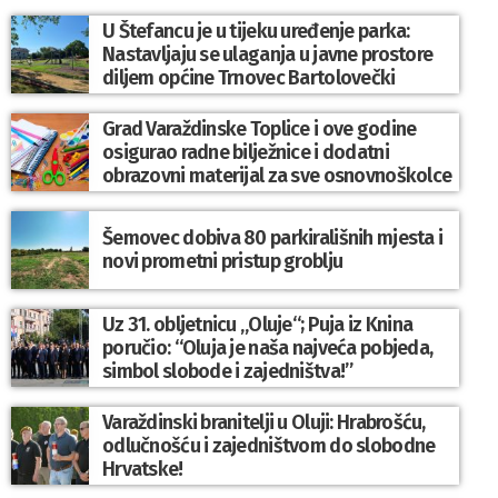
U Štefancu je u tijeku uređenje parka:
Nastavljaju se ulaganja u javne prostore
diljem općine Trnovec Bartolovečki
Grad Varaždinske Toplice i ove godine
osigurao radne bilježnice i dodatni
obrazovni materijal za sve osnovnoškolce
Šemovec dobiva 80 parkirališnih mjesta i
novi prometni pristup groblju
Uz 31. obljetnicu „Oluje“; Puja iz Knina
poručio: “Oluja je naša najveća pobjeda,
simbol slobode i zajedništva!”
Varaždinski branitelji u Oluji: Hrabrošću,
odlučnošću i zajedništvom do slobodne
Hrvatske!