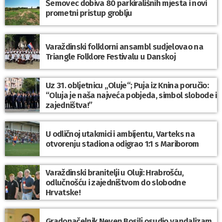
Šemovec dobiva 80 parkirališnih mjesta i novi
prometni pristup groblju
Varaždinski folklorni ansambl sudjelovao na
Triangle Folklore Festivalu u Danskoj
Uz 31. obljetnicu „Oluje“; Puja iz Knina poručio:
“Oluja je naša najveća pobjeda, simbol slobode i
zajedništva!”
U odličnoj utakmici i ambijentu, Varteks na
otvorenju stadiona odigrao 1:1 s Mariborom
Varaždinski branitelji u Oluji: Hrabrošću,
odlučnošću i zajedništvom do slobodne
Hrvatske!
Gradonačelnik Neven Bosilj osudio vandalizam