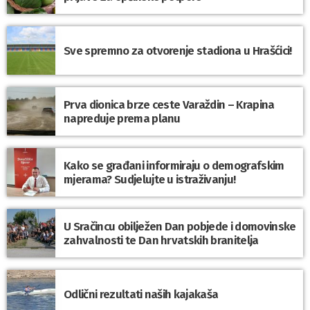
Sve spremno za otvorenje stadiona u Hrašćici!
Prva dionica brze ceste Varaždin – Krapina
napreduje prema planu
Kako se građani informiraju o demografskim
mjerama? Sudjelujte u istraživanju!
U Sračincu obilježen Dan pobjede i domovinske
zahvalnosti te Dan hrvatskih branitelja
Odlični rezultati naših kajakaša