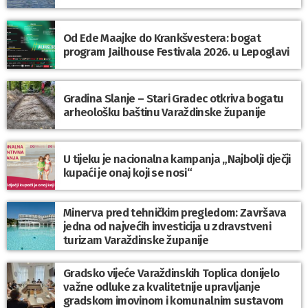
Od Ede Maajke do Krankšvestera: bogat
program Jailhouse Festivala 2026. u Lepoglavi
Gradina Slanje – Stari Gradec otkriva bogatu
arheološku baštinu Varaždinske županije
U tijeku je nacionalna kampanja „Najbolji dječji
kupaći je onaj koji se nosi“
Minerva pred tehničkim pregledom: Završava
jedna od najvećih investicija u zdravstveni
turizam Varaždinske županije
Gradsko vijeće Varaždinskih Toplica donijelo
važne odluke za kvalitetnije upravljanje
gradskom imovinom i komunalnim sustavom