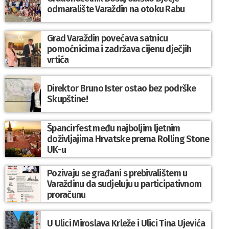
odmaralište Varaždin na otoku Rabu
Grad Varaždin povećava satnicu
pomoćnicima i zadržava cijenu dječjih
vrtića
Direktor Bruno Ister ostao bez podrške
Skupštine!
Špancirfest među najboljim ljetnim
doživljajima Hrvatske prema Rolling Stone
UK-u
Pozivaju se građani s prebivalištem u
Varaždinu da sudjeluju u participativnom
proračunu
U Ulici Miroslava Krleže i Ulici Tina Ujevića