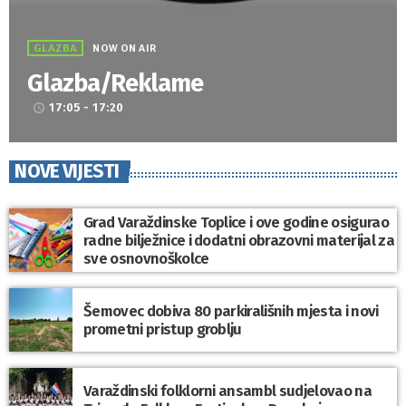
GLAZBA
NOW ON AIR
Glazba/Reklame
17:05 - 17:20
access_time
NOVE VIJESTI
Grad Varaždinske Toplice i ove godine osigurao
radne bilježnice i dodatni obrazovni materijal za
sve osnovnoškolce
Šemovec dobiva 80 parkirališnih mjesta i novi
prometni pristup groblju
Varaždinski folklorni ansambl sudjelovao na