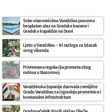
Svim stanovnicima Varaždina ponovno
besplatan ulaz na Gradske bazene i
Gradsko kupalište na Dravi
Ljeto u Varaždinu – tri razloga za izlazak
ovog vikenda
Privremena regulacija prometa zbog
radova u Nazorovoj
Varaždinska županija darovala zemljište
Gradu Varaždinu za izgradnju prometnice i
komunalne infrastrukture
Gradonačelnik Bosilj obišao Dječje