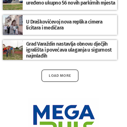
uređeno ukupno 56 novih parkirnih mjesta
U Draškovićevoj nova replika cimera
licitara i medičara
Grad Varaždin nastavlja obnovu dječjih
igrališta i povećava ulaganja u sigurnost
najmlađih
LOAD MORE