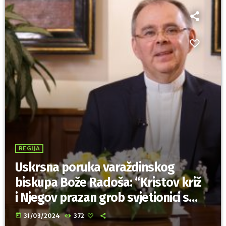
REGIJA
Uskrsna poruka varaždinskog
biskupa Bože Radoša: “Kristov križ
i Njegov prazan grob svjetionici su
naše vjere!”
today
31/03/2024
372