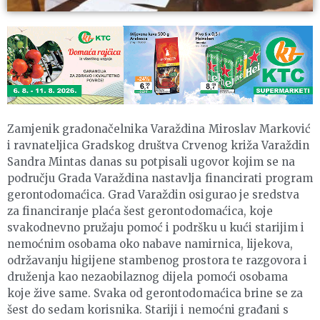
Zamjenik gradonačelnika Varaždina Miroslav Marković
i ravnateljica Gradskog društva Crvenog križa Varaždin
Sandra Mintas danas su potpisali ugovor kojim se na
području Grada Varaždina nastavlja financirati program
gerontodomaćica. Grad Varaždin osigurao je sredstva
za financiranje plaća šest gerontodomaćica, koje
svakodnevno pružaju pomoć i podršku u kući starijim i
nemoćnim osobama oko nabave namirnica, lijekova,
održavanju higijene stambenog prostora te razgovora i
druženja kao nezaobilaznog dijela pomoći osobama
koje žive same. Svaka od gerontodomaćica brine se za
šest do sedam korisnika. Stariji i nemoćni građani s