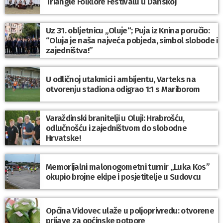
Triangle Folklore Festivalu u Danskoj
Uz 31. obljetnicu „Oluje“; Puja iz Knina poručio:
“Oluja je naša najveća pobjeda, simbol slobode i
zajedništva!”
U odličnoj utakmici i ambijentu, Varteks na
otvorenju stadiona odigrao 1:1 s Mariborom
Varaždinski branitelji u Oluji: Hrabrošću,
odlučnošću i zajedništvom do slobodne
Hrvatske!
Memorijalni malonogometni turnir „Luka Kos”
okupio brojne ekipe i posjetitelje u Sudovcu
Općina Vidovec ulaže u poljoprivredu: otvorene
prijave za općinske potpore