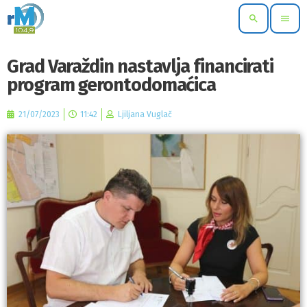
search
menu
Grad Varaždin nastavlja financirati
program gerontodomaćica
21/07/2023
11:42
Ljiljana Vuglač