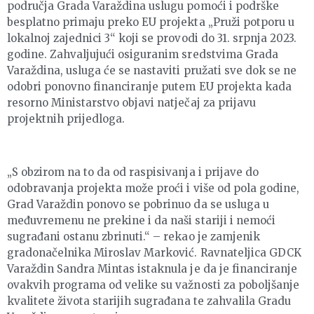
područja Grada Varaždina uslugu pomoći i podrške
besplatno primaju preko EU projekta „Pruži potporu u
lokalnoj zajednici 3“ koji se provodi do 31. srpnja 2023.
godine. Zahvaljujući osiguranim sredstvima Grada
Varaždina, usluga će se nastaviti pružati sve dok se ne
odobri ponovno financiranje putem EU projekta kada
resorno Ministarstvo objavi natječaj za prijavu
projektnih prijedloga.
„S obzirom na to da od raspisivanja i prijave do
odobravanja projekta može proći i više od pola godine,
Grad Varaždin ponovo se pobrinuo da se usluga u
međuvremenu ne prekine i da naši stariji i nemoći
sugrađani ostanu zbrinuti.“ – rekao je zamjenik
gradonačelnika Miroslav Marković. Ravnateljica GDCK
Varaždin Sandra Mintas istaknula je da je financiranje
ovakvih programa od velike su važnosti za poboljšanje
kvalitete života starijih sugrađana te zahvalila Gradu