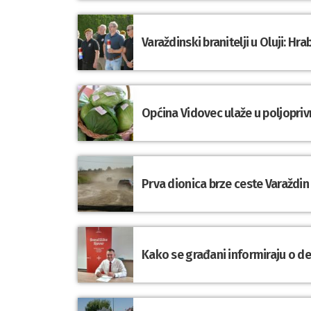
Varaždinski branitelji u Oluji: 
Općina Vidovec ulaže u poljopriv
Prva dionica brze ceste Varaždin
Kako se građani informiraju o d