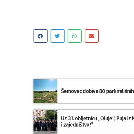
Šemovec dobiva 80 parkirališnih 
Uz 31. obljetnicu „Oluje“; Puja i
i zajedništva!”