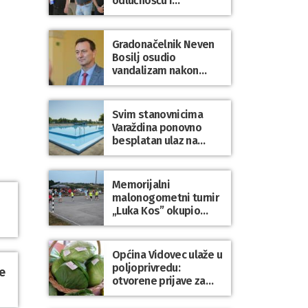
odlučnošću i
zajedništvom do
slobodne Hrvatske!
Gradonačelnik Neven
Bosilj osudio
vandalizam nakon
utakmice NK Varaždin
– HNK Hajduk Split
Svim stanovnicima
Varaždina ponovno
besplatan ulaz na
Gradske bazene i
Gradsko kupalište na
Dravi
Memorijalni
malonogometni turnir
„Luka Kos” okupio
brojne ekipe i
posjetitelje u Sudovcu
Općina Vidovec ulaže u
poljoprivredu:
e
otvorene prijave za
općinske potpore