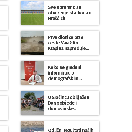
Sve spremno za
otvorenje stadiona u
Hrašćici!
Prva dionica brze
ceste Varaždin –
Krapina napreduje
prema planu
Kako se građani
informiraju o
demografskim
mjerama? Sudjelujte u
istraživanju!
U Sračincu obilježen
Dan pobjede i
domovinske
zahvalnosti te Dan
hrvatskih branitelja
Odlični rezultati naših