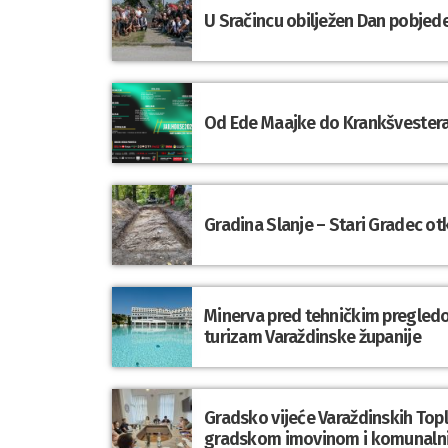
U Sračincu obilježen Dan pobjede
Od Ede Maajke do Krankšvestera:
Gradina Slanje – Stari Gradec o
Minerva pred tehničkim pregledom
turizam Varaždinske županije
Gradsko vijeće Varaždinskih Topli
gradskom imovinom i komunaln