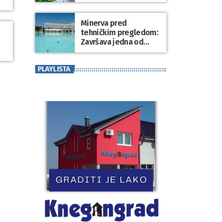
Minerva pred
tehničkim pregledom:
Završava jedna od
najvećih investicija u
zdravstveni turizam
PLAYLISTA
Varaždinske županije