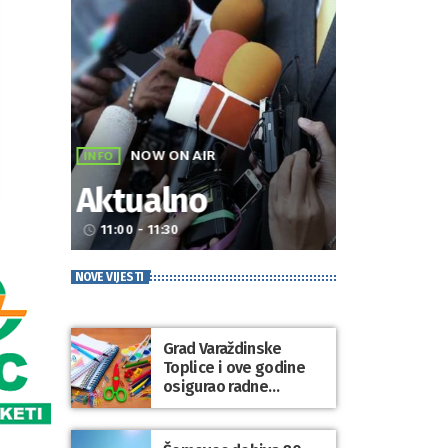
NOW ON AIR
INFO
Aktualno
11:00 - 11:30
access_time
NOVE VIJESTI
Grad Varaždinske
Toplice i ove godine
osigurao radne
bilježnice i dodatni
obrazovni materijal za
sve osnovnoškolce