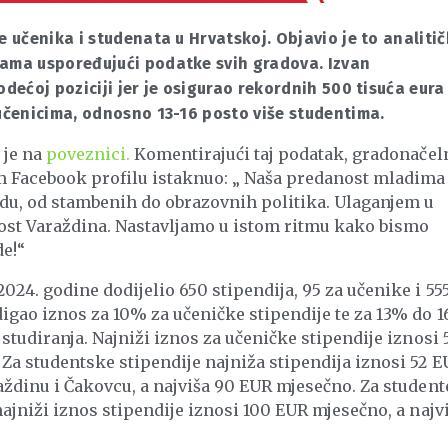
e učenika i studenata u Hrvatskoj. Objavio je to analitič
cama uspoređujući podatke svih gradova. Izvan
odećoj poziciji jer je osigurao rekordnih 500 tisuća eura
 učenicima, odnosno 13-16 posto više studentima.
 je na
poveznici.
Komentirajući taj podatak, gradonačel
em Facebook profilu istaknuo: „ Naša predanost mladima
adu, od stambenih do obrazovnih politika. Ulaganjem u
nost Varaždina. Nastavljamo u istom ritmu kako bismo
de!“
024. godine dodijelio 650 stipendija, 95 za učenike i 55
digao iznos za 10% za učeničke stipendije te za 13% do 
studiranja. Najniži iznos za učeničke stipendije iznosi 
Za studentske stipendije najniža stipendija iznosi 52 
aždinu i Čakovcu, a najviša 90 EUR mjesečno. Za student
ajniži iznos stipendije iznosi 100 EUR mjesečno, a najvi