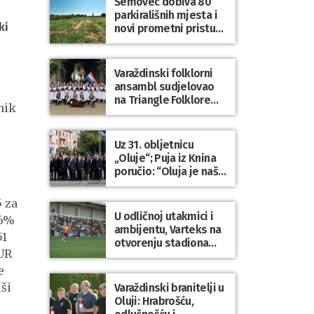
Šemovec dobiva 80
parkirališnih mjesta i
ki
novi prometni pristup
groblju
Varaždinski folklorni
ansambl sudjelovao
na Triangle Folklore
nik
Festivalu u Danskoj
Uz 31. obljetnicu
„Oluje“; Puja iz Knina
poručio: “Oluja je naša
najveća pobjeda,
simbol slobode i
5 za
zajedništva!”
U odličnoj utakmici i
16%
ambijentu, Varteks na
51
otvorenju stadiona
EUR
odigrao 1:1 s
Mariborom
e
ši
Varaždinski branitelji u
Oluji: Hrabrošću,