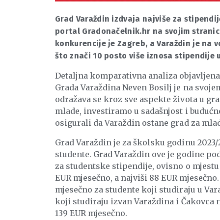
Grad Varaždin izdvaja najviše za stipendij
portal Gradonačelnik.hr na svojim strani
konkurencije je Zagreb, a Varaždin je na v
što znači 10 posto više iznosa stipendije
Detaljna komparativna analiza objavljena
Grada Varaždina Neven Bosilj je na svoj
odražava se kroz sve aspekte života u gr
mlade, investiramo u sadašnjost i buduć
osigurali da Varaždin ostane grad za mla
Grad Varaždin je za školsku godinu 2023/2
studente. Grad Varaždin ove je godine po
za studentske stipendije, ovisno o mjestu 
EUR mjesečno, a najviši 88 EUR mjesečno. 
mjesečno za studente koji studiraju u Var
koji studiraju izvan Varaždina i Čakovca n
139 EUR mjesečno.