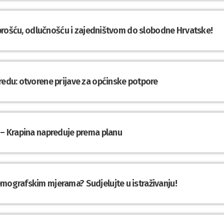
Hrabrošću, odlučnošću i zajedništvom do slobodne Hrvatske!
redu: otvorene prijave za općinske potpore
 – Krapina napreduje prema planu
emografskim mjerama? Sudjelujte u istraživanju!