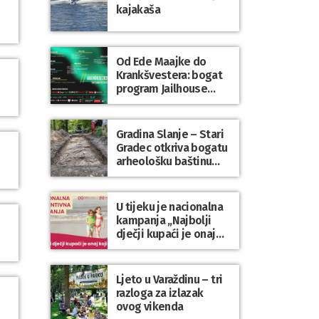
kajakaša
Od Ede Maajke do
Krankšvestera: bogat
program Jailhouse
Festivala 2026. u
Lepoglavi
Gradina Slanje – Stari
Gradec otkriva bogatu
arheološku baštinu
Varaždinske županije
U tijeku je nacionalna
kampanja „Najbolji
dječji kupaći je onaj
koji se nosi“
Ljeto u Varaždinu – tri
razloga za izlazak
ovog vikenda