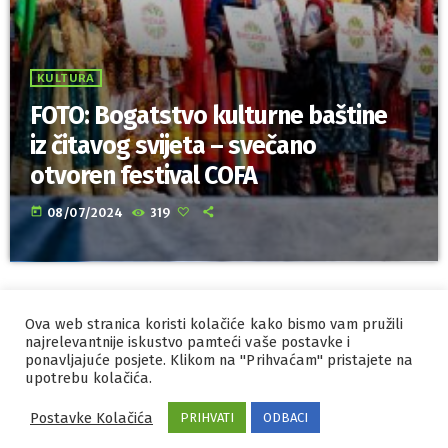
KULTURA
FOTO: Bogatstvo kulturne baštine
iz čitavog svijeta – svečano
otvoren festival COFA
today
08/07/2024
319
Ova web stranica koristi kolačiće kako bismo vam pružili
IZRADA I HOSTING
ORBIS
najrelevantnije iskustvo pamteći vaše postavke i
ponavljajuće posjete. Klikom na "Prihvaćam" pristajete na
MARKETING
PRAVILA PRIVATNOSTI
upotrebu kolačića.
Postavke Kolačića
PRIHVATI
ODBACI