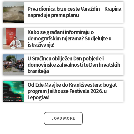
Prva dionica brze ceste Varaždin – Krapina
napreduje prema planu
Kako se građani informiraju o
demografskim mjerama? Sudjelujte u
istraživanju!
U Sračincu obilježen Dan pobjede i
domovinske zahvalnosti te Dan hrvatskih
branitelja
Od Ede Maajke do Krankšvestera: bogat
program Jailhouse Festivala 2026. u
Lepoglavi
LOAD MORE