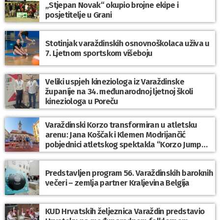
„Stjepan Novak“ okupio brojne ekipe i
posjetitelje u Grani
Stotinjak varaždinskih osnovnoškolaca uživa u
7. Ljetnom sportskom višeboju
Veliki uspjeh kineziologa iz Varaždinske
županije na 34. međunarodnoj ljetnoj školi
kineziologa u Poreču
Varaždinski Korzo transformiran u atletsku
arenu: Jana Koščak i Klemen Modrijančić
pobjednici atletskog spektakla “Korzo Jump
2026”
Predstavljen program 56. Varaždinskih baroknih
večeri – zemlja partner Kraljevina Belgija
KUD Hrvatskih željeznica Varaždin predstavio