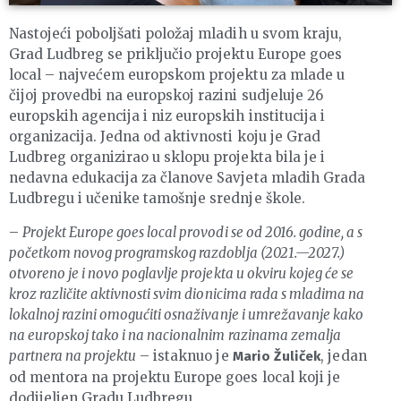
Nastojeći poboljšati položaj mladih u svom kraju,
Grad Ludbreg se priključio projektu Europe goes
local – najvećem europskom projektu za mlade u
čijoj provedbi na europskoj razini sudjeluje 26
europskih agencija i niz europskih institucija i
organizacija. Jedna od aktivnosti koju je Grad
Ludbreg organizirao u sklopu projekta bila je i
nedavna edukacija za članove Savjeta mladih Grada
Ludbregu i učenike tamošnje srednje škole.
–
Projekt Europe goes local provodi se od 2016. godine, a s
početkom novog programskog razdoblja (2021.—2027.)
otvoreno je i novo poglavlje projekta u okviru kojeg će se
kroz različite aktivnosti svim dionicima rada s mladima na
lokalnoj razini omogućiti osnaživanje i umrežavanje kako
na europskoj tako i na nacionalnim razinama zemalja
partnera na projektu
– istaknuo je
, jedan
Mario Žuliček
od mentora na projektu Europe goes local koji je
dodijeljen Gradu Ludbregu.