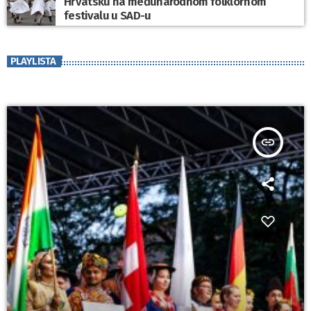
Hrvatsku na međunarodnom folklornom
festivalu u SAD-u
PLAYLISTA
insert_link