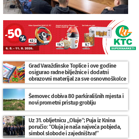
Grad Varaždinske Toplice i ove godine
osigurao radne bilježnice i dodatni
obrazovni materijal za sve osnovnoškolce
Šemovec dobiva 80 parkirališnih mjesta i
novi prometni pristup groblju
Uz 31. obljetnicu „Oluje“; Puja iz Knina
poručio: “Oluja je naša najveća pobjeda,
simbol slobode i zajedništva!”