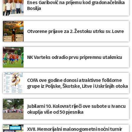
Enes Garibović na prijemu kod gradonačelnika
Bosilja
Otvorene prijave za 2. Žestoku utrku sv. Lovre
NK Varteks odradio prvu pripremnu utakmicu
COFA ove godine donosi atraktivne folklorne
grupe iz Poljske, Škotske, Litve i Uskršnjih otoka
Jubilarni 10. Kolovrat riječi ove subote u Ivancu
okuplja više od 50 pjesnika
XVII. Memorijalni malonogometni noćni turnir