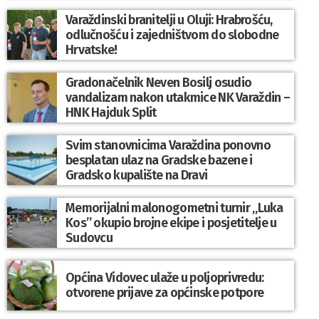
Varaždinski branitelji u Oluji: Hrabrošću,
odlučnošću i zajedništvom do slobodne
Hrvatske!
Gradonačelnik Neven Bosilj osudio
vandalizam nakon utakmice NK Varaždin –
HNK Hajduk Split
Svim stanovnicima Varaždina ponovno
besplatan ulaz na Gradske bazene i
Gradsko kupalište na Dravi
Memorijalni malonogometni turnir „Luka
Kos” okupio brojne ekipe i posjetitelje u
Sudovcu
Općina Vidovec ulaže u poljoprivredu:
otvorene prijave za općinske potpore