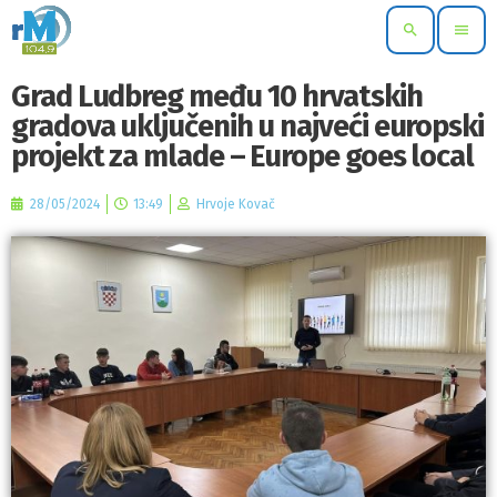
search
menu
Grad Ludbreg među 10 hrvatskih
gradova uključenih u najveći europski
projekt za mlade – Europe goes local
28/05/2024
13:49
Hrvoje Kovač