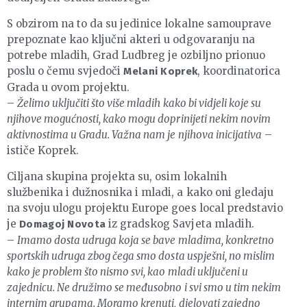
S obzirom na to da su jedinice lokalne samouprave
prepoznate kao ključni akteri u odgovaranju na
potrebe mladih, Grad Ludbreg je ozbiljno prionuo
poslu o čemu svjedoči
, koordinatorica
Melani Koprek
Grada u ovom projektu.
–
Želimo uključiti što više mladih kako bi vidjeli koje su
njihove mogućnosti, kako mogu doprinijeti nekim novim
aktivnostima u Gradu. Važna nam je njihova inicijativa
–
ističe Koprek.
Ciljana skupina projekta su, osim lokalnih
službenika i dužnosnika i mladi, a kako oni gledaju
na svoju ulogu projektu Europe goes local predstavio
je
iz gradskog Savjeta mladih.
Domagoj Novota
–
Imamo dosta udruga koja se bave mladima, konkretno
sportskih udruga zbog čega smo dosta uspješni, no mislim
kako je problem što nismo svi, kao mladi uključeni u
zajednicu. Ne družimo se međusobno i svi smo u tim nekim
internim grupama. Moramo krenuti, djelovati zajedno