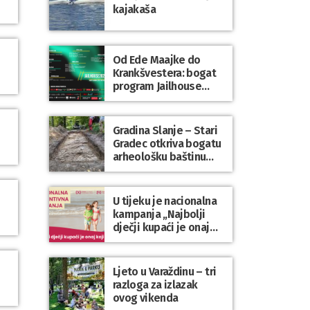
kajakaša
Od Ede Maajke do
Krankšvestera: bogat
program Jailhouse
Festivala 2026. u
Lepoglavi
Gradina Slanje – Stari
Gradec otkriva bogatu
arheološku baštinu
Varaždinske županije
U tijeku je nacionalna
kampanja „Najbolji
dječji kupaći je onaj
koji se nosi“
Ljeto u Varaždinu – tri
razloga za izlazak
ovog vikenda