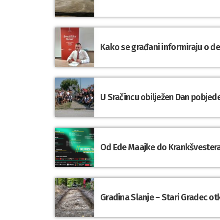
Kako se građani informiraju o d
U Sračincu obilježen Dan pobjede
Od Ede Maajke do Krankšvestera:
Gradina Slanje – Stari Gradec o