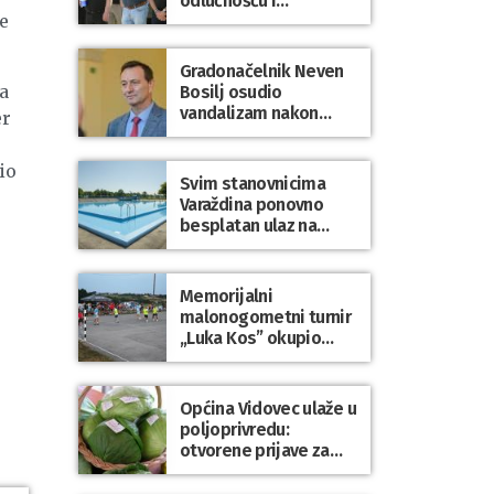
odlučnošću i
e
zajedništvom do
slobodne Hrvatske!
Gradonačelnik Neven
a
Bosilj osudio
vandalizam nakon
er
utakmice NK Varaždin
– HNK Hajduk Split
io
Svim stanovnicima
Varaždina ponovno
besplatan ulaz na
Gradske bazene i
Gradsko kupalište na
Dravi
Memorijalni
malonogometni turnir
„Luka Kos” okupio
brojne ekipe i
posjetitelje u Sudovcu
Općina Vidovec ulaže u
poljoprivredu:
otvorene prijave za
općinske potpore