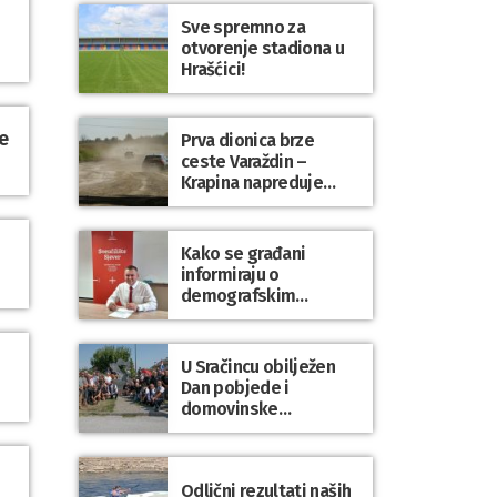
Sve spremno za
otvorenje stadiona u
Hrašćici!
e
Prva dionica brze
ceste Varaždin –
Krapina napreduje
prema planu
Kako se građani
informiraju o
demografskim
mjerama? Sudjelujte u
istraživanju!
U Sračincu obilježen
Dan pobjede i
domovinske
zahvalnosti te Dan
hrvatskih branitelja
Odlični rezultati naših