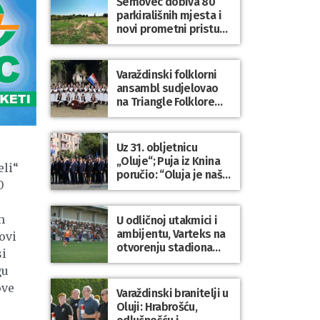
Šemovec dobiva 80
parkirališnih mjesta i
novi prometni pristup
groblju
Varaždinski folklorni
ansambl sudjelovao
na Triangle Folklore
Festivalu u Danskoj
Uz 31. obljetnicu
„Oluje“; Puja iz Knina
eli“
poručio: “Oluja je naša
0
najveća pobjeda,
simbol slobode i
zajedništva!”
m
U odličnoj utakmici i
ambijentu, Varteks na
ovi
otvorenju stadiona
si
odigrao 1:1 s
gu
Mariborom
ove
Varaždinski branitelji u
Oluji: Hrabrošću,