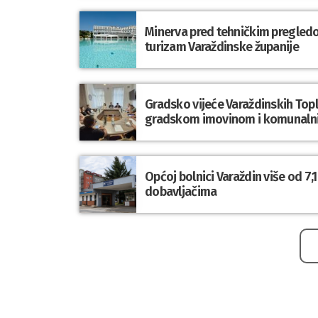
Minerva pred tehničkim pregledom
turizam Varaždinske županije
Gradsko vijeće Varaždinskih Topli
gradskom imovinom i komunaln
Općoj bolnici Varaždin više od 7
dobavljačima