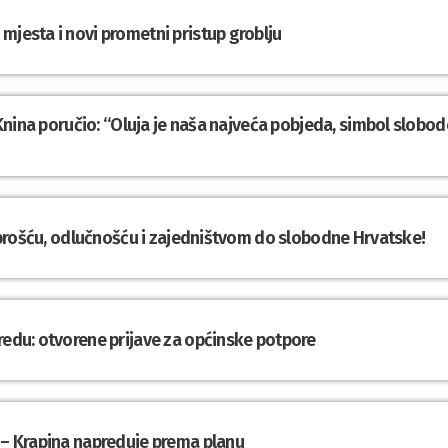
mjesta i novi prometni pristup groblju
z Knina poručio: “Oluja je naša najveća pobjeda, simbol slobod
Hrabrošću, odlučnošću i zajedništvom do slobodne Hrvatske!
redu: otvorene prijave za općinske potpore
 – Krapina napreduje prema planu