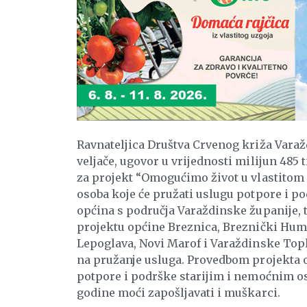
Ravnateljica Društva Crvenog križa Varažd
veljače, ugovor u vrijednosti milijun 485
za projekt “Omogućimo život u vlastitom
osoba koje će pružati uslugu potpore i pod
općina s područja Varaždinske županije,
projektu općine Breznica, Breznički Hum,
Lepoglava, Novi Marof i Varaždinske Topli
na pružanje usluga. Provedbom projekta o
potpore i podrške starijim i nemoćnim oso
godine moći zapošljavati i muškarci.