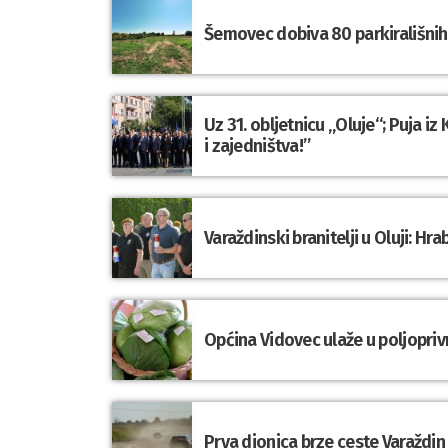
Šemovec dobiva 80 parkirališnih 
Uz 31. obljetnicu „Oluje“; Puja i
i zajedništva!”
Varaždinski branitelji u Oluji: 
Općina Vidovec ulaže u poljopriv
Prva dionica brze ceste Varaždin