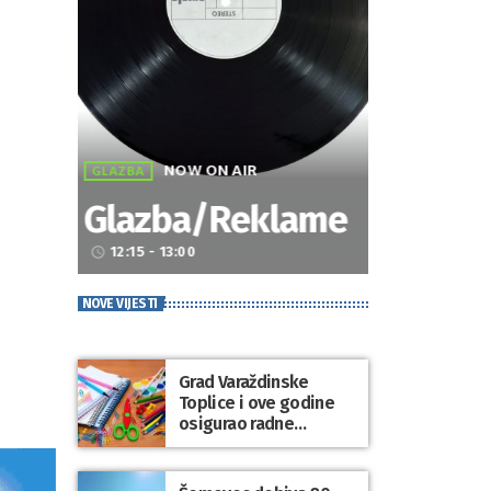
NOW ON AIR
GLAZBA
Glazba/Reklame
12:15 - 13:00
access_time
NOVE VIJESTI
Grad Varaždinske
Toplice i ove godine
osigurao radne
bilježnice i dodatni
obrazovni materijal za
sve osnovnoškolce