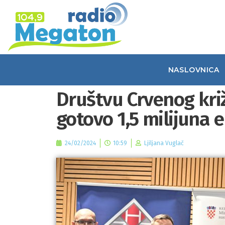
NASLOVNICA
Društvu Crvenog kri
gotovo 1,5 milijuna e
24/02/2024
10:59
Ljiljana Vuglač