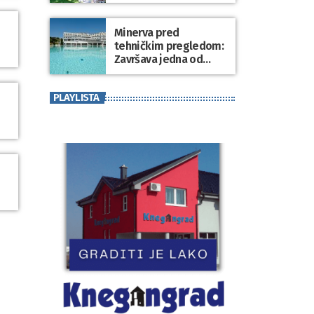
Minerva pred
tehničkim pregledom:
Završava jedna od
najvećih investicija u
zdravstveni turizam
PLAYLISTA
Varaždinske županije