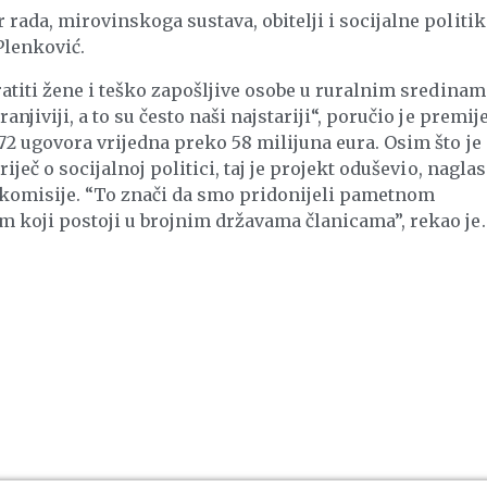
rada, mirovinskoga sustava, obitelji i socijalne politik
Plenković.
ratiti žene i teško zapošljive osobe u ruralnim sredinam
njiviji, a to su često naši najstariji“, poručio je premij
72 ugovora vrijedna preko 58 milijuna eura. Osim što je
iječ o socijalnoj politici, taj je projekt oduševio, naglas
 komisije. “To znači da smo pridonijeli pametnom
m koji postoji u brojnim državama članicama”, rekao je.