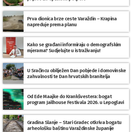
Prva dionica brze ceste Varaždin – Krapina
napreduje prema planu
Kako se građani informiraju o demografskim
mjerama? Sudjelujte u istraživanju!
U Sračincu obilježen Dan pobjede i domovinske
zahvalnosti te Dan hrvatskih branitelja
Od Ede Maajke do Krankšvestera: bogat
program Jailhouse Festivala 2026. u Lepoglavi
Gradina Slanje – Stari Gradec otkriva bogatu
arheološku baštinu Varaždinske županije