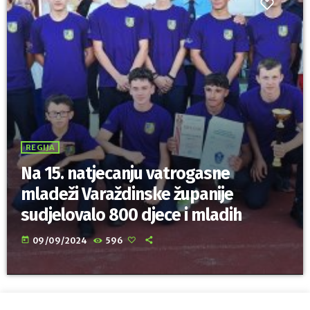
REGIJA
Na 15. natjecanju vatrogasne
mladeži Varaždinske županije
sudjelovalo 800 djece i mladih
today
09/09/2024
596