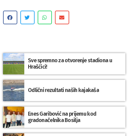
Sve spremno za otvorenje stadiona u
Hrašćici!
Odlični rezultati naših kajakaša
Enes Garibović na prijemu kod
gradonačelnika Bosilja