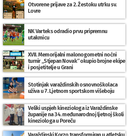
Otvorene prijave za 2. Žestoku utrku sv.
Lovre
NK Varteks odradio prvu pripremnu
utakmicu
XVII. Memorijalni malonogometni noćni
turnir „Stjepan Novak“ okupio brojne ekipe
i posjetitelje u Grani
Stotinjak varaždinskih osnovnoškolaca
uživa u 7. Ljetnom sportskom višeboju
Veliki uspjeh kineziologa iz Varaždinske
županije na 34. međunarodnoj ljetnoj školi
kineziologa u Poreču
Varaždinski Korzo transformiran u atletsku