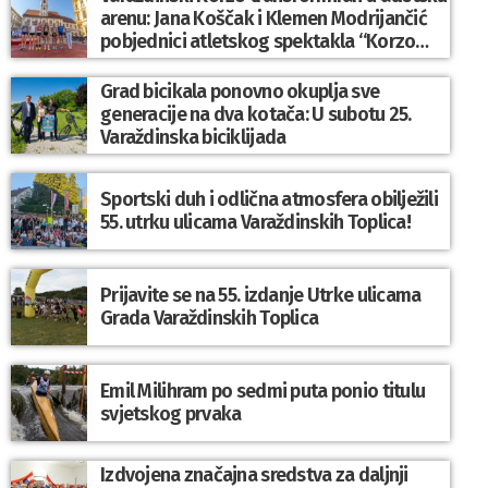
arenu: Jana Koščak i Klemen Modrijančić
pobjednici atletskog spektakla “Korzo
Jump 2026”
Grad bicikala ponovno okuplja sve
generacije na dva kotača: U subotu 25.
Varaždinska biciklijada
Sportski duh i odlična atmosfera obilježili
55. utrku ulicama Varaždinskih Toplica!
Prijavite se na 55. izdanje Utrke ulicama
Grada Varaždinskih Toplica
Emil Milihram po sedmi puta ponio titulu
svjetskog prvaka
Izdvojena značajna sredstva za daljnji