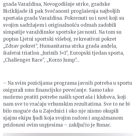
grada Varaždina, Novogodišnje utrke, gradske
Biciklijade ili pak Svečanosti proglašenja najboljih
sportaša grada Varaždina. Pokrenuti su i novi koji su
svojim sadržajem i originalnošću odmah zadobili
simpatije varaždinske sportske javnosti. Na tom su
popisu Ljetni sportski višeboj, rekreativni pokret
„Zdrav pokret”, Humanitarna utrka grada anđela,
štafetni triatlon „Jurinih 3×1”, Europski tjedan sporta,
„Challenger Race”, „Korzo Jump”…
– Na svim pozicijama programa javnih potreba u sportu
osigurali smo financijsko povećanje. Samo tako
možemo pratiti potrebe naših sportaša i klubova, koji
nam sve to vraćaju vrhunskim rezultatima. Sve to ne bi
bilo moguće da u Zajednici i oko nje nismo okupili
sjajnu ekipu ljudi koja svojim radom i angažmanom
pridonosi ovim uspjesima – zaključio je Runac.