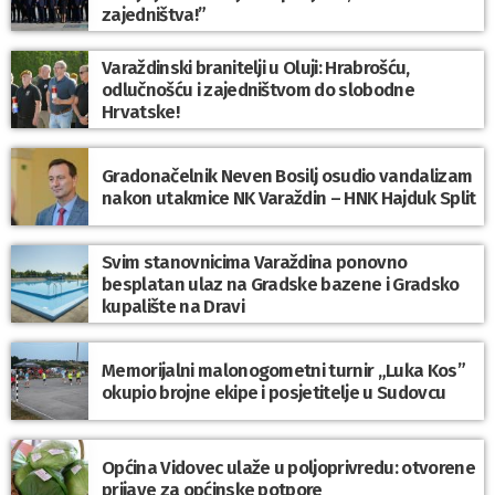
zajedništva!”
Varaždinski branitelji u Oluji: Hrabrošću,
odlučnošću i zajedništvom do slobodne
Hrvatske!
Gradonačelnik Neven Bosilj osudio vandalizam
nakon utakmice NK Varaždin – HNK Hajduk Split
Svim stanovnicima Varaždina ponovno
besplatan ulaz na Gradske bazene i Gradsko
kupalište na Dravi
Memorijalni malonogometni turnir „Luka Kos”
okupio brojne ekipe i posjetitelje u Sudovcu
Općina Vidovec ulaže u poljoprivredu: otvorene
prijave za općinske potpore