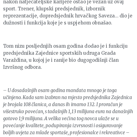
nakon natjecateljske karijere ostao je vezan uz ovaj
sport. Trener, klupski predsjednik, izbornik
reprezentacije, dopredsjednik hrvačkog Saveza… dio je
dužnosti i funkcija koje je s uspjehom obnašao.
Tom nizu posljednjih osam godina dodao je i funkciju
predsjednika Zajednice sportskih udruga Grada
Varaždina, u kojoj je i ranije bio dugogodišnji član
Izvršnog odbora.
– U dosadašnjih osam godina mandata mnogo je toga
učinjeno. Kada sam izabran na mjesto predsjednika Zajednica
je brojala 108 članica, a danas ih imamo 132. I proračun je
višestruko povećan, s tadašnjih 1,13 milijuna eura na današnjih
gotovo 1,9 milijuna. A velika većina tog novca ulaže se u
povećanje kvalitete, podupiranja izvrsnosti i osiguravanje
boljih uvjeta za mlade sportaše, profesionalce i rekreativce
–