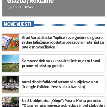
Glazba/Reklame
18:00 - 18:45
access_time
NOVE VIJESTI
Grad Varaždinske Toplice i ove godine osigurao
radne bilježnice i dodatni obrazovni materijal za
sve osnovnoškolce
Šemovec dobiva 80 parkirališnih mjesta i novi
prometni pristup groblju
Varaždinski folklorni ansambl sudjelovao na
Triangle Folklore Festivalu u Danskoj
Uz 31. obljetnicu „Oluje“; Puja iz Knina poručio:
“Oluja je naša najveća pobjeda, simbol slobode i