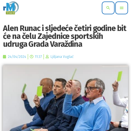
search
menu
Alen Runac i sljedeće četiri godine bit
će na čelu Zajednice sportskih
udruga Grada Varaždina
24/04/2024
11:37
Ljiljana Vuglač