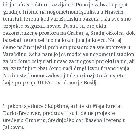
i čiju infrastrukturu razvijamo. Puno je zahvata poput
gradnje tribine na nogometnom igralištu u Hraščici,
teniskih terena kod varaždinskih bazena… Za sve smo
projekte osigurali novac. Tu su i tri projekta
rekonstrukcije prostora na Graberja, Srednjoškolca, dok
baseball teren selimo na lokaciju u Jalkovcu. Na taj
ćemo način riješiti problem prostora za sve sportove u
Varaždinu. Želja nam je još moderan nogometni stadion
za što ćemo osigurati novac za njegovo projektiranje, ali
za izgradnju trebat ćemo naći drugi izvor financiranja.
Novim stadionom zadovoljit ćemo i najstrože uvjete
koje propisuje UEFA – istaknuo je Bosilj.
Tijekom sjednice Skupštine, arhitekti Maja Kireta i
Darko Brezovec, predstavili su i idejne projekte
uređenja Graberja, Srednjoškolca i Baseball terena u
Jalkovcu.