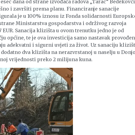
 mjesec dana od strane izvođača radova „Tarac“ Bedekovč
šno i završiti prema planu. Financiranje sanacije
igurala je u 100% iznosu iz Fonda solidarnosti Europsk
strane Ministarstva gospodarstva i održivog razvoja
7 EUR. Sanacija klizišta u ovom trenutku jedno je od
u općine, te je ova investicija samo nastavak provođen
 adekvatni i sigurni uvjeti za život. Uz sanaciju klizišt
 dodatno dva klizišta na nerazvrstanoj u naselju u Donjo
pnoj vrijednosti preko 2 milijuna kuna.