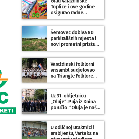
Grad Varaždinske
Bartolovečki
Toplice i ove godine
osigurao radne
bilježnice i dodatni
obrazovni materijal za
sve osnovnoškolce
Šemovec dobiva 80
parkirališnih mjesta i
novi prometni pristup
groblju
Varaždinski folklorni
ansambl sudjelovao
na Triangle Folklore
Festivalu u Danskoj
Uz 31. obljetnicu
„Oluje“; Puja iz Knina
poručio: “Oluja je naša
najveća pobjeda,
simbol slobode i
zajedništva!”
U odličnoj utakmici i
ambijentu, Varteks na