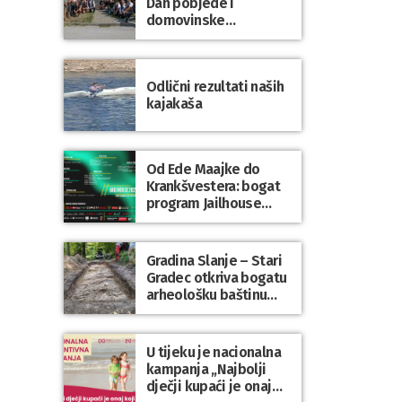
Dan pobjede i
domovinske
zahvalnosti te Dan
hrvatskih branitelja
Odlični rezultati naših
kajakaša
Od Ede Maajke do
Krankšvestera: bogat
program Jailhouse
Festivala 2026. u
Lepoglavi
Gradina Slanje – Stari
Gradec otkriva bogatu
arheološku baštinu
Varaždinske županije
U tijeku je nacionalna
kampanja „Najbolji
dječji kupaći je onaj