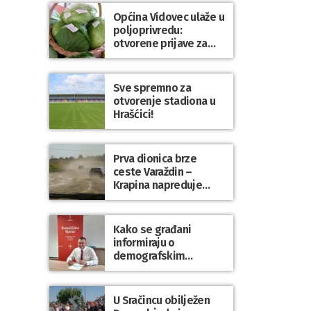
Općina Vidovec ulaže u
poljoprivredu:
otvorene prijave za
općinske potpore
Sve spremno za
otvorenje stadiona u
Hrašćici!
Prva dionica brze
ceste Varaždin –
Krapina napreduje
prema planu
Kako se građani
informiraju o
demografskim
mjerama? Sudjelujte u
istraživanju!
U Sračincu obilježen