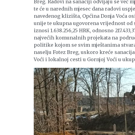
Breg. Radovi na sanaciji odvijaju se već
te će u narednih mjesec dana radovi uspje
navedenog klizišta, Općina Donja Voća os
unije te ukupna ugovorena vrijednost od 
iznosi 1.638.256,25 HRK, odnosno 217.433,3
najvećih komunalnih projekata na područj
politike kojom se svim mještanima stvaraju
naselju Fotez Breg, uskoro kreće sanacija
Voći i lokalnoj cesti u Gornjoj Voći u uku