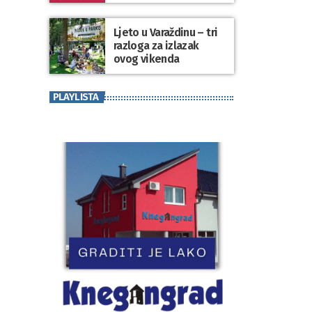
koji se nosi“
Ljeto u Varaždinu – tri
razloga za izlazak
ovog vikenda
PLAYLISTA