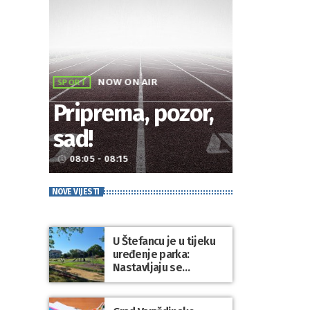
NOW ON AIR
SPORT
Priprema, pozor,
sad!
08:05 - 08:15
access_time
NOVE VIJESTI
U Štefancu je u tijeku
uređenje parka:
Nastavljaju se
ulaganja u javne
prostore diljem
općine Trnovec