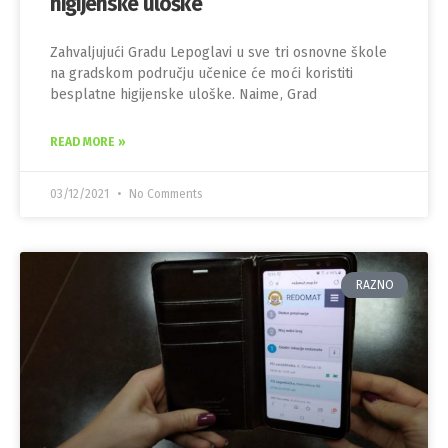
higijenske uloške
Zahvaljujući Gradu Lepoglavi u sve tri osnovne škole
na gradskom području učenice će moći koristiti
besplatne higijenske uloške. Naime, Grad
READ MORE »
03/12/2021
No Comments
RAZNO