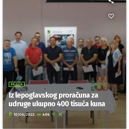
REGIJA
Iz lepoglavskog proračuna za
udruge ukupno 400 tisuća kuna
today
10/06/2022
404