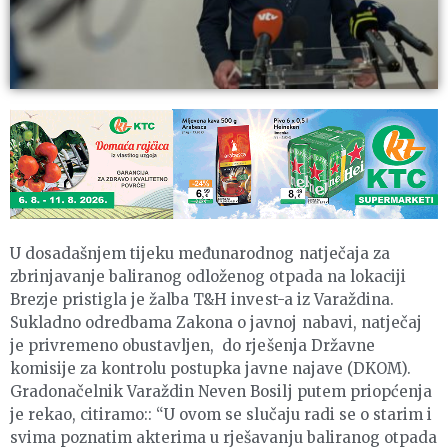
U dosadašnjem tijeku međunarodnog natječaja za
zbrinjavanje baliranog odloženog otpada na lokaciji
Brezje pristigla je žalba T&H invest-a iz Varaždina.
Sukladno odredbama Zakona o javnoj nabavi, natječaj
je privremeno obustavljen, do rješenja Državne
komisije za kontrolu postupka javne najave (DKOM).
Gradonačelnik Varaždin Neven Bosilj putem priopćenja
je rekao, citiramo:: “U ovom se slučaju radi se o starim i
svima poznatim akterima u rješavanju baliranog otpada