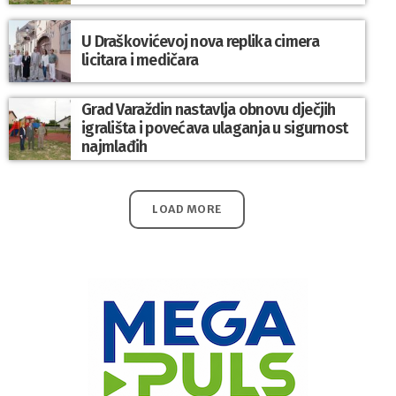
U Draškovićevoj nova replika cimera
licitara i medičara
Grad Varaždin nastavlja obnovu dječjih
igrališta i povećava ulaganja u sigurnost
najmlađih
LOAD MORE