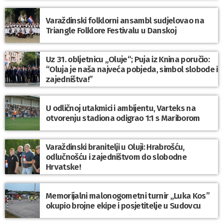
Varaždinski folklorni ansambl sudjelovao na
Triangle Folklore Festivalu u Danskoj
Uz 31. obljetnicu „Oluje“; Puja iz Knina poručio:
“Oluja je naša najveća pobjeda, simbol slobode i
zajedništva!”
U odličnoj utakmici i ambijentu, Varteks na
otvorenju stadiona odigrao 1:1 s Mariborom
Varaždinski branitelji u Oluji: Hrabrošću,
odlučnošću i zajedništvom do slobodne
Hrvatske!
Memorijalni malonogometni turnir „Luka Kos”
okupio brojne ekipe i posjetitelje u Sudovcu