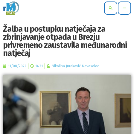
search
menu
Žalba u postupku natječaja za
zbrinjavanje otpada u Brezju
privremeno zaustavila međunarodni
natječaj
11/08/2022
14:31
Nikolina Jureković Novoselec