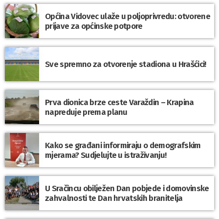
Općina Vidovec ulaže u poljoprivredu: otvorene
prijave za općinske potpore
Sve spremno za otvorenje stadiona u Hrašćici!
Prva dionica brze ceste Varaždin – Krapina
napreduje prema planu
Kako se građani informiraju o demografskim
mjerama? Sudjelujte u istraživanju!
U Sračincu obilježen Dan pobjede i domovinske
zahvalnosti te Dan hrvatskih branitelja