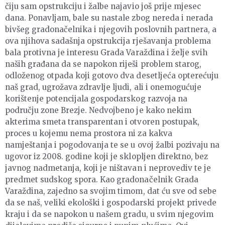
čiju sam opstrukciju i žalbe najavio još prije mjesec
dana. Ponavljam, bale su nastale zbog nereda i nerada
bivšeg gradonačelnika i njegovih poslovnih partnera, a
ova njihova sadašnja opstrukcija rješavanja problema
bala protivna je interesu Grada Varaždina i želje svih
naših građana da se napokon riješi problem starog,
odloženog otpada koji gotovo dva desetljeća opterećuju
naš grad, ugrožava zdravlje ljudi, ali i onemogućuje
korištenje potencijala gospodarskog razvoja na
području zone Brezje. Nedvojbeno je kako nekim
akterima smeta transparentan i otvoren postupak,
proces u kojemu nema prostora ni za kakva
namještanja i pogodovanja te se u ovoj žalbi pozivaju na
ugovor iz 2008. godine koji je sklopljen direktno, bez
javnog nadmetanja, koji je ništavan i neprovediv te je
predmet sudskog spora. Kao gradonačelnik Grada
Varaždina, zajedno sa svojim timom, dat ću sve od sebe
da se naš, veliki ekološki i gospodarski projekt privede
kraju i da se napokon u našem gradu, u svim njegovim