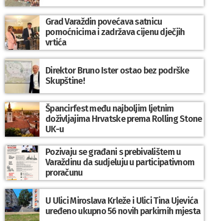
Grad Varaždin povećava satnicu
pomoćnicima i zadržava cijenu dječjih
vrtića
Direktor Bruno Ister ostao bez podrške
Skupštine!
Špancirfest među najboljim ljetnim
doživljajima Hrvatske prema Rolling Stone
UK-u
Pozivaju se građani s prebivalištem u
Varaždinu da sudjeluju u participativnom
proračunu
U Ulici Miroslava Krleže i Ulici Tina Ujevića
uređeno ukupno 56 novih parkirnih mjesta