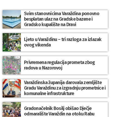
Svim stanovnicima Varaždina ponovno
besplatan ulaz na Gradske bazene i
Gradsko kupalište na Dravi
Ljeto u Varaždinu – tri razloga za izlazak
ovog vikenda
Privremena regulacija prometa zbog
radova u Nazorovoj
Varaždinska županija darovala zemljište
Gradu Varaždinu za izgradnju prometnice i
komunalne infrastrukture
Gradonačelnik Bosilj obišao Dječje
odmaralište Varaždin na otoku Rabu