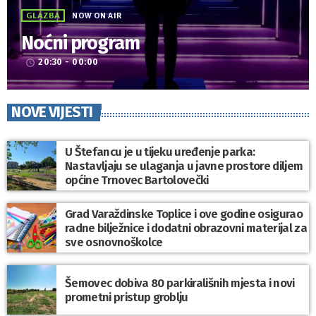
GLAZBA
NOW ON AIR
Noćni program
20:30 - 00:00
access_time
NOVE VIJESTI
U Štefancu je u tijeku uređenje parka:
Nastavljaju se ulaganja u javne prostore diljem
općine Trnovec Bartolovečki
Grad Varaždinske Toplice i ove godine osigurao
radne bilježnice i dodatni obrazovni materijal za
sve osnovnoškolce
Šemovec dobiva 80 parkirališnih mjesta i novi
prometni pristup groblju