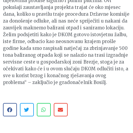
dijelovima prodiše sigurno i punim plućima. Ovi
pokušaji zaustavljanja projekta trajat će oko mjesec
dana, koliko u pravilu traje procedura Državne komisije
za donošenje odluke, ali nas neće spriječiti u nakani da
zauvijek maknemo balirani otpad i saniramo lokaciju.
Želim podsjetiti kako je DKOM gotovo istovjetnu žalbu,
iste firme, odbacio kao neosnovanu krajem prošle
godine kada smo raspisali natječaj za zbrinjavanje 500
tona baliranog otpada koji se nalazio na trasi izgradnje
servisne ceste u gospodarskoj zoni Brezje, stoga je za
očekivati kako će i u ovom slučaju DKOM odlučiti isto, a
sve u korist brzog i konačnog rješavanja ovog
problema“ – zaključio je gradonačelnik Bosilj.