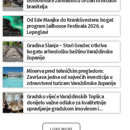
domovinske zahvalnosti te Dan hrvatskih
branitelja
Od Ede Maajke do Krankšvestera: bogat
program Jailhouse Festivala 2026. u
Lepoglavi
Gradina Slanje – Stari Gradec otkriva
bogatu arheološku baštinu Varaždinske
županije
Minerva pred tehničkim pregledom:
Završava jedna od najvećih investicija u
zdravstveni turizam Varaždinske županije
Gradsko vijeće Varaždinskih Toplica
donijelo važne odluke za kvalitetnije
upravljanje gradskom imovinom i
komunalnim sustavom
LOAD MORE