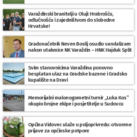
Varaždinski branitelji u Oluji: Hrabrošću,
odlučnošću i zajedništvom do slobodne
Hrvatske!
Gradonačelnik Neven Bosilj osudio vandalizam
nakon utakmice NK Varaždin – HNK Hajduk Split
Svim stanovnicima Varaždina ponovno
besplatan ulaz na Gradske bazene i Gradsko
kupalište na Dravi
Memorijalni malonogometni turnir „Luka Kos”
okupio brojne ekipe i posjetitelje u Sudovcu
Općina Vidovec ulaže u poljoprivredu: otvorene
prijave za općinske potpore