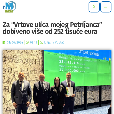
search
menu
Za “Vrtove ulica mojeg Petrijanca”
dobiveno više od 252 tisuće eura
01/06/2024
09:13
Ljiljana Vuglač