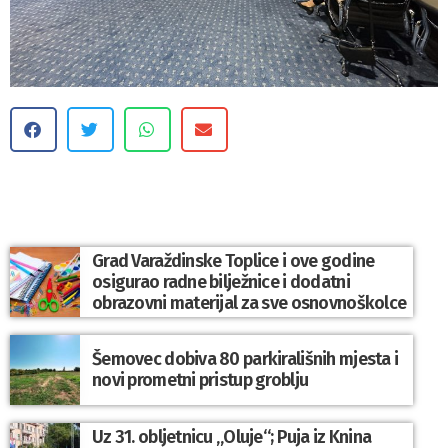
Grad Varaždinske Toplice i ove godine
osigurao radne bilježnice i dodatni
obrazovni materijal za sve osnovnoškolce
Šemovec dobiva 80 parkirališnih mjesta i
novi prometni pristup groblju
Uz 31. obljetnicu „Oluje“; Puja iz Knina