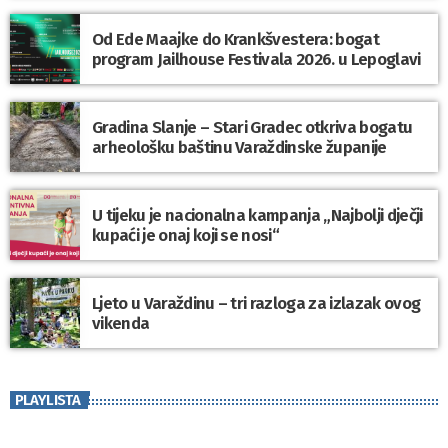
Od Ede Maajke do Krankšvestera: bogat
program Jailhouse Festivala 2026. u Lepoglavi
Gradina Slanje – Stari Gradec otkriva bogatu
arheološku baštinu Varaždinske županije
U tijeku je nacionalna kampanja „Najbolji dječji
kupaći je onaj koji se nosi“
Ljeto u Varaždinu – tri razloga za izlazak ovog
vikenda
PLAYLISTA