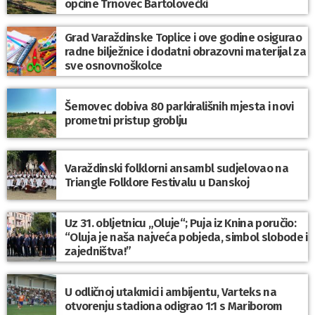
općine Trnovec Bartolovečki
Grad Varaždinske Toplice i ove godine osigurao
radne bilježnice i dodatni obrazovni materijal za
sve osnovnoškolce
Šemovec dobiva 80 parkirališnih mjesta i novi
prometni pristup groblju
Varaždinski folklorni ansambl sudjelovao na
Triangle Folklore Festivalu u Danskoj
Uz 31. obljetnicu „Oluje“; Puja iz Knina poručio:
“Oluja je naša najveća pobjeda, simbol slobode i
zajedništva!”
U odličnoj utakmici i ambijentu, Varteks na
otvorenju stadiona odigrao 1:1 s Mariborom