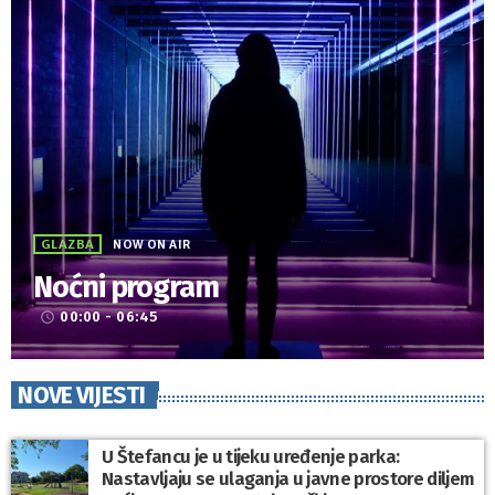
GLAZBA
NOW ON AIR
Noćni program
00:00 - 06:45
access_time
NOVE VIJESTI
U Štefancu je u tijeku uređenje parka:
Nastavljaju se ulaganja u javne prostore diljem