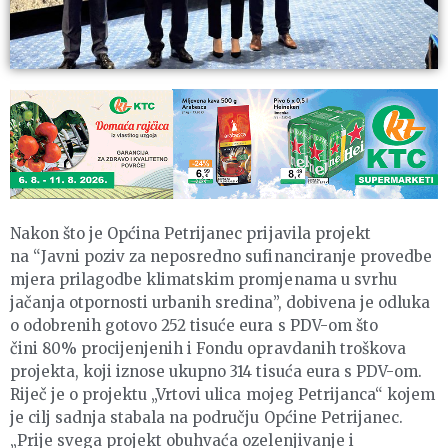
Nakon što je Općina Petrijanec prijavila projekt
na “Javni poziv za neposredno sufinanciranje provedbe
mjera prilagodbe klimatskim promjenama u svrhu
jačanja otpornosti urbanih sredina”, dobivena je odluka
o odobrenih gotovo 252 tisuće eura s PDV-om što
čini 80% procijenjenih i Fondu opravdanih troškova
projekta, koji iznose ukupno 314 tisuća eura s PDV-om.
Riječ je o projektu „Vrtovi ulica mojeg Petrijanca“ kojem
je cilj sadnja stabala na području Općine Petrijanec.
„Prije svega projekt obuhvaća ozelenjivanje i