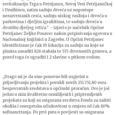
revitalizaciju Trga u Petrijancu, Novoj Vesi Petrijanečkoj
i Družbincu, zatim sadnju drveća uz nogostupe
nerazvrstanih cesta, sadnju niskog raslinja i drveća u
parkovima i dječjim igralištima, te sadnju drveća u
dvorištu dječjeg vrtića.“ – izjavio je načelnik Općine
Petrijanec Željko Posavec nakon potpisivanja ugovora u
Nacionalnoj knjižnici u Zagrebu. U Općini Petrijanec
identificirano je čak 19 lokacija za sadnju na koje se
planira zasaditi 826 stabala te 535 drvenastih grmova, a
pored toga će ugraditi i 2 slavine s pitkom vodom.
„Drago mi je da smo ponovno bili uspješni u
prijavljivanju projekta i povukli novih 251.751,80 eura
bespovratnih sredstava u općinski proračun. Ovo je još
jedan u nizu kvalitetno osmišljenih i pripremljenih
projekata za koji su osigurana sredstva Fonda za zaštiti
okoliša i energetsku učinkovitost u omjeru od čak 80%
sufinanciranja. Po prvi puta u povijesti su osigurana