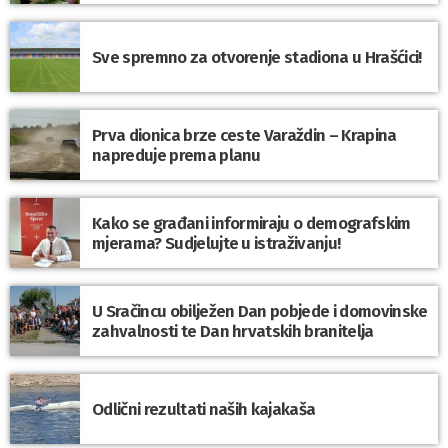
Sve spremno za otvorenje stadiona u Hrašćici!
Prva dionica brze ceste Varaždin – Krapina
napreduje prema planu
Kako se građani informiraju o demografskim
mjerama? Sudjelujte u istraživanju!
U Sračincu obilježen Dan pobjede i domovinske
zahvalnosti te Dan hrvatskih branitelja
Odlični rezultati naših kajakaša