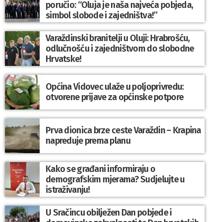
poručio: “Oluja je naša najveća pobjeda,
simbol slobode i zajedništva!”
Varaždinski branitelji u Oluji: Hrabrošću,
odlučnošću i zajedništvom do slobodne
Hrvatske!
Općina Vidovec ulaže u poljoprivredu:
otvorene prijave za općinske potpore
Prva dionica brze ceste Varaždin – Krapina
napreduje prema planu
Kako se građani informiraju o
demografskim mjerama? Sudjelujte u
istraživanju!
U Sračincu obilježen Dan pobjede i