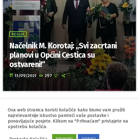
REGIJA
Načelnik M. Korotaj: „Svi zacrtani
planovi u Općini Cestica su
ostvareni!“
today
13/09/2021
297
Ova web stranica koristi kolačiće kako bismo vam pružili
IZRADA I HOSTING
ORBIS
najrelevantnije iskustvo pamteći vaše postavke i
ponavljajuće posjete. Klikom na "Prihvaćam" pristajete na
MARKETING
PRAVILA PRIVATNOSTI
upotrebu kolačića.
Postavke Kolačića
PRIHVATI
ODBACI