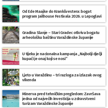
Od Ede Maajke do Krankšvestera: bogat
program Jailhouse Festivala 2026. u Lepoglavi
Gradina Slanje – Stari Gradec otkriva bogatu
arheološku baštinu Varaždinske županije
U tijeku je nacionalna kampanja „Najbolji dječji
kupaći je onaj koji se nosi“
Ljeto u Varaždinu – tri razloga za izlazak ovog
vikenda
Minerva pred tehničkim pregledom: Završava
jedna od najvećih investicija u zdravstveni
turizam Varaždinske županije