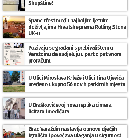
Skupštine!
Špancirfest među najboljim ljetnim
doživljajima Hrvatske prema Rolling Stone
UK-u
Pozivaju se građani s prebivalištem u
Varaždinu da sudjeluju u participativnom
proračunu
U Ulici Miroslava Krleže i Ulici Tina Ujevića
uređeno ukupno 56 novih parkirnih mjesta
U Draškovićevoj nova replika cimera
licitara i medičara
Grad Varaždin nastavlja obnovu dječjih
igrališta i povećava ulaganja u sigurnost