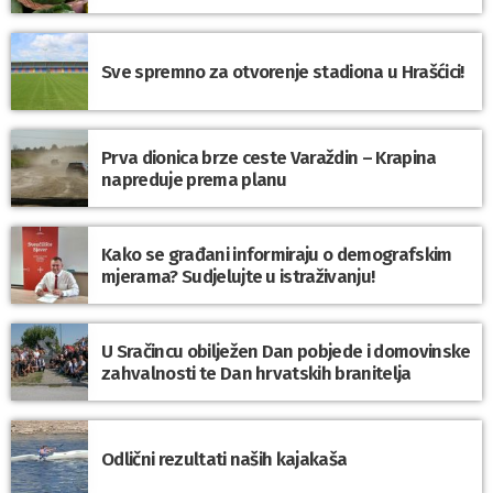
Sve spremno za otvorenje stadiona u Hrašćici!
Prva dionica brze ceste Varaždin – Krapina
napreduje prema planu
Kako se građani informiraju o demografskim
mjerama? Sudjelujte u istraživanju!
U Sračincu obilježen Dan pobjede i domovinske
zahvalnosti te Dan hrvatskih branitelja
Odlični rezultati naših kajakaša