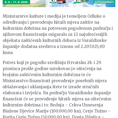
Ministarstvo kulture i medija je temeljem Odluke o
određivanju i provođenju hitnih mjera zaštite na
kulturnim dobrima na potresom pogođenom području i
njihovom financiranju osiguralo za 12 najoštećenijih
objekata zaštićenih kulturnih dobara iz Varaždinske
županije dodatna sredstva u iznosu od 2.207.025,00
kuna.
Potres koji je pogodio središnju Hrvatsku 28. i 29.
prosinca prošle godine uzrokovao je oštećenja na
brojnim zaštićenim kulturnim dobrima te će
Ministarstvo financirati provođenje posebnih mjera
ublažavanja i uklanjanja štete te izrade stručnih
elaborata i izvješća. Na području Varaždinske županije
financirat će se provođenje hitnih mjera na oštećenim
kulturnim dobrima i to: Bednja – Crkva Uznesenja
Blažene Djevice Marije (100.000,00 kn), Cerje Tužno –
Kurija Cerje Tužno (50.000,00 kn), Donja Višnjica –