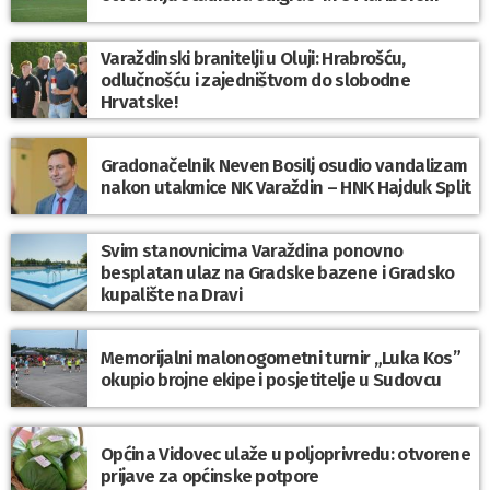
Varaždinski branitelji u Oluji: Hrabrošću,
odlučnošću i zajedništvom do slobodne
Hrvatske!
Gradonačelnik Neven Bosilj osudio vandalizam
nakon utakmice NK Varaždin – HNK Hajduk Split
Svim stanovnicima Varaždina ponovno
besplatan ulaz na Gradske bazene i Gradsko
kupalište na Dravi
Memorijalni malonogometni turnir „Luka Kos”
okupio brojne ekipe i posjetitelje u Sudovcu
Općina Vidovec ulaže u poljoprivredu: otvorene
prijave za općinske potpore