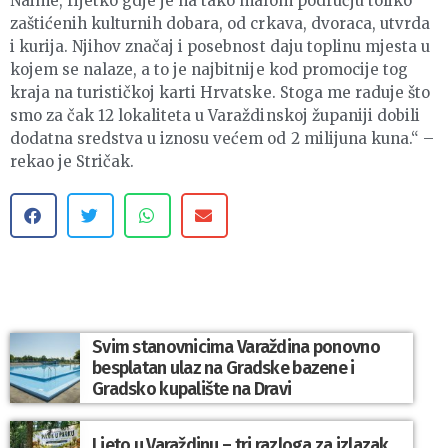
Naime, rijetko gdje je na tako malom području toliko
zaštićenih kulturnih dobara, od crkava, dvoraca, utvrda
i kurija. Njihov značaj i posebnost daju toplinu mjesta u
kojem se nalaze, a to je najbitnije kod promocije tog
kraja na turističkoj karti Hrvatske. Stoga me raduje što
smo za čak 12 lokaliteta u Varaždinskoj županiji dobili
dodatna sredstva u iznosu većem od 2 milijuna kuna.“ –
rekao je Stričak.
Svim stanovnicima Varaždina ponovno
besplatan ulaz na Gradske bazene i
Gradsko kupalište na Dravi
Ljeto u Varaždinu – tri razloga za izlazak