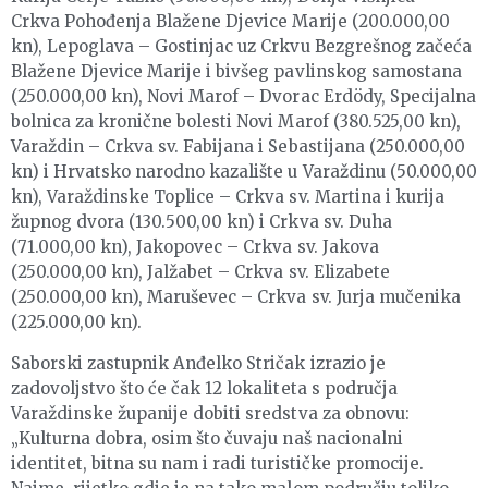
Crkva Pohođenja Blažene Djevice Marije (200.000,00
kn), Lepoglava – Gostinjac uz Crkvu Bezgrešnog začeća
Blažene Djevice Marije i bivšeg pavlinskog samostana
(250.000,00 kn), Novi Marof – Dvorac Erdödy, Specijalna
bolnica za kronične bolesti Novi Marof (380.525,00 kn),
Varaždin – Crkva sv. Fabijana i Sebastijana (250.000,00
kn) i Hrvatsko narodno kazalište u Varaždinu (50.000,00
kn), Varaždinske Toplice – Crkva sv. Martina i kurija
župnog dvora (130.500,00 kn) i Crkva sv. Duha
(71.000,00 kn), Jakopovec – Crkva sv. Jakova
(250.000,00 kn), Jalžabet – Crkva sv. Elizabete
(250.000,00 kn), Maruševec – Crkva sv. Jurja mučenika
(225.000,00 kn).
Saborski zastupnik Anđelko Stričak izrazio je
zadovoljstvo što će čak 12 lokaliteta s područja
Varaždinske županije dobiti sredstva za obnovu:
„Kulturna dobra, osim što čuvaju naš nacionalni
identitet, bitna su nam i radi turističke promocije.