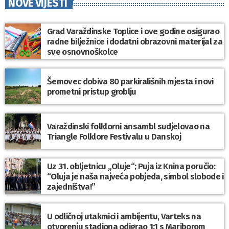
NOVE VIJESTI
Grad Varaždinske Toplice i ove godine osigurao
radne bilježnice i dodatni obrazovni materijal za
sve osnovnoškolce
Šemovec dobiva 80 parkirališnih mjesta i novi
prometni pristup groblju
Varaždinski folklorni ansambl sudjelovao na
Triangle Folklore Festivalu u Danskoj
Uz 31. obljetnicu „Oluje“; Puja iz Knina poručio:
“Oluja je naša najveća pobjeda, simbol slobode i
zajedništva!”
U odličnoj utakmici i ambijentu, Varteks na
otvorenju stadiona odigrao 1:1 s Mariborom