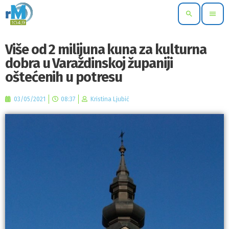
search
menu
Više od 2 milijuna kuna za kulturna
dobra u Varaždinskoj županiji
oštećenih u potresu
03/05/2021
08:37
Kristina Ljubić