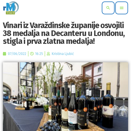
search
menu
Vinari iz Varaždinske županije osvojili
38 medalja na Decanteru u Londonu,
stigla i prva zlatna medalja!
07/06/2022
16:25
Kristina Ljubić