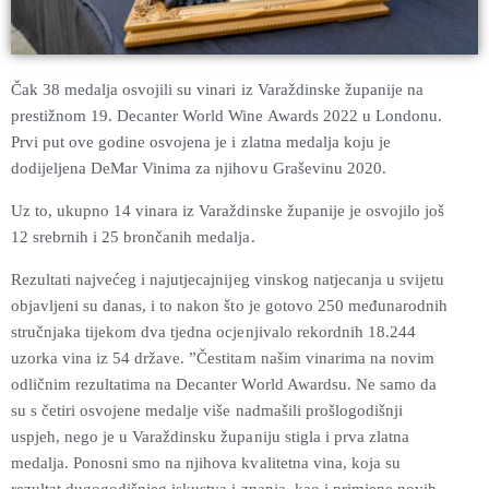
Čak 38 medalja osvojili su vinari iz Varaždinske županije na
prestižnom 19. Decanter World Wine Awards 2022 u Londonu.
Prvi put ove godine osvojena je i zlatna medalja koju je
dodijeljena DeMar Vinima za njihovu Graševinu 2020.
Uz to, ukupno 14 vinara iz Varaždinske županije je osvojilo još
12 srebrnih i 25 brončanih medalja.
Rezultati najvećeg i najutjecajnijeg vinskog natjecanja u svijetu
objavljeni su danas, i to nakon što je gotovo 250 međunarodnih
stručnjaka tijekom dva tjedna ocjenjivalo rekordnih 18.244
uzorka vina iz 54 države. ”Čestitam našim vinarima na novim
odličnim rezultatima na Decanter World Awardsu. Ne samo da
su s četiri osvojene medalje više nadmašili prošlogodišnji
uspjeh, nego je u Varaždinsku županiju stigla i prva zlatna
medalja. Ponosni smo na njihova kvalitetna vina, koja su