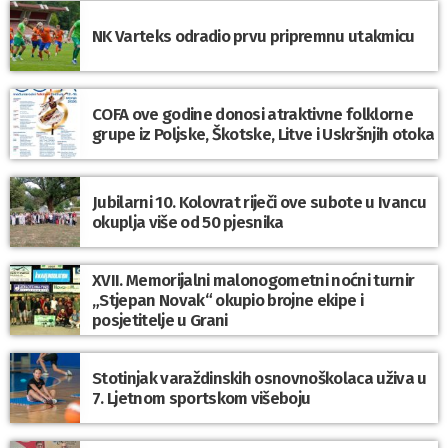
NK Varteks odradio prvu pripremnu utakmicu
COFA ove godine donosi atraktivne folklorne
grupe iz Poljske, Škotske, Litve i Uskršnjih otoka
Jubilarni 10. Kolovrat riječi ove subote u Ivancu
okuplja više od 50 pjesnika
XVII. Memorijalni malonogometni noćni turnir
„Stjepan Novak“ okupio brojne ekipe i
posjetitelje u Grani
Stotinjak varaždinskih osnovnoškolaca uživa u
7. Ljetnom sportskom višeboju