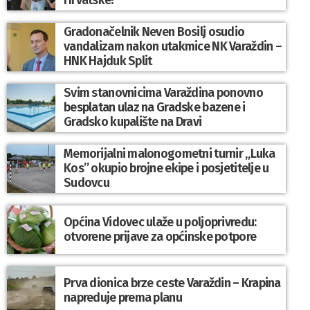
Hrvatske!
Gradonačelnik Neven Bosilj osudio
vandalizam nakon utakmice NK Varaždin –
HNK Hajduk Split
Svim stanovnicima Varaždina ponovno
besplatan ulaz na Gradske bazene i
Gradsko kupalište na Dravi
Memorijalni malonogometni turnir „Luka
Kos” okupio brojne ekipe i posjetitelje u
Sudovcu
Općina Vidovec ulaže u poljoprivredu:
otvorene prijave za općinske potpore
Prva dionica brze ceste Varaždin – Krapina
napreduje prema planu