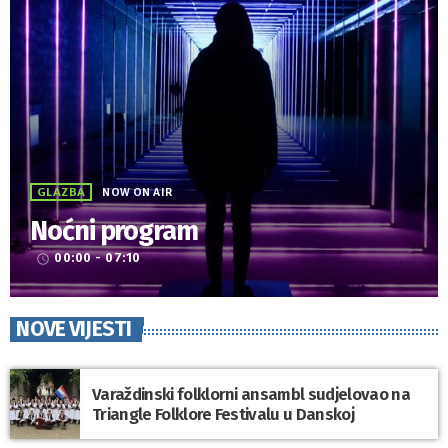
GLAZBA
NOW ON AIR
Noćni program
00:00 - 07:10
access_time
NOVE VIJESTI
Varaždinski folklorni ansambl sudjelovao na
Triangle Folklore Festivalu u Danskoj