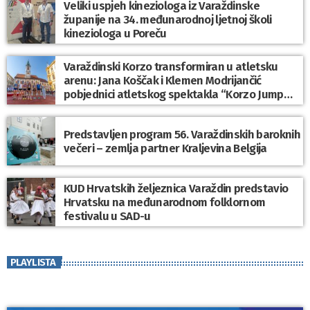
Veliki uspjeh kineziologa iz Varaždinske
županije na 34. međunarodnoj ljetnoj školi
kineziologa u Poreču
Varaždinski Korzo transformiran u atletsku
arenu: Jana Koščak i Klemen Modrijančić
pobjednici atletskog spektakla “Korzo Jump
2026”
Predstavljen program 56. Varaždinskih baroknih
večeri – zemlja partner Kraljevina Belgija
KUD Hrvatskih željeznica Varaždin predstavio
Hrvatsku na međunarodnom folklornom
festivalu u SAD-u
PLAYLISTA