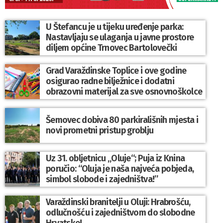
U Štefancu je u tijeku uređenje parka:
Nastavljaju se ulaganja u javne prostore
diljem općine Trnovec Bartolovečki
Grad Varaždinske Toplice i ove godine
osigurao radne bilježnice i dodatni
obrazovni materijal za sve osnovnoškolce
Šemovec dobiva 80 parkirališnih mjesta i
novi prometni pristup groblju
Uz 31. obljetnicu „Oluje“; Puja iz Knina
poručio: “Oluja je naša najveća pobjeda,
simbol slobode i zajedništva!”
Varaždinski branitelji u Oluji: Hrabrošću,
odlučnošću i zajedništvom do slobodne