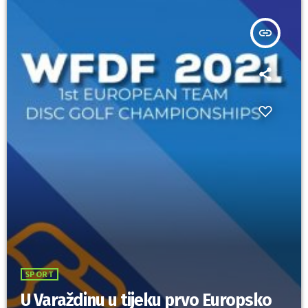
insert_link
SPORT
U Varaždinu u tijeku prvo Europsko