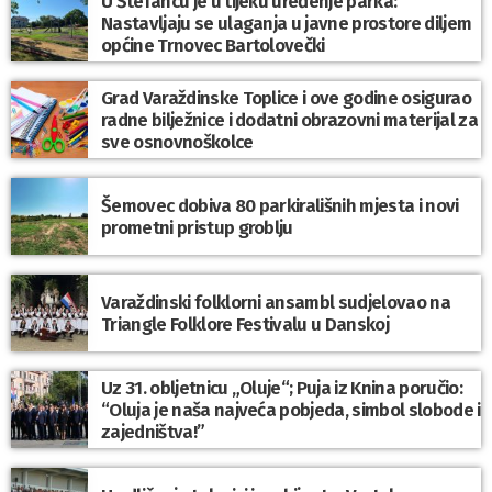
U Štefancu je u tijeku uređenje parka:
Nastavljaju se ulaganja u javne prostore diljem
općine Trnovec Bartolovečki
Grad Varaždinske Toplice i ove godine osigurao
radne bilježnice i dodatni obrazovni materijal za
sve osnovnoškolce
Šemovec dobiva 80 parkirališnih mjesta i novi
prometni pristup groblju
Varaždinski folklorni ansambl sudjelovao na
Triangle Folklore Festivalu u Danskoj
Uz 31. obljetnicu „Oluje“; Puja iz Knina poručio:
“Oluja je naša najveća pobjeda, simbol slobode i
zajedništva!”