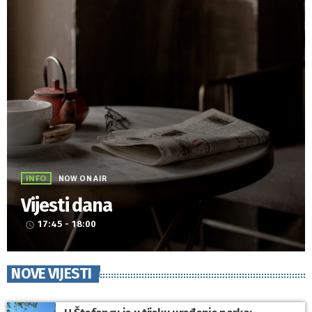
INFO
NOW ON AIR
Vijesti dana
17:45 - 18:00
access_time
NOVE VIJESTI