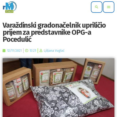
search
menu
Varaždinski gradonačelnik upriličio
prijem za predstavnike OPG-a
Pocedulić
12/11/2021
13:21
Ljiljana Vuglač