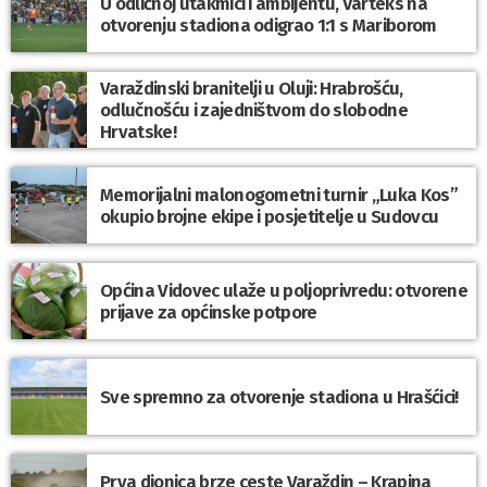
U odličnoj utakmici i ambijentu, Varteks na
otvorenju stadiona odigrao 1:1 s Mariborom
Varaždinski branitelji u Oluji: Hrabrošću,
odlučnošću i zajedništvom do slobodne
Hrvatske!
Memorijalni malonogometni turnir „Luka Kos”
okupio brojne ekipe i posjetitelje u Sudovcu
Općina Vidovec ulaže u poljoprivredu: otvorene
prijave za općinske potpore
Sve spremno za otvorenje stadiona u Hrašćici!
Prva dionica brze ceste Varaždin – Krapina