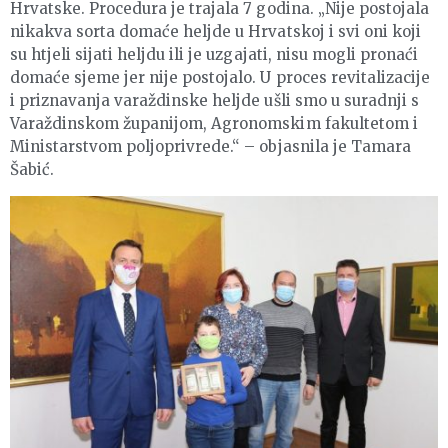
Hrvatske. Procedura je trajala 7 godina. „Nije postojala
nikakva sorta domaće heljde u Hrvatskoj i svi oni koji
su htjeli sijati heljdu ili je uzgajati, nisu mogli pronaći
domaće sjeme jer nije postojalo. U proces revitalizacije
i priznavanja varaždinske heljde ušli smo u suradnji s
Varaždinskom županijom, Agronomskim fakultetom i
Ministarstvom poljoprivrede.“ – objasnila je Tamara
Šabić.