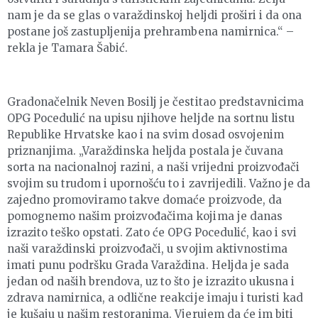
nam je da se glas o varaždinskoj heljdi proširi i da ona
postane još zastupljenija prehrambena namirnica.“ –
rekla je Tamara Šabić.
Gradonačelnik Neven Bosilj je čestitao predstavnicima
OPG Pocedulić na upisu njihove heljde na sortnu listu
Republike Hrvatske kao i na svim dosad osvojenim
priznanjima. „Varaždinska heljda postala je čuvana
sorta na nacionalnoj razini, a naši vrijedni proizvođači
svojim su trudom i upornošću to i zavrijedili. Važno je da
zajedno promoviramo takve domaće proizvode, da
pomognemo našim proizvođačima kojima je danas
izrazito teško opstati. Zato će OPG Pocedulić, kao i svi
naši varaždinski proizvođači, u svojim aktivnostima
imati punu podršku Grada Varaždina. Heljda je sada
jedan od naših brendova, uz to što je izrazito ukusna i
zdrava namirnica, a odlične reakcije imaju i turisti kad
je kušaju u našim restoranima. Vjerujem da će im biti