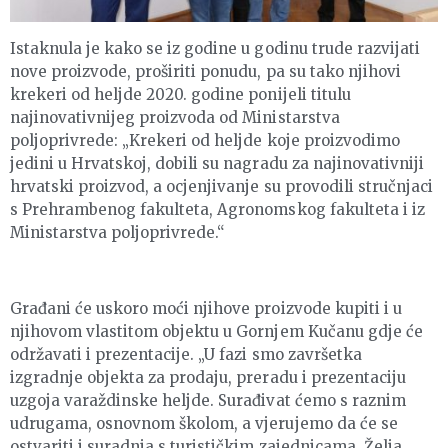
Istaknula je kako se iz godine u godinu trude razvijati
nove proizvode, proširiti ponudu, pa su tako njihovi
krekeri od heljde 2020. godine ponijeli titulu
najinovativnijeg proizvoda od Ministarstva
poljoprivrede: „Krekeri od heljde koje proizvodimo
jedini u Hrvatskoj, dobili su nagradu za najinovativniji
hrvatski proizvod, a ocjenjivanje su provodili stručnjaci
s Prehrambenog fakulteta, Agronomskog fakulteta i iz
Ministarstva poljoprivrede.“
Građani će uskoro moći njihove proizvode kupiti i u
njihovom vlastitom objektu u Gornjem Kučanu gdje će
održavati i prezentacije. „U fazi smo završetka
izgradnje objekta za prodaju, preradu i prezentaciju
uzgoja varaždinske heljde. Surađivat ćemo s raznim
udrugama, osnovnom školom, a vjerujemo da će se
ostvariti i suradnja s turističkim zajednicama. Želja