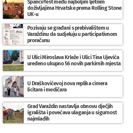
Špancirfest među najboljim ljetnim
doživljajima Hrvatske prema Rolling Stone
UK-u
Pozivaju se građani s prebivalištem u
Varaždinu da sudjeluju u participativnom
proračunu
U Ulici Miroslava Krleže i Ulici Tina Ujevića
uređeno ukupno 56 novih parkirnih mjesta
U Draškovićevoj nova replika cimera
licitara i medičara
Grad Varaždin nastavlja obnovu dječjih
igrališta i povećava ulaganja u sigurnost
najmlađih