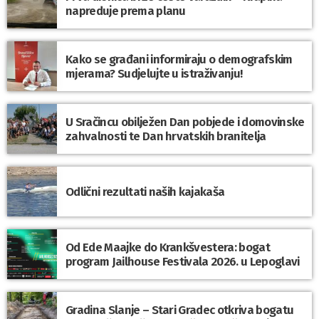
napreduje prema planu
Kako se građani informiraju o demografskim
mjerama? Sudjelujte u istraživanju!
U Sračincu obilježen Dan pobjede i domovinske
zahvalnosti te Dan hrvatskih branitelja
Odlični rezultati naših kajakaša
Od Ede Maajke do Krankšvestera: bogat
program Jailhouse Festivala 2026. u Lepoglavi
Gradina Slanje – Stari Gradec otkriva bogatu