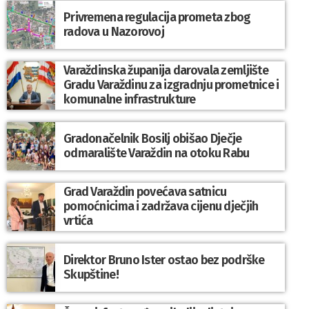
Privremena regulacija prometa zbog
radova u Nazorovoj
Varaždinska županija darovala zemljište
Gradu Varaždinu za izgradnju prometnice i
komunalne infrastrukture
Gradonačelnik Bosilj obišao Dječje
odmaralište Varaždin na otoku Rabu
Grad Varaždin povećava satnicu
pomoćnicima i zadržava cijenu dječjih
vrtića
Direktor Bruno Ister ostao bez podrške
Skupštine!