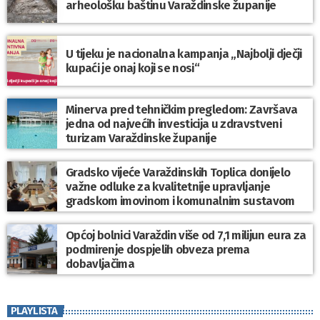
arheološku baštinu Varaždinske županije
U tijeku je nacionalna kampanja „Najbolji dječji
kupaći je onaj koji se nosi“
Minerva pred tehničkim pregledom: Završava
jedna od najvećih investicija u zdravstveni
turizam Varaždinske županije
Gradsko vijeće Varaždinskih Toplica donijelo
važne odluke za kvalitetnije upravljanje
gradskom imovinom i komunalnim sustavom
Općoj bolnici Varaždin više od 7,1 milijun eura za
podmirenje dospjelih obveza prema
dobavljačima
PLAYLISTA