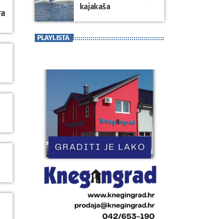
kajakaša
ra
PLAYLISTA