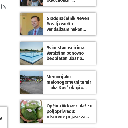
odlučnošću i
zajedništvom do
je,
slobodne Hrvatske!
Gradonačelnik Neven
Bosilj osudio
vandalizam nakon
utakmice NK Varaždin
– HNK Hajduk Split
Svim stanovnicima
Varaždina ponovno
besplatan ulaz na
Gradske bazene i
Gradsko kupalište na
Dravi
Memorijalni
malonogometni turnir
„Luka Kos” okupio
brojne ekipe i
posjetitelje u Sudovcu
Općina Vidovec ulaže u
poljoprivredu:
otvorene prijave za
a
općinske potpore