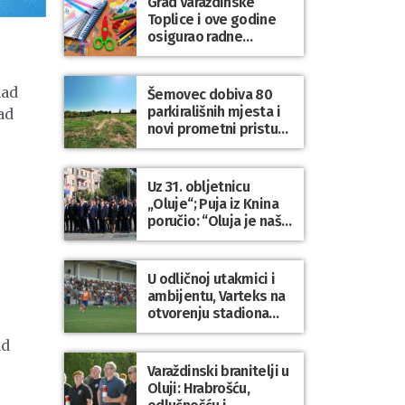
Grad Varaždinske
Bartolovečki
Toplice i ove godine
osigurao radne
bilježnice i dodatni
obrazovni materijal za
sve osnovnoškolce
nad
Šemovec dobiva 80
parkirališnih mjesta i
ad
novi prometni pristup
groblju
Uz 31. obljetnicu
„Oluje“; Puja iz Knina
poručio: “Oluja je naša
najveća pobjeda,
simbol slobode i
zajedništva!”
U odličnoj utakmici i
ambijentu, Varteks na
otvorenju stadiona
odigrao 1:1 s
ad
Mariborom
Varaždinski branitelji u
Oluji: Hrabrošću,