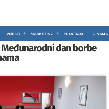
VIJESTI
MARKETING
PROGRAM
O NAMA
n Međunarodni dan borbe
enama