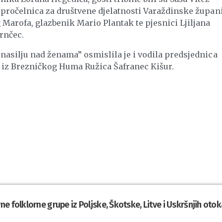
 pročelnica za društvene djelatnosti Varaždinske župani
arofa, glazbenik Mario Plantak te pjesnici Ljiljana
rnčec.
nasilju nad ženama” osmislila je i vodila predsjednica
 iz Brezničkog Huma Ružica Šafranec Kišur.
e folklorne grupe iz Poljske, Škotske, Litve i Uskršnjih otok