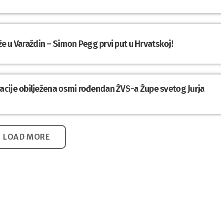
iže u Varaždin – Simon Pegg prvi put u Hrvatskoj!
cije obilježena osmi rođendan ŽVS-a Župe svetog Jurja
LOAD MORE