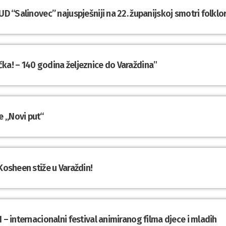
UD “Salinovec” najuspješniji na 22. županijskoj smotri folklo
ka! – 140 godina željeznice do Varaždina”
e „Novi put“
Kosheen stiže u Varaždin!
 – internacionalni festival animiranog filma djece i mladih