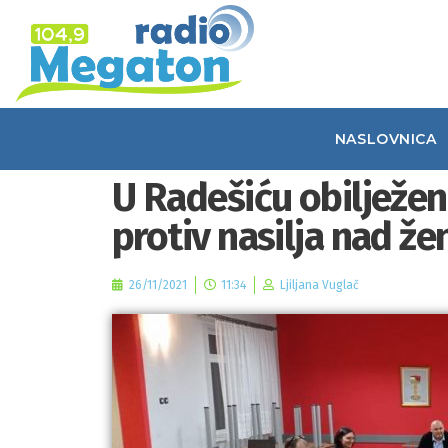
NASLOVNICA
U Radešiću obilježe
protiv nasilja nad ž
26/11/2021
11:34
Ljiljana Vuglač