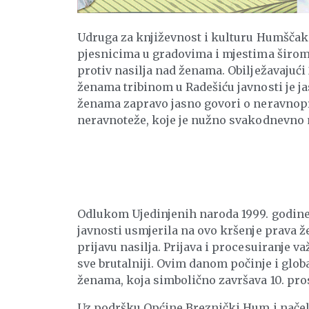
Udruga za književnost i kulturu Humščak
pjesnicima u gradovima i mjestima širom
protiv nasilja nad ženama. Obilježavajuć
ženama tribinom u Radešiću javnosti je j
ženama zapravo jasno govori o neravnopr
neravnoteže, koje je nužno svakodnevno m
Odlukom Ujedinjenih naroda 1999. godine 
javnosti usmjerila na ovo kršenje prava žen
prijavu nasilja. Prijava i procesuiranje v
sve brutalniji. Ovim danom počinje i glob
ženama, koja simbolično završava 10. pr
Uz podršku Općine Breznički Hum i načelni