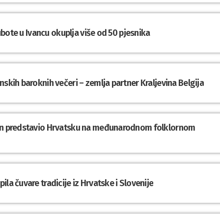
subote u Ivancu okuplja više od 50 pjesnika
nskih baroknih večeri – zemlja partner Kraljevina Belgija
din predstavio Hrvatsku na međunarodnom folklornom
la čuvare tradicije iz Hrvatske i Slovenije