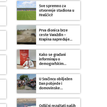
Sve spremno za
otvorenje stadiona u
Hrašćici!
Prva dionica brze
ceste Varaždin –
Krapina napreduje
prema planu
Kako se građani
informiraju o
demografskim
mjerama? Sudjelujte u
istraživanju!
U Sračincu obilježen
Dan pobjede i
domovinske
zahvalnosti te Dan
hrvatskih branitelja
Odlični rezultati naših