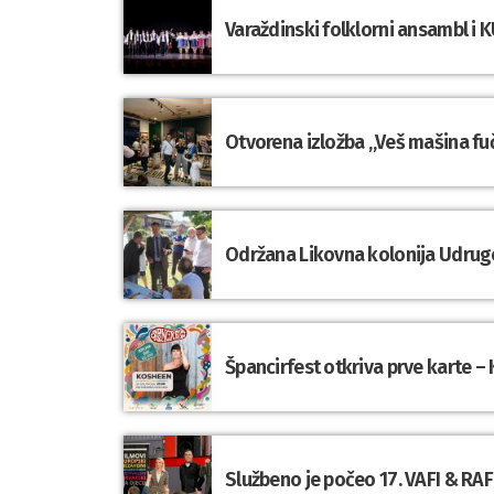
Varaždinski folklorni ansambl i K
Otvorena izložba „Veš mašina fuč
Održana Likovna kolonija Udrug
Špancirfest otkriva prve karte – 
Službeno je počeo 17. VAFI & RAFI