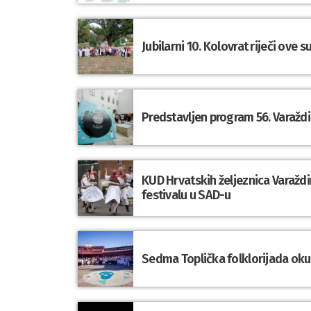
Jubilarni 10. Kolovrat riječi ove 
Predstavljen program 56. Varaždi
KUD Hrvatskih željeznica Varaž
festivalu u SAD-u
Sedma Toplička folklorijada okupi