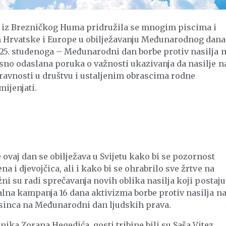
 iz Brezničkog Huma pridružila se mnogim piscima i
 Hrvatske i Europe u obilježavanju Međunarodnog dana
i 25. studenoga – Međunarodni dan borbe protiv nasilja 
asno odaslana poruka o važnosti ukazivanja da nasilje n
avnosti u društvu i ustaljenim obrascima rodne
ijenjati.
ovaj dan se obilježava u Svijetu kako bi se pozornost
a i djevojčica, ali i kako bi se ohrabrilo sve žrtve na
ažni su radi sprečavanja novih oblika nasilja koji postaju
alna kampanja 16 dana aktivizma borbe protiv nasilja n
osinca na Međunarodni dan ljudskih prava.
ka Zorana Hegedića, gosti tribine bili su Saša Vitez