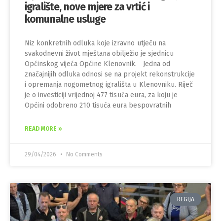
igralište, nove mjere za vrtić i
komunalne usluge
Niz konkretnih odluka koje izravno utječu na
svakodnevni život mještana obilježio je sjednicu
Općinskog vijeća Općine Klenovnik. Jedna od
značajnijih odluka odnosi se na projekt rekonstrukcije
i opremanja nogometnog igrališta u Klenovniku. Riječ
je o investiciji vrijednoj 477 tisuća eura, za koju je
Općini odobreno 210 tisuća eura bespovratnih
READ MORE »
29/04/2026
No Comments
REGIJA