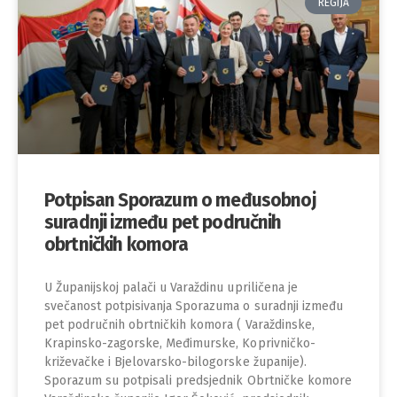
REGIJA
Potpisan Sporazum o međusobnoj
suradnji između pet područnih
obrtničkih komora
U Županijskoj palači u Varaždinu upriličena je
svečanost potpisivanja Sporazuma o suradnji između
pet područnih obrtničkih komora ( Varaždinske,
Krapinsko-zagorske, Međimurske, Koprivničko-
križevačke i Bjelovarsko-bilogorske županije).
Sporazum su potpisali predsjednik Obrtničke komore