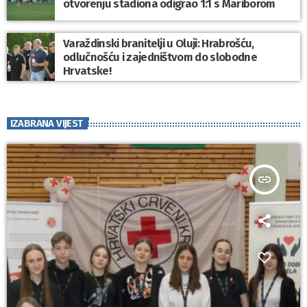
otvorenju stadiona odigrao 1:1 s Mariborom
Varaždinski branitelji u Oluji: Hrabrošću,
odlučnošću i zajedništvom do slobodne
Hrvatske!
IZABRANA VIJEST
insert_link