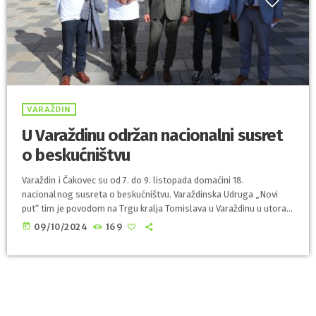
VARAŽDIN
U Varaždinu održan nacionalni susret
o beskućništvu
Varaždin i Čakovec su od 7. do 9. listopada domaćini 18.
nacionalnog susreta o beskućništvu. Varaždinska Udruga „Novi
put“ tim je povodom na Trgu kralja Tomislava u Varaždinu u utorak
8. listopada postavila štand na kojem se obilježava Svjetski dan
today
09/10/2024
169
beskućnika. Organizatore i njihove goste iz četrnaest udruga koje
su članice Hrvatske mreže beskućnika posjetio je i gradonačelnik
Grada Varaždina dr. sc. Neven Bosilj koji je ujedno i pokrovitelj
ovog […]