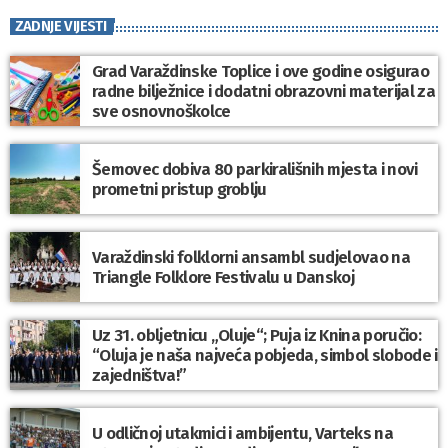
ZADNJE VIJESTI
Grad Varaždinske Toplice i ove godine osigurao
radne bilježnice i dodatni obrazovni materijal za
sve osnovnoškolce
Šemovec dobiva 80 parkirališnih mjesta i novi
prometni pristup groblju
Varaždinski folklorni ansambl sudjelovao na
Triangle Folklore Festivalu u Danskoj
Uz 31. obljetnicu „Oluje“; Puja iz Knina poručio:
“Oluja je naša najveća pobjeda, simbol slobode i
zajedništva!”
U odličnoj utakmici i ambijentu, Varteks na