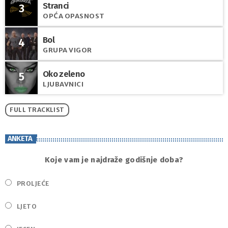
Stranci
3
OPĆA OPASNOST
Bol
4
GRUPA VIGOR
Oko zeleno
5
LJUBAVNICI
FULL TRACKLIST
ANKETA
Koje vam je najdraže godišnje doba?
PROLJEĆE
LJETO