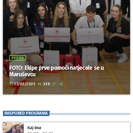
REGIJA
FOTO: Ekipe prve pomoći natjecale se u
Maruševcu
today
17/03/2025
339
RASPORED PROGRAMA
Kaj ima