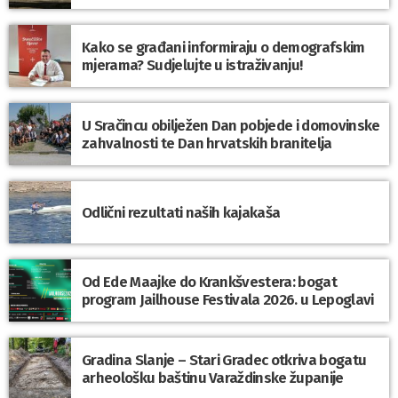
Kako se građani informiraju o demografskim
mjerama? Sudjelujte u istraživanju!
U Sračincu obilježen Dan pobjede i domovinske
zahvalnosti te Dan hrvatskih branitelja
Odlični rezultati naših kajakaša
Od Ede Maajke do Krankšvestera: bogat
program Jailhouse Festivala 2026. u Lepoglavi
Gradina Slanje – Stari Gradec otkriva bogatu
arheološku baštinu Varaždinske županije