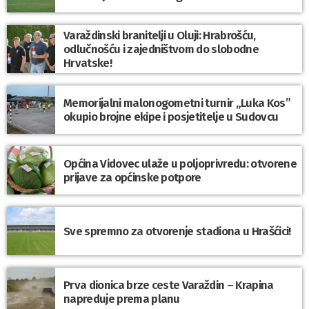
Varaždinski branitelji u Oluji: Hrabrošću,
odlučnošću i zajedništvom do slobodne
Hrvatske!
Memorijalni malonogometni turnir „Luka Kos”
okupio brojne ekipe i posjetitelje u Sudovcu
Općina Vidovec ulaže u poljoprivredu: otvorene
prijave za općinske potpore
Sve spremno za otvorenje stadiona u Hrašćici!
Prva dionica brze ceste Varaždin – Krapina
napreduje prema planu