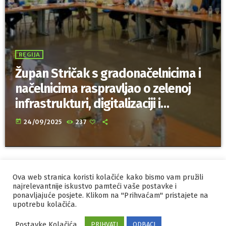
REGIJA
Župan Stričak s gradonačelnicima i
načelnicima raspravljao o zelenoj
infrastrukturi, digitalizaciji i
proračunu Varaždinske županije
today
24/09/2025
237
Ova web stranica koristi kolačiće kako bismo vam pružili
IZRADA I HOSTING
ORBIS
najrelevantnije iskustvo pamteći vaše postavke i
ponavljajuće posjete. Klikom na "Prihvaćam" pristajete na
MARKETING
PRAVILA PRIVATNOSTI
upotrebu kolačića.
Postavke Kolačića
PRIHVATI
ODBACI