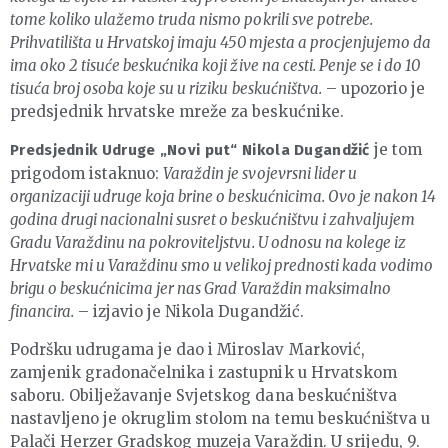
tome koliko ulažemo truda nismo pokrili sve potrebe.
Prihvatilišta u Hrvatskoj imaju 450 mjesta a procjenjujemo da
ima oko 2 tisuće beskućnika koji žive na cesti. Penje se i do 10
tisuća broj osoba koje su u riziku beskućništva.
– upozorio je
predsjednik hrvatske mreže za beskućnike.
je tom
Predsjednik Udruge „Novi put“ Nikola Dugandžić
prigodom istaknuo:
Varaždin je svojevrsni lider u
organizaciji udruge koja brine o beskućnicima. Ovo je nakon 14
godina drugi nacionalni susret o beskućništvu i zahvaljujem
Gradu Varaždinu na pokroviteljstvu. U odnosu na kolege iz
Hrvatske mi u Varaždinu smo u velikoj prednosti kada vodimo
brigu o beskućnicima jer nas Grad Varaždin maksimalno
financira.
– izjavio je Nikola Dugandžić.
Podršku udrugama je dao i Miroslav Marković,
zamjenik gradonačelnika i zastupnik u Hrvatskom
saboru. Obilježavanje Svjetskog dana beskućništva
nastavljeno je okruglim stolom na temu beskućništva u
Palači Herzer Gradskog muzeja Varaždin. U srijedu, 9.