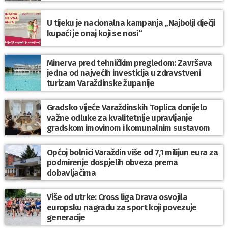
U tijeku je nacionalna kampanja „Najbolji dječji
kupaći je onaj koji se nosi“
Minerva pred tehničkim pregledom: Završava
jedna od najvećih investicija u zdravstveni
turizam Varaždinske županije
Gradsko vijeće Varaždinskih Toplica donijelo
važne odluke za kvalitetnije upravljanje
gradskom imovinom i komunalnim sustavom
Općoj bolnici Varaždin više od 7,1 milijun eura za
podmirenje dospjelih obveza prema
dobavljačima
Više od utrke: Cross liga Drava osvojila
europsku nagradu za sport koji povezuje
generacije