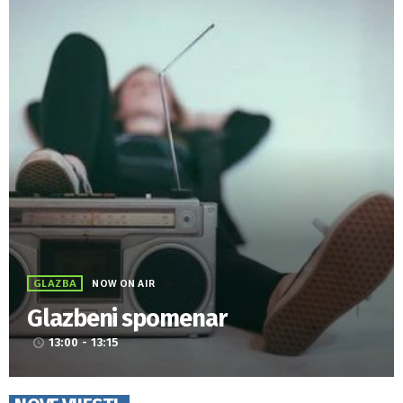
GLAZBA
NOW ON AIR
Glazbeni spomenar
13:00 - 13:15
access_time