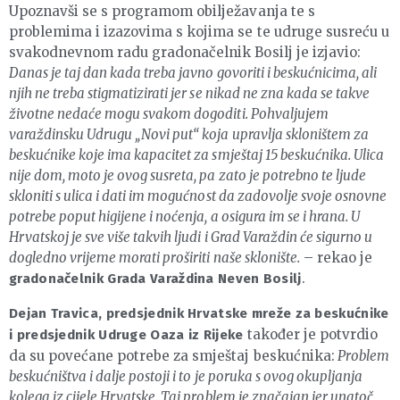
Upoznavši se s programom obilježavanja te s
problemima i izazovima s kojima se te udruge susreću u
svakodnevnom radu gradonačelnik Bosilj je izjavio:
Danas je taj dan kada treba javno govoriti i beskućnicima, ali
njih ne treba stigmatizirati jer se nikad ne zna kada se takve
životne nedaće mogu svakom dogoditi. Pohvaljujem
varaždinsku Udrugu „Novi put“ koja upravlja skloništem za
beskućnike koje ima kapacitet za smještaj 15 beskućnika. Ulica
nije dom, moto je ovog susreta, pa zato je potrebno te ljude
skloniti s ulica i dati im mogućnost da zadovolje svoje osnovne
potrebe poput higijene i noćenja, a osigura im se i hrana. U
Hrvatskoj je sve više takvih ljudi i Grad Varaždin će sigurno u
dogledno vrijeme morati proširiti naše sklonište.
– rekao je
.
gradonačelnik Grada Varaždina Neven Bosilj
Dejan Travica, predsjednik Hrvatske mreže za beskućnike
također je potvrdio
i predsjednik Udruge Oaza iz Rijeke
da su povećane potrebe za smještaj beskućnika:
Problem
beskućništva i dalje postoji i to je poruka s ovog okupljanja
kolega iz cijele Hrvatske. Taj problem je značajan jer unatoč