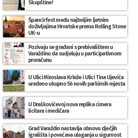
Skupštine!
Špancirfest među najboljim ljetnim
doživljajima Hrvatske prema Rolling Stone
UK-u
Pozivaju se građani s prebivalištem u
Varaždinu da sudjeluju u participativnom
proračunu
U Ulici Miroslava Krleže i Ulici Tina Ujevića
uređeno ukupno 56 novih parkirnih mjesta
U Draškovićevoj nova replika cimera
licitara i medičara
Grad Varaždin nastavlja obnovu dječjih
igrališta i povećava ulaganja u sigurnost