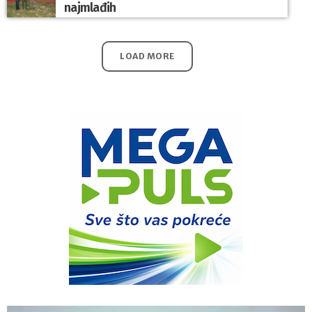
najmlađih
LOAD MORE