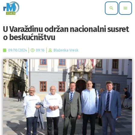
search
menu
U Varaždinu održan nacionalni susret
o beskućništvu
09/10/2024
09:16
Blaženka Vresk