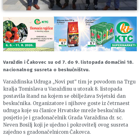
Varaždin i Čakovec su od 7. do 9. listopada domaćini 18.
nacionalnog susreta o beskućništvu.
Varaždinska Udruga „Novi put“ tim je povodom na Trgu
kralja Tomislava u Varaždinu u utorak 8. listopada
postavila štand na kojem se obilježava Svjetski dan
beskućnika. Organizatore i njihove goste iz četrnaest
udruga koje su članice Hrvatske mreže beskućnika
posjetio je i gradonačelnik Grada Varaždina dr. sc.
Neven Bosilj koji je ujedno i pokrovitelj ovog susreta
zajedno s gradonačelnicom Čakovca.