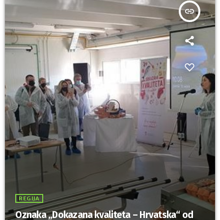
insert_link
REGIJA
Oznaka „Dokazana kvaliteta – Hrvatska“ od