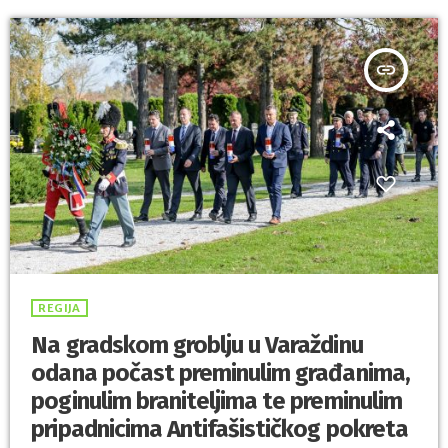
obilježja poginulim antifašistima u Kamenici i Višnjici. U nazočnosti
članova obitelji […]
insert_link
REGIJA
Na gradskom groblju u Varaždinu
odana počast preminulim građanima,
poginulim braniteljima te preminulim
pripadnicima Antifašističkog pokreta