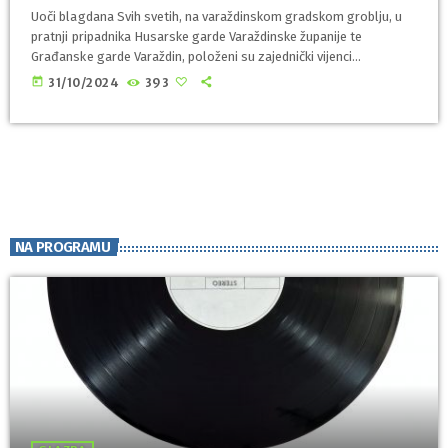
Uoči blagdana Svih svetih, na varaždinskom gradskom groblju, u
pratnji pripadnika Husarske garde Varaždinske županije te
Građanske garde Varaždin, položeni su zajednički vijenci
Varaždinske županije i Grada Varaždina kod Središnjeg križa u
today
31/10/2024
393
spomen na sve preminule građane, zatim kod Spomen kosturnice
u spomen na sve preminule te poginule pripadnike Antifašističkog
pokreta, te kod Križa branitelja u spomen na sve preminule te
poginule i nestale hrvatske branitelje, kao i civilne žrtve […]
NA PROGRAMU