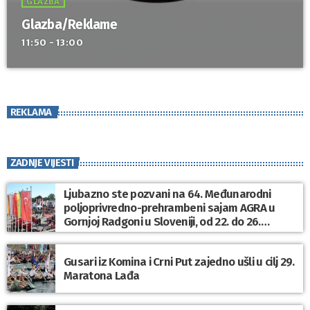
GLAZBA
Glazba/Reklame
11:50 - 13:00
REKLAMA
ZADNJE VIJESTI
Ljubazno ste pozvani na 64. Međunarodni
poljoprivredno-prehrambeni sajam AGRA u
Gornjoj Radgoni u Sloveniji, od 22. do 26.
kolovoza, gdje vas očekuju izvrsna ponuda i
nezaboravni doživljaji !
Gusari iz Komina i Crni Put zajedno ušli u cilj 29.
Maratona Lađa