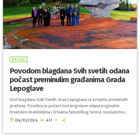
REGIJA
Povodom blagdana Svih svetih odana
počast preminulim građanima Grada
Lepoglave
Uoči blagdana Svih Svetih, Grad Lepoglava se prisjetio preminulih
građana. Posebna je počast tom prigodom odana poginulim
hrvatskim braniteljima i žrtvama fašističkog terora. Izaslanstvo
Grada Lepoglave predvođeno gradonačelnikom Marijanom
today
04/11/2024
411
Škvarićem te članovi Udruge antifašista i antifašističkih boraca iz
Lepoglave položili su vijence i upalili svijeće kod spomen obilježja
na Spomen groblju u Lepoglavi. Vijenci su položeni i kod spomen