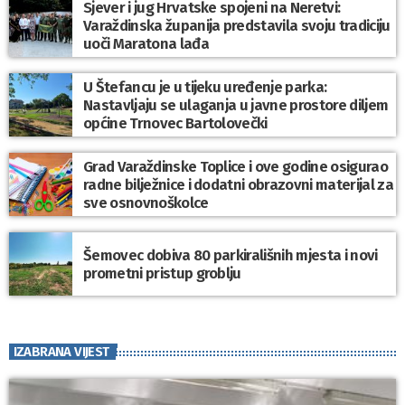
Sjever i jug Hrvatske spojeni na Neretvi:
Varaždinska županija predstavila svoju tradiciju
uoči Maratona lađa
U Štefancu je u tijeku uređenje parka:
Nastavljaju se ulaganja u javne prostore diljem
općine Trnovec Bartolovečki
Grad Varaždinske Toplice i ove godine osigurao
radne bilježnice i dodatni obrazovni materijal za
sve osnovnoškolce
Šemovec dobiva 80 parkirališnih mjesta i novi
prometni pristup groblju
IZABRANA VIJEST