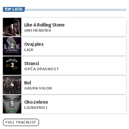
TOP LISTA
Like A Rolling Stone
1
JIMI HENDRIX
Ovaj ples
2
LAJK
Stranci
3
OPĆA OPASNOST
Bol
4
GRUPA VIGOR
Oko zeleno
5
LJUBAVNICI
FULL TRACKLIST