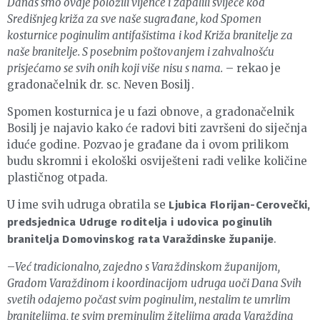
Danas smo ovdje položili vijence i zapalili svijeće kod
Središnjeg križa za sve naše sugrađane, kod Spomen
kosturnice poginulim antifašistima i kod Križa branitelje za
naše branitelje. S posebnim poštovanjem i zahvalnošću
prisjećamo se svih onih koji više nisu s nama.
– rekao je
gradonačelnik dr. sc. Neven Bosilj.
Spomen kosturnica je u fazi obnove, a gradonačelnik
Bosilj je najavio kako će radovi biti završeni do siječnja
iduće godine. Pozvao je građane da i ovom prilikom
budu skromni i ekološki osviješteni radi velike količine
plastičnog otpada.
U ime svih udruga obratila se
Ljubica Florijan-Cerovečki,
predsjednica Udruge roditelja i udovica poginulih
.
branitelja Domovinskog rata Varaždinske županije
–
Već tradicionalno, zajedno s Varaždinskom županijom,
Gradom Varaždinom i koordinacijom udruga uoči Dana Svih
svetih odajemo počast svim poginulim, nestalim te umrlim
braniteljima, te svim preminulim žiteljima grada Varaždina