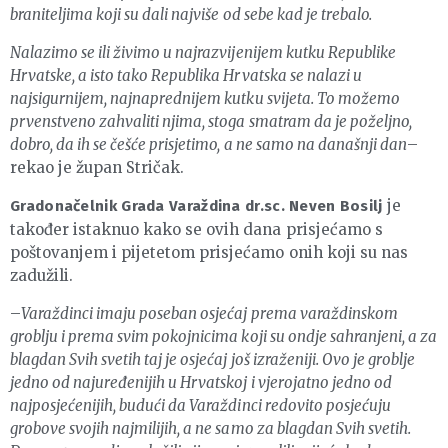
braniteljima koji su dali najviše od sebe kad je trebalo.
Nalazimo se ili živimo u najrazvijenijem kutku Republike
Hrvatske, a isto tako Republika Hrvatska se nalazi u
najsigurnijem, najnaprednijem kutku svijeta. To možemo
prvenstveno zahvaliti njima, stoga smatram da je poželjno,
dobro, da ih se češće prisjetimo, a ne samo na današnji dan
–
rekao je župan Stričak.
je
Gradonačelnik Grada Varaždina dr.sc. Neven Bosilj
također istaknuo kako se ovih dana prisjećamo s
poštovanjem i pijetetom prisjećamo onih koji su nas
zadužili.
–
Varaždinci imaju poseban osjećaj prema varaždinskom
groblju i prema svim pokojnicima koji su ondje sahranjeni, a za
blagdan Svih svetih taj je osjećaj još izraženiji. Ovo je groblje
jedno od najuređenijih u Hrvatskoj i vjerojatno jedno od
najposjećenijih, budući da Varaždinci redovito posjećuju
grobove svojih najmilijih, a ne samo za blagdan Svih svetih.