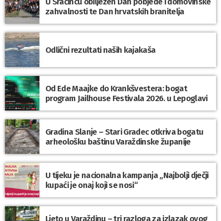
U Sračincu obilježen Dan pobjede i domovinske
zahvalnosti te Dan hrvatskih branitelja
Odlični rezultati naših kajakaša
Od Ede Maajke do Krankšvestera: bogat
program Jailhouse Festivala 2026. u Lepoglavi
Gradina Slanje – Stari Gradec otkriva bogatu
arheološku baštinu Varaždinske županije
U tijeku je nacionalna kampanja „Najbolji dječji
kupaći je onaj koji se nosi“
Ljeto u Varaždinu – tri razloga za izlazak ovog