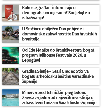
Kako se građani informiraju o
demografskim mjerama? Sudjelujte u
istraživanju!
U Sračincu obilježen Dan pobjede i
domovinske zahvalnosti te Dan hrvatskih
branitelja
Od Ede Maajke do Krankšvestera: bogat
program Jailhouse Festivala 2026. u
Lepoglavi
Gradina Slanje – Stari Gradec otkriva
bogatu arheološku baštinu Varaždinske
županije
Minerva pred tehničkim pregledom:
Završava jedna od najvećih investicija u
zdravstveni turizam Varaždinske županije