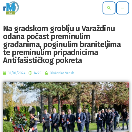
search
menu
Na gradskom groblju u Varaždinu
odana počast preminulim
građanima, poginulim braniteljima
te preminulim pripadnicima
Antifašističkog pokreta
31/10/2024
14:29
Blaženka Vresk