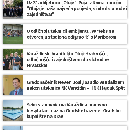
Uz 31. obljetnicu „Oluje“; Puja iz Knina poručio:
“Oluja je naša najveća pobjeda, simbol slobode i
zajedništva!”
U odličnoj utakmici i ambijentu, Varteks na
otvorenju stadiona odigrao 1:1 s Mariborom
Varaždinski branitelji u Oluji: Hrabrošću,
odlučnošću i zajedništvom do slobodne
Hrvatske!
Gradonačelnik Neven Bosilj osudio vandalizam
nakon utakmice NK Varaždin – HNK Hajduk Split
Svim stanovnicima Varaždina ponovno
besplatan ulaz na Gradske bazene i Gradsko
kupalište na Dravi