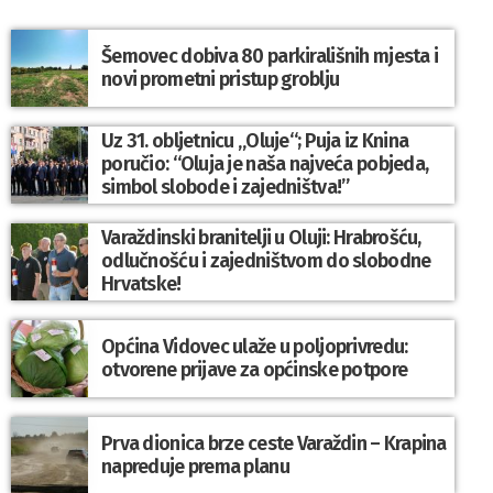
Šemovec dobiva 80 parkirališnih mjesta i
novi prometni pristup groblju
Uz 31. obljetnicu „Oluje“; Puja iz Knina
poručio: “Oluja je naša najveća pobjeda,
simbol slobode i zajedništva!”
Varaždinski branitelji u Oluji: Hrabrošću,
odlučnošću i zajedništvom do slobodne
Hrvatske!
Općina Vidovec ulaže u poljoprivredu:
otvorene prijave za općinske potpore
Prva dionica brze ceste Varaždin – Krapina
napreduje prema planu