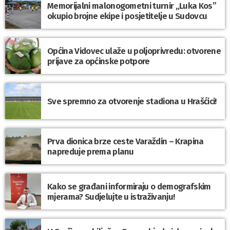
Memorijalni malonogometni turnir „Luka Kos”
okupio brojne ekipe i posjetitelje u Sudovcu
Općina Vidovec ulaže u poljoprivredu: otvorene
prijave za općinske potpore
Sve spremno za otvorenje stadiona u Hrašćici!
Prva dionica brze ceste Varaždin – Krapina
napreduje prema planu
Kako se građani informiraju o demografskim
mjerama? Sudjelujte u istraživanju!