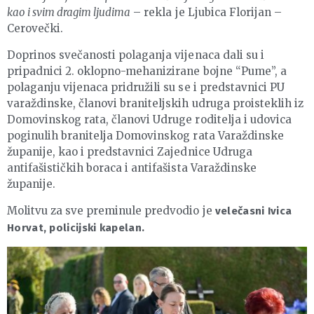
kao i svim dragim ljudima
– rekla je Ljubica Florijan –
Cerovečki.
Doprinos svečanosti polaganja vijenaca dali su i
pripadnici 2. oklopno-mehanizirane bojne “Pume”, a
polaganju vijenaca pridružili su se i predstavnici PU
varaždinske, članovi braniteljskih udruga proisteklih iz
Domovinskog rata, članovi Udruge roditelja i udovica
poginulih branitelja Domovinskog rata Varaždinske
županije, kao i predstavnici Zajednice Udruga
antifašističkih boraca i antifašista Varaždinske
županije.
Molitvu za sve preminule predvodio je
velečasni Ivica
Horvat, policijski kapelan.