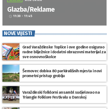
GLAZBA
NOW ON AIR
Glazba/Reklame
11:30 - 11:45
access_time
NOVE VIJESTI
Grad Varaždinske Toplice i ove godine osigurao
radne bilježnice i dodatni obrazovni materijal za
sve osnovnoškolce
Šemovec dobiva 80 parkirališnih mjesta i novi
prometni pristup groblju
Varaždinski folklorni ansambl sudjelovao na
Triangle Folklore Festivalu u Danskoj