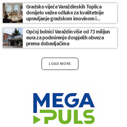
Gradsko vijeće Varaždinskih Toplica
donijelo važne odluke za kvalitetnije
upravljanje gradskom imovinom i
komunalnim sustavom
Općoj bolnici Varaždin više od 7,1 milijun
eura za podmirenje dospjelih obveza
prema dobavljačima
LOAD MORE