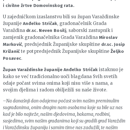
i civilne žrtve Domovinskog rata.
U zajedničkom izaslanstvu bili su župan Varaždinske
županije
, gradonačelnik Grada
Anđelko Stričak
Varaždina
, saborski zastupnik i
dr.sc. Neven Bosilj
zamjenik gradonačelnika Grada Varaždina
Miroslav
, predsjednik Županijske skupštine
Marković
dr.sc. Josip
te potpredsjednik Županijske skupštine
Križanić
Željko
.
Posavec
istaknuo je
Župan Varaždinske županije Anđelko Stričak
kako se već tradicionalno uoči blagdana Svih svetih
odaje počast svima onima koji nisu više s nama, a
svojim djelima i radom obilježili su naše živote.
–
Na današnji dan odajemo počast svim našim preminulim
sugrađanima, onim dragim nam osobama koje su bile uz nas
kad je bilo najteže, našim djedovima, bakama, rodbini,
susjedima, svim našim građanima koji su gradili grad Varaždin
i Varaždinsku županiju i samim time nas zadužili, te našim