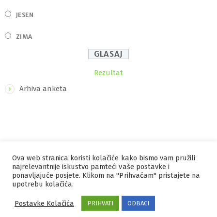
JESEN
ZIMA
Rezultat
Arhiva anketa
Ova web stranica koristi kolačiće kako bismo vam pružili
IZRADA I HOSTING
ORBIS
najrelevantnije iskustvo pamteći vaše postavke i
ponavljajuće posjete. Klikom na "Prihvaćam" pristajete na
MARKETING
PRAVILA PRIVATNOSTI
upotrebu kolačića.
Postavke Kolačića
PRIHVATI
ODBACI