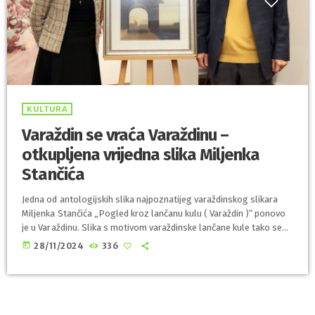
KULTURA
Varaždin se vraća Varaždinu –
otkupljena vrijedna slika Miljenka
Stančića
Jedna od antologijskih slika najpoznatijeg varaždinskog slikara
Miljenka Stančića „Pogled kroz lančanu kulu ( Varaždin )“ ponovo
je u Varaždinu. Slika s motivom varaždinske lančane kule tako se
vratila na izvorište svojeg nadahnuća u Varaždin, u palaču
today
28/11/2024
336
Sermage, Galeriju slika Gradskog muzeja Varaždin. Zahvaljujući
Gradu Varaždinu koji je osigurao sredstva u proračunu ostvarena
je još jedna akvizicija u korist Gradskog muzeja Varaždin, čime se
utiru još snažniji temelji ka budućem […]