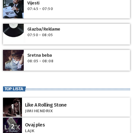
Vijesti
07:45 - 07:50
Glazba/Reklame
07:50 - 08:05
Sretna beba
08:05 - 08:08
TOP LISTA
Like A Rolling Stone
1
JIMI HENDRIX
Ovaj ples
2
LAJK