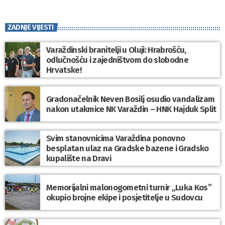
ZADNJE VIJESTI
Varaždinski branitelji u Oluji: Hrabrošću,
odlučnošću i zajedništvom do slobodne
Hrvatske!
Gradonačelnik Neven Bosilj osudio vandalizam
nakon utakmice NK Varaždin – HNK Hajduk Split
Svim stanovnicima Varaždina ponovno
besplatan ulaz na Gradske bazene i Gradsko
kupalište na Dravi
Memorijalni malonogometni turnir „Luka Kos”
okupio brojne ekipe i posjetitelje u Sudovcu