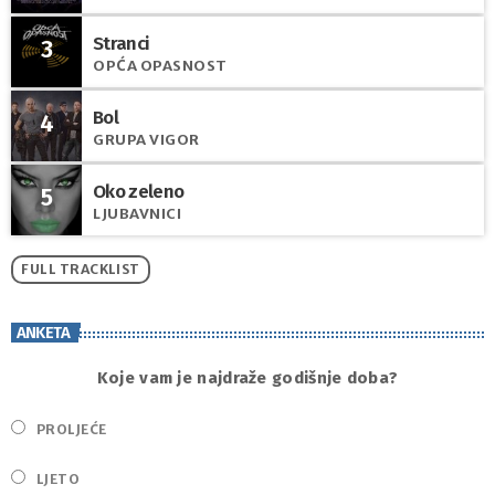
Stranci
3
OPĆA OPASNOST
Bol
4
GRUPA VIGOR
Oko zeleno
5
LJUBAVNICI
FULL TRACKLIST
ANKETA
Koje vam je najdraže godišnje doba?
PROLJEĆE
LJETO