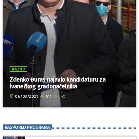
RAZNO
Zdenko Đuras najavio kandidaturu za
ivanečkog gradonačelnika
today
06/03/2021
511
RASPORED PROGRAMA