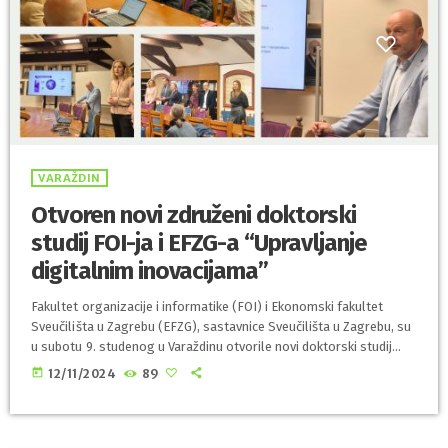
VARAŽDIN
Otvoren novi združeni doktorski
studij FOI-ja i EFZG-a “Upravljanje
digitalnim inovacijama”
Fakultet organizacije i informatike (FOI) i Ekonomski fakultet
Sveučilišta u Zagrebu (EFZG), sastavnice Sveučilišta u Zagrebu, su
u subotu 9. studenog u Varaždinu otvorile novi doktorski studij
pod nazivom Upravljanje digitalnim inovacijama i uz prisustvo
today
12/11/2024
89
prvih polaznika. Studij je jedinstven po tome što interdisciplinarno
povezuje dva znanstvena polja - ekonomiju te informacijske
znanosti i usmjeren je na područje inovativnih primjena
informacijskih tehnologija u poslovanju. Cilj mu je povezati