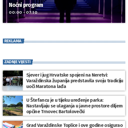
Noćni program
00:00 - 07:10
REKLAMA
ZADNJE VIJESTI
Sjever i jug Hrvatske spojeni na Neretvi:
Varaždinska županija predstavila svoju tradiciju
uoči Maratona lađa
U Štefancu je u tijeku uređenje parka:
Nastavljaju se ulaganja u javne prostore diljem
općine Trnovec Bartolovečki
Grad Varaždinske Toplice i ove godine osigurao