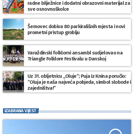
radne bilježnice i dodatni obrazovni materijal za
sve osnovnoškolce
Šemovec dobiva 80 parkirališnih mjesta i novi
prometni pristup groblju
Varaždinski folklorni ansambl sudjelovao na
Triangle Folklore Festivalu u Danskoj
Uz 31. obljetnicu „Oluje“; Puja iz Knina poručio:
“Oluja je naša najveća pobjeda, simbol slobode i
zajedništva!”
IZABRANA VIJEST