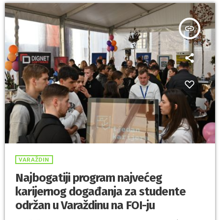
različite znanosti, čime se potiče […]
insert_link
VARAŽDIN
Najbogatiji program najvećeg
karijernog događanja za studente
održan u Varaždinu na FOI-ju