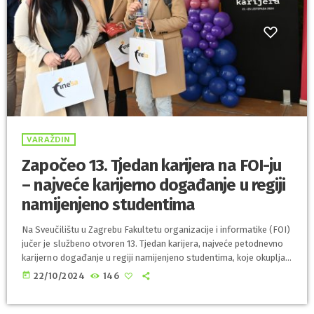
VARAŽDIN
Započeo 13. Tjedan karijera na FOI-ju
– najveće karijerno događanje u regiji
namijenjeno studentima
Na Sveučilištu u Zagrebu Fakultetu organizacije i informatike (FOI)
jučer je službeno otvoren 13. Tjedan karijera, najveće petodnevno
karijerno događanje u regiji namijenjeno studentima, koje okuplja
predstavnike 70-ak poduzeća iz IT-a i svijeta biznisa. Tijekom pet
today
22/10/2024
146
dana studenti će imati priliku sudjelovati u Karijernom španciru,
stručnim radionicama, panel raspravama i manjoj IT konferenciji, a
sve s ciljem povezivanja studenata s poslodavcima i stjecanja