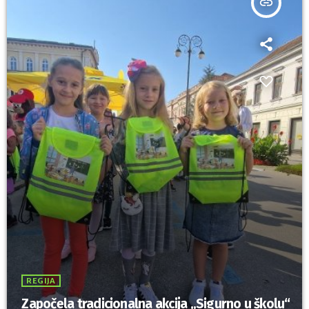
insert_link
REGIJA
Započela tradicionalna akcija „Sigurno u školu“