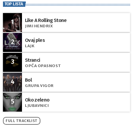
TOP LISTA
Like A Rolling Stone
1
JIMI HENDRIX
Ovaj ples
2
LAJK
Stranci
3
OPĆA OPASNOST
Bol
4
GRUPA VIGOR
Oko zeleno
5
LJUBAVNICI
FULL TRACKLIST