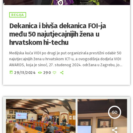
REGIJA
Dekanica i bivša dekanica FOI-ja
među 50 najutjecajnijih žena u
hrvatskom hi-techu
Medijska kuća VIDI po drugi je put organizirala prestižni odabir 50
najutjecajnijih žena u hrvatskom ICT-u, a ovogodišnja dodjela VIDI
AWARDS, koja je sinoć, 27. studenog 2024. održana u Zagrebu, još
jednom je istaknula iznimne žene koje oblikuju domaću hi-tech
today
29/11/2024
290
scenu. Među nagrađenima su se našle i dvije predstavnice
Fakulteta organizacije i informatike Sveučilišta u Zagrebu –
dekanica prof. dr. sc. Marina Klačmer Čalopa i prof. dr. sc. Nina
Begičević […]
insert_link