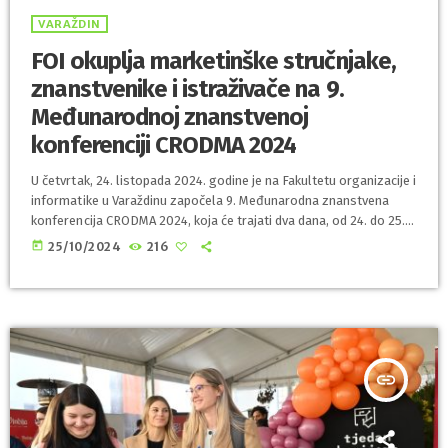
VARAŽDIN
FOI okuplja marketinške stručnjake,
znanstvenike i istraživače na 9.
Međunarodnoj znanstvenoj
konferenciji CRODMA 2024
U četvrtak, 24. listopada 2024. godine je na Fakultetu organizacije i
informatike u Varaždinu započela 9. Međunarodna znanstvena
konferencija CRODMA 2024, koja će trajati dva dana, od 24. do 25.
listopada 2024. Konferenciju organizira Hrvatska udruga za
today
25/10/2024
216
direktni i interaktivni marketing (CRODMA) u suradnji s Fakultetom
organizacije i informatike (FOI) Sveučilišta u Zagrebu te
Hrvatskom akademijom znanosti i umjetnosti (HAZU) i drugim
akademskim partnerima. Na ovogodišnjoj konferenciji sudjeluje
oko 60 […]
insert_link