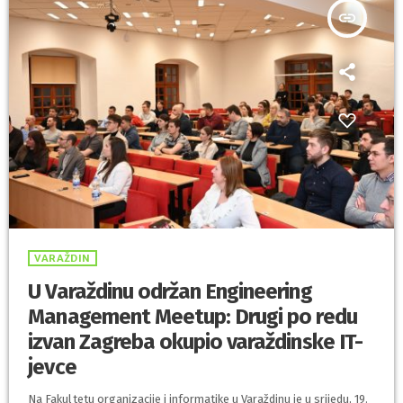
insert_link
VARAŽDIN
U Varaždinu održan Engineering
Management Meetup: Drugi po redu
izvan Zagreba okupio varaždinske IT-
jevce
Na Fakultetu organizacije i informatike u Varaždinu je u srijedu, 19.