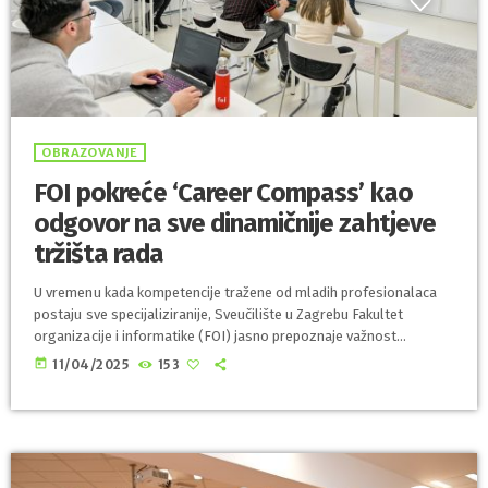
OBRAZOVANJE
FOI pokreće ‘Career Compass’ kao
odgovor na sve dinamičnije zahtjeve
tržišta rada
U vremenu kada kompetencije tražene od mladih profesionalaca
postaju sve specijaliziranije, Sveučilište u Zagrebu Fakultet
organizacije i informatike (FOI) jasno prepoznaje važnost
pravovremene pripreme studenata za karijeru. Upravo iz tog
today
11/04/2025
153
razloga, Centar za podršku studentima i razvoj karijera (CPSRK
FOI) organizira Career Compass – trodnevno karijerno događanje
koje od 14. do 16. travnja 2025. okuplja studente i predstavnike
vodećih tvrtki kako bi zajedno oblikovali put prema uspješnoj
budućnosti studenata informatičkih […]