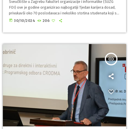
Sveučilište u Zagrebu Fakultet organizacije i informatike (SUZG
FOI) ove je godine organizirao najbogatiji Tjedan karijera dosad,
privukavši oko 70 poslodavaca i nekoliko stotina studenata koji su
svakodnevno sudjelovali na raznovrsnim panelima, radionicama i
today
30/10/2024
206
inspirativnim razgovorima s vodećim imenima IT i poslovne scene.
Ovaj događaj pružio je studentima priliku za profesionalno
umrežavanje, istraživanje novih tehnologija te inspiraciju od bivših
FOI studenata (alumni) i uspješnih poduzetnika, a sve u cilju
poticanja […]
insert_link