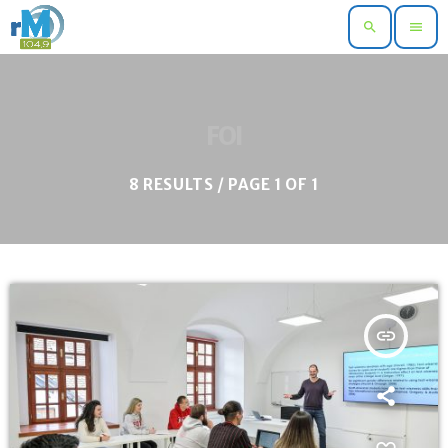
search
menu
FOI
8 RESULTS / PAGE 1 OF 1
insert_link