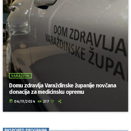
VARAŽDIN
Domu zdravlja Varaždinske županije novčana
donacija za medicinsku opremu
today
04/11/2024
217
RASPORED PROGRAMA