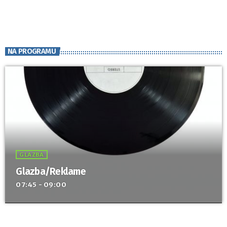
surađivali s drugim učenicima, razvijali kritičko […]
NA PROGRAMU
GLAZBA
Glazba/Reklame
07:45 - 09:00