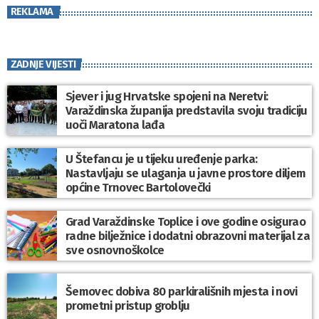
REKLAMA
ZADNJE VIJESTI
Sjever i jug Hrvatske spojeni na Neretvi:
Varaždinska županija predstavila svoju tradiciju
uoči Maratona lađa
U Štefancu je u tijeku uređenje parka:
Nastavljaju se ulaganja u javne prostore diljem
općine Trnovec Bartolovečki
Grad Varaždinske Toplice i ove godine osigurao
radne bilježnice i dodatni obrazovni materijal za
sve osnovnoškolce
Šemovec dobiva 80 parkirališnih mjesta i novi
prometni pristup groblju