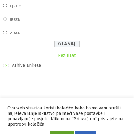
LJETO
JESEN
ZIMA
Rezultat
Arhiva anketa
Ova web stranica koristi kolačiće kako bismo vam pružili
IZRADA I HOSTING
ORBIS
najrelevantnije iskustvo pamteći vaše postavke i
ponavljajuće posjete. Klikom na "Prihvaćam" pristajete na
MARKETING
PRAVILA PRIVATNOSTI
upotrebu kolačića.