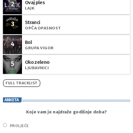
Ovaj ples
2
LAJK
Stranci
3
OPĆA OPASNOST
Bol
4
GRUPA VIGOR
Oko zeleno
5
LJUBAVNICI
FULL TRACKLIST
ANKETA
Koje vam je najdraže godišnje doba?
PROLJEĆE