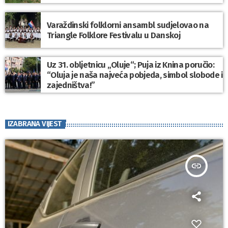
Varaždinski folklorni ansambl sudjelovao na
Triangle Folklore Festivalu u Danskoj
Uz 31. obljetnicu „Oluje“; Puja iz Knina poručio:
“Oluja je naša najveća pobjeda, simbol slobode i
zajedništva!”
IZABRANA VIJEST
insert_link