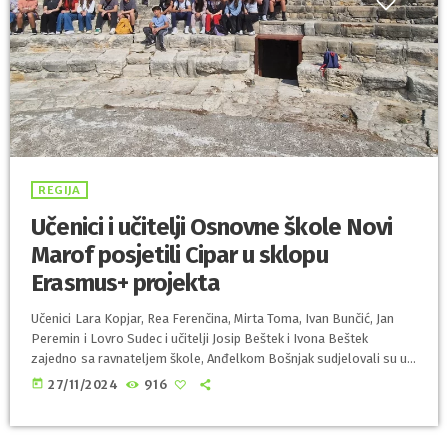
REGIJA
Učenici i učitelji Osnovne škole Novi
Marof posjetili Cipar u sklopu
Erasmus+ projekta
Učenici Lara Kopjar, Rea Ferenčina, Mirta Toma, Ivan Bunčić, Jan
Peremin i Lovro Sudec i učitelji Josip Beštek i Ivona Beštek
zajedno sa ravnateljem škole, Anđelkom Bošnjak sudjelovali su u
međunarodnoj mobilnosti na Cipru u sklopu Erasmus + projekta
today
27/11/2024
916
‘Digital Powered Teaching’ od 3. do 10. studenog 2024. Sudjelovali
su u brojnim radionicama prilikom kojih su usavršavali vještine
poznavanja engleskog jezika, unapređivali komunikacijske vještine,