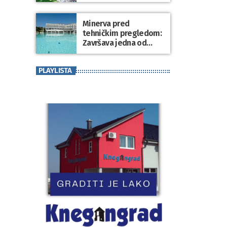
Minerva pred
tehničkim pregledom:
Završava jedna od
najvećih investicija u
zdravstveni turizam
PLAYLISTA
Varaždinske županije