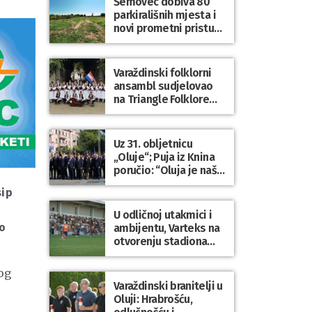
Šemovec dobiva 80
parkirališnih mjesta i
novi prometni pristup
groblju
Varaždinski folklorni
ansambl sudjelovao
na Triangle Folklore
Festivalu u Danskoj
Uz 31. obljetnicu
„Oluje“; Puja iz Knina
poručio: “Oluja je naša
najveća pobjeda,
sip
simbol slobode i
zajedništva!”
U odličnoj utakmici i
do
ambijentu, Varteks na
otvorenju stadiona
odigrao 1:1 s
Mariborom
og
Varaždinski branitelji u
Oluji: Hrabrošću,