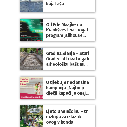
kajakaša
Od Ede Maajke do
Krankšvestera: bogat
program Jailhouse
Festivala 2026. u
Lepoglavi
Gradina Slanje – Stari
Gradec otkriva bogatu
arheološku baštinu
Varaždinske županije
U tijeku je nacionalna
kampanja „Najbolji
dječji kupaći je onaj
koji se nosi“
Ljeto u Varaždinu – tri
razloga za izlazak
ovog vikenda