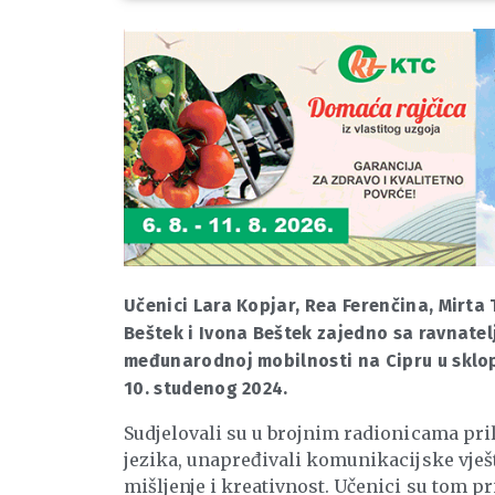
Učenici Lara Kopjar, Rea Ferenčina, Mirta T
Beštek i Ivona Beštek zajedno sa ravnatel
međunarodnoj mobilnosti na Cipru u sklop
10. studenog 2024.
Sudjelovali su u brojnim radionicama pri
jezika, unapređivali komunikacijske vješt
mišljenje i kreativnost. Učenici su tom p