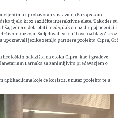
-nutrijentima i probavnom sustavu na Europskom
udsko tijelo kroz različite interaktivne alate. Također su
koliša, jedna o dobrobiti meda, dok su na drugoj učenici i
održivom razvoju. Sudjelovali su i u ‘Lovu na blago’ kroz
u upoznavali jezike zemlja partnera projekta-Cipra, Gr
arheoloških nalazišta na otoku Cipru, kao i gradove
 Planetarium Larnaka sa zanimljivim predavanjem o
im aplikacijama koje će koristiti unutar projekta te u