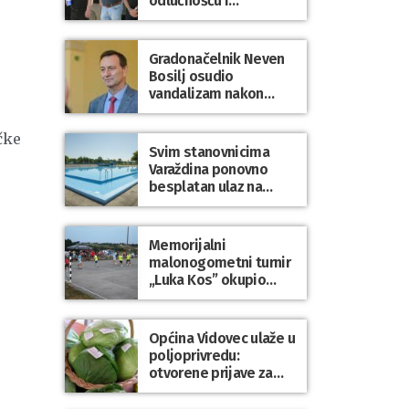
odlučnošću i
zajedništvom do
slobodne Hrvatske!
Gradonačelnik Neven
Bosilj osudio
vandalizam nakon
utakmice NK Varaždin
– HNK Hajduk Split
čke
Svim stanovnicima
Varaždina ponovno
besplatan ulaz na
Gradske bazene i
Gradsko kupalište na
Dravi
Memorijalni
malonogometni turnir
„Luka Kos” okupio
brojne ekipe i
posjetitelje u Sudovcu
Općina Vidovec ulaže u
poljoprivredu:
otvorene prijave za
općinske potpore