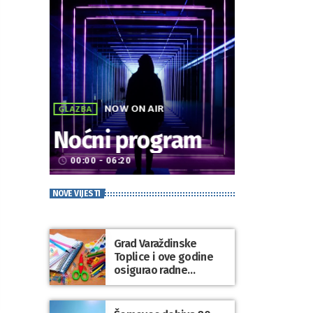
NOW ON AIR
GLAZBA
Noćni program
00:00 - 06:20
access_time
NOVE VIJESTI
Grad Varaždinske
Toplice i ove godine
osigurao radne
bilježnice i dodatni
obrazovni materijal za
sve osnovnoškolce