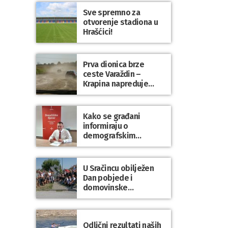
Sve spremno za
otvorenje stadiona u
Hrašćici!
Prva dionica brze
ceste Varaždin –
Krapina napreduje
prema planu
Kako se građani
informiraju o
demografskim
mjerama? Sudjelujte u
istraživanju!
U Sračincu obilježen
Dan pobjede i
domovinske
zahvalnosti te Dan
hrvatskih branitelja
Odlični rezultati naših