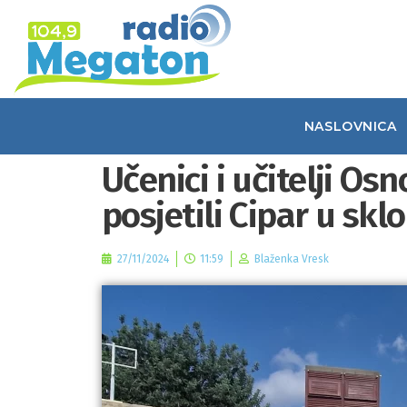
NASLOVNICA
Učenici i učitelji O
posjetili Cipar u sk
27/11/2024
11:59
Blaženka Vresk