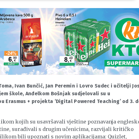
oma, Ivan Bunčić, Jan Peremin i Lovro Sudec i učitelji Jo
jem škole, Anđelkom Bošnjak sudjelovali su u
u Erasmus + projekta ‘Digital Powered Teaching’ od 3. 
likom kojih su usavršavali vještine poznavanja englesk
ine, surađivali s drugim učenicima, razvijali kritičko
rilikom bili upoznati s novim aplikacijama: Quizlet,