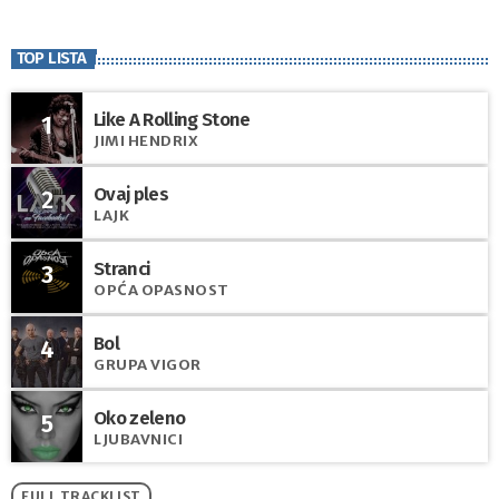
TOP LISTA
Like A Rolling Stone
1
JIMI HENDRIX
Ovaj ples
2
LAJK
Stranci
3
OPĆA OPASNOST
Bol
4
GRUPA VIGOR
Oko zeleno
5
LJUBAVNICI
FULL TRACKLIST