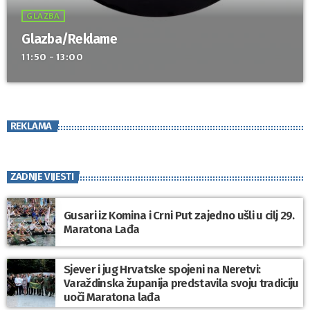
GLAZBA
Glazba/Reklame
11:50 - 13:00
REKLAMA
ZADNJE VIJESTI
Gusari iz Komina i Crni Put zajedno ušli u cilj 29.
Maratona Lađa
Sjever i jug Hrvatske spojeni na Neretvi:
Varaždinska županija predstavila svoju tradiciju
uoči Maratona lađa