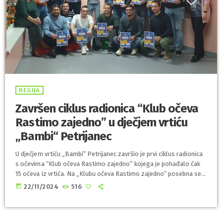
REGIJA
Završen ciklus radionica “Klub očeva
Rastimo zajedno” u dječjem vrtiću
„Bambi“ Petrijanec
U dječjem vrtiću „Bambi“ Petrijanec završio je prvi ciklus radionica
s očevima “Klub očeva Rastimo zajedno” kojega je pohađalo čak
15 očeva iz vrtića. Na „Klubu očeva Rastimo zajedno“ posebna se
pažnja posvećuje ulozi oca u ranom djetinjstvu, te je to prilika da
today
22/11/2024
516
se čuje kako očevi žive svoje očinstvo. Na radionicama očevi su
zajedno s voditeljicama i drugim očevima stjecali nova saznanja o
ulozi oca u ranom djetinjstvu i […]