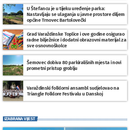
U Štefancu je u tijeku uređenje parka:
Nastavljaju se ulaganja u javne prostore diljem
općine Trnovec Bartolovečki
Grad Varaždinske Toplice i ove godine osigurao
radne bilježnice i dodatni obrazovni materijal za
sve osnovnoškolce
Šemovec dobiva 80 parkirališnih mjesta i novi
prometni pristup groblju
Varaždinski folklorni ansambl sudjelovao na
Triangle Folklore Festivalu u Danskoj
IZABRANA VIJEST