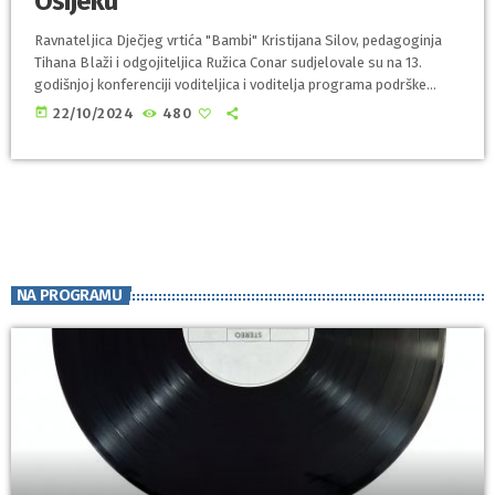
Osijeku
Ravnateljica Dječjeg vrtića "Bambi" Kristijana Silov, pedagoginja
Tihana Blaži i odgojiteljica Ružica Conar sudjelovale su na 13.
godišnjoj konferenciji voditeljica i voditelja programa podrške
roditeljstvu „Rastimo zajedno“. Konferencija se održavala 18. i 19.
today
22/10/2024
480
listopada, a voditeljice su sudjelovale na plenarnim predavanjima i
radionicama koje su održali stručnjaci s područja Republike
Hrvatske. Naglasak ovogodišnje konferencije bio je na medijima i
roditeljstvu, ali su ponuđene i druge tematske radionice te primjeri
dobre […]
NA PROGRAMU