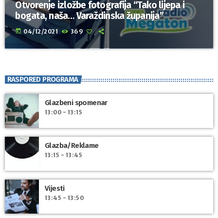
Otvorenje izložbe fotografija “Tako lijepa i
bogata, naša… Varaždinska županija”
today
04/12/2021
369
RASPORED PROGRAMA
Glazbeni spomenar
13:00 - 13:15
Glazba/Reklame
13:15 - 13:45
Vijesti
13:45 - 13:50