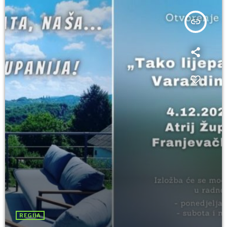
insert_link
REGIJA