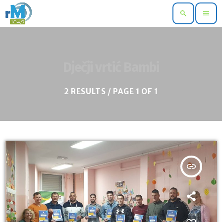
search
menu
Dječji vrtić Bambi
2 RESULTS / PAGE 1 OF 1
insert_link