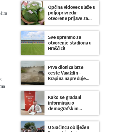
Općina Vidovec ulaže u
poljoprivredu:
Mira
otvorene prijave za
općinske potpore
Sve spremno za
otvorenje stadiona u
Hrašćici!
Prva dionica brze
ceste Varaždin –
Krapina napreduje
ne
prema planu
ima
Kako se građani
informiraju o
demografskim
mjerama? Sudjelujte u
istraživanju!
U Sračincu obilježen