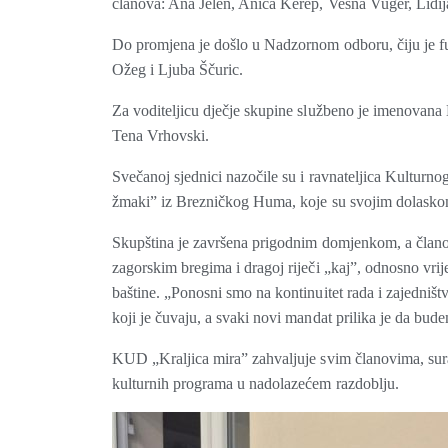
članova: Ana Jelen, Anica Kerep, Vesna Vuger, Lidi
Do promjena je došlo u Nadzornom odboru, čiju je fu
Ožeg i Ljuba Ščuric.
Za voditeljicu dječje skupine službeno je imenovana
Tena Vrhovski.
Svečanoj sjednici nazočile su i ravnateljica Kulturn
žmaki” iz Brezničkog Huma, koje su svojim dolasko
Skupština je završena prigodnim domjenkom, a članovi
zagorskim bregima i dragoj riječi „kaj”, odnosno vrij
baštine. „Ponosni smo na kontinuitet rada i zajedniš
koji je čuvaju, a svaki novi mandat prilika je da bude
KUD „Kraljica mira” zahvaljuje svim članovima, suradn
kulturnih programa u nadolazećem razdoblju.