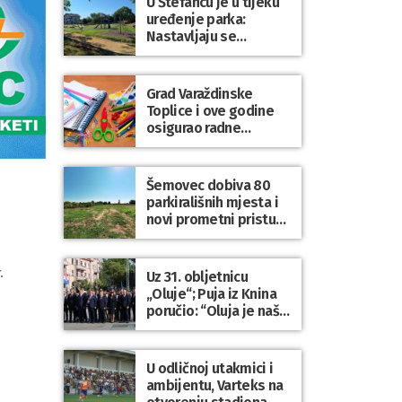
U Štefancu je u tijeku
uređenje parka:
Nastavljaju se
ulaganja u javne
prostore diljem
općine Trnovec
Grad Varaždinske
Bartolovečki
Toplice i ove godine
osigurao radne
bilježnice i dodatni
obrazovni materijal za
sve osnovnoškolce
Šemovec dobiva 80
parkirališnih mjesta i
novi prometni pristup
groblju
.
Uz 31. obljetnicu
„Oluje“; Puja iz Knina
poručio: “Oluja je naša
najveća pobjeda,
simbol slobode i
zajedništva!”
U odličnoj utakmici i
ambijentu, Varteks na