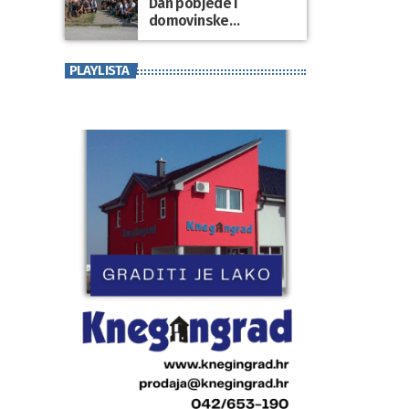
Dan pobjede i
domovinske
zahvalnosti te Dan
hrvatskih branitelja
PLAYLISTA