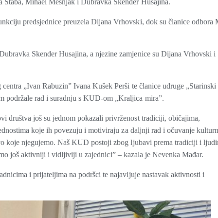
ja Štaba, Mihael Mešnjak i Dubravka Skender Husajina.
nkciju predsjednice preuzela Dijana Vrhovski, dok su članice odbora 
 Dubravka Skender Husajina, a njezine zamjenice su Dijana Vrhovski i
og centra „Ivan Rabuzin” Ivana Kušek Perši te članice udruge „Starinski
m podržale rad i suradnju s KUD-om „Kraljica mira”.
 društva još su jednom pokazali privrženost tradiciji, običajima,
ednostima koje ih povezuju i motiviraju za daljnji rad i očuvanje kultur
tvo koje njegujemo. Naš KUD postoji zbog ljubavi prema tradiciji i ljud
mo još aktivniji i vidljiviji u zajednici” – kazala je Nevenka Mađar.
icima i prijateljima na podršci te najavljuje nastavak aktivnosti i