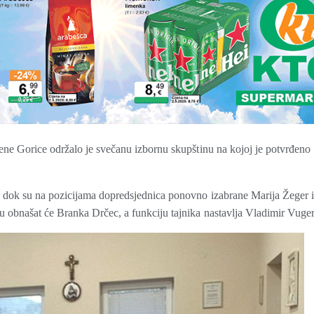
ne Gorice održalo je svečanu izbornu skupštinu na kojoj je potvrđeno
 dok su na pozicijama dopredsjednica ponovno izabrane Marija Žeger i
obnašat će Branka Drčec, a funkciju tajnika nastavlja Vladimir Vuger