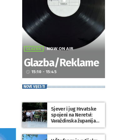
NOW ON AIR
GLAZBA
Glazba/Reklame
15:10 - 15:45
access_time
NOVE VIJESTI
Sjever i jug Hrvatske
spojeni na Neretvi:
Varaždinska županija
predstavila svoju
tradiciju uoči Maratona
lađa