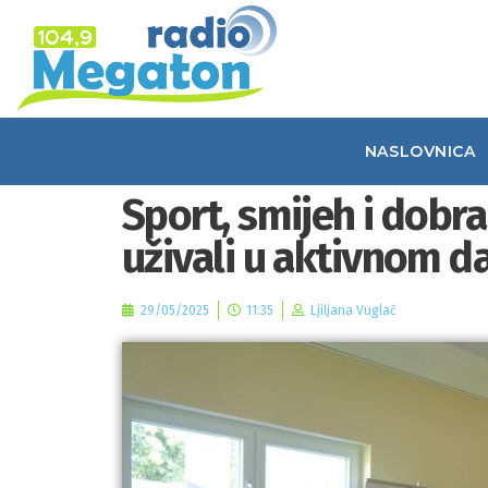
NASLOVNICA
Sport, smijeh i dobra
uživali u aktivnom d
29/05/2025
11:35
Ljiljana Vuglač