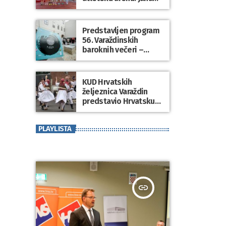
Koščak i Klemen
Modrijančić pobjednici
atletskog spektakla
Predstavljen program
“Korzo Jump 2026”
56. Varaždinskih
baroknih večeri –
zemlja partner
Kraljevina Belgija
KUD Hrvatskih
željeznica Varaždin
predstavio Hrvatsku
na međunarodnom
folklornom festivalu u
PLAYLISTA
SAD-u
insert_link