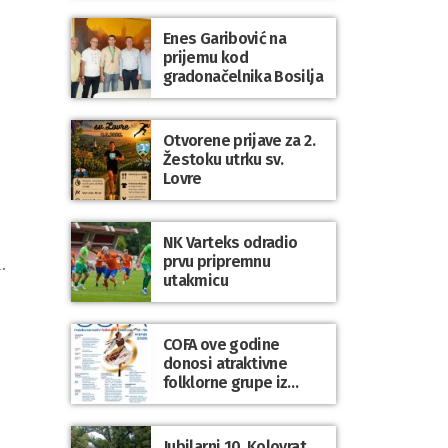
Enes Garibović na
prijemu kod
gradonačelnika Bosilja
Otvorene prijave za 2.
Žestoku utrku sv.
Lovre
NK Varteks odradio
prvu pripremnu
.
utakmicu
COFA ove godine
donosi atraktivne
folklorne grupe iz
Poljske, Škotske, Litve
i Uskršnjih otoka
Jubilarni 10. Kolovrat