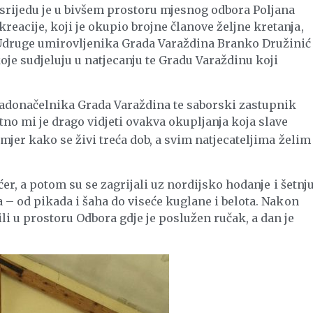
srijedu je u bivšem prostoru mjesnog odbora Poljana
eacije, koji je okupio brojne članove željne kretanja,
 Udruge umirovljenika Grada Varaždina Branko Družinić
je sudjeluju u natjecanju te Gradu Varaždinu koji
radonačelnika Grada Varaždina te saborski zastupnik
etno mi je drago vidjeti ovakva okupljanja koja slave
imjer kako se živi treća dob, a svim natjecateljima želim
ećer, a potom su se zagrijali uz nordijsko hodanje i šetnju
a – od pikada i šaha do viseće kuglane i belota. Nakon
li u prostoru Odbora gdje je poslužen ručak, a dan je