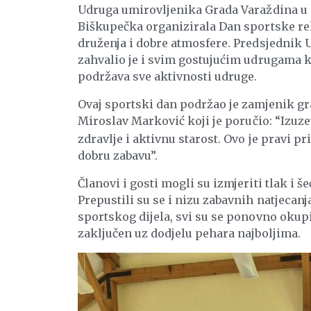
Udruga umirovljenika Grada Varaždina u 
Biškupečka organizirala Dan sportske rekr
druženja i dobre atmosfere. Predsjednik
zahvalio je i svim gostujućim udrugama ko
podržava sve aktivnosti udruge.
Ovaj sportski dan podržao je zamjenik g
Miroslav Marković
koji je poručio: “Izuz
zdravlje i aktivnu starost. Ovo je pravi pr
dobru zabavu”.
Članovi i gosti mogli su izmjeriti tlak i š
Prepustili su se i nizu zabavnih natjecanj
sportskog dijela, svi su se ponovno okupi
zaključen uz dodjelu pehara najboljima.