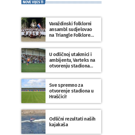
NOVE VIJESTI
Varaždinski folklorni
ansambl sudjelovao
na Triangle Folklore
Festivalu u Danskoj
U odličnoj utakmici i
ambijentu, Varteks na
otvorenju stadiona
odigrao 1:1 s
Mariborom
Sve spremno za
otvorenje stadiona u
Hrašćici!
Odlični rezultati naših
kajakaša