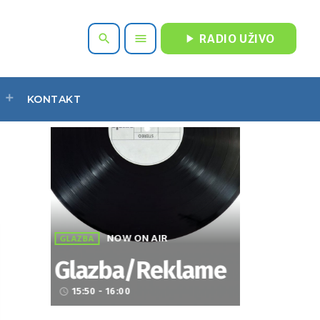
play_arrow
search
menu
RADIO UŽIVO
KONTAKT
NOW ON AIR
GLAZBA
Glazba/Reklame
15:50 - 16:00
access_time