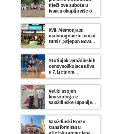
riječi ove subote u
Ivancu okuplja više od
50 pjesnika
XVII. Memorijalni
malonogometni noćni
turnir „Stjepan Novak“
okupio brojne ekipe i
posjetitelje u Grani
Stotinjak varaždinskih
osnovnoškolaca uživa
u 7. Ljetnom
sportskom višeboju
Veliki uspjeh
kineziologa iz
Varaždinske županije
na 34. međunarodnoj
ljetnoj školi
kineziologa u Poreču
Varaždinski Korzo
transformiran u
atletsku arenu: Jana