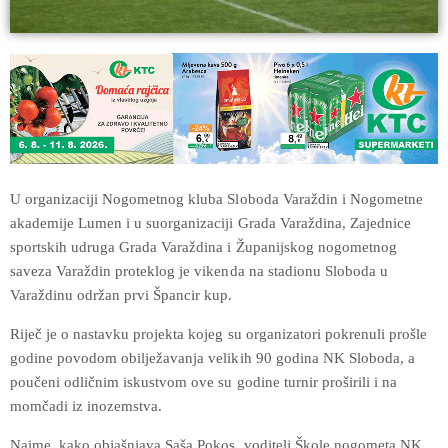
U organizaciji Nogometnog kluba Sloboda Varaždin i Nogometne
akademije Lumen i u suorganizaciji Grada Varaždina, Zajednice
sportskih udruga Grada Varaždina i Županijskog nogometnog
saveza Varaždin proteklog je vikenda na stadionu Sloboda u
Varaždinu održan prvi Špancir kup.
Riječ je o nastavku projekta kojeg su organizatori pokrenuli prošle
godine povodom obilježavanja velikih 90 godina NK Sloboda, a
poučeni odličnim iskustvom ove su godine turnir proširili i na
momčadi iz inozemstva.
Naime, kako objašnjava Saša Pokos, voditelj Škole nogometa NK