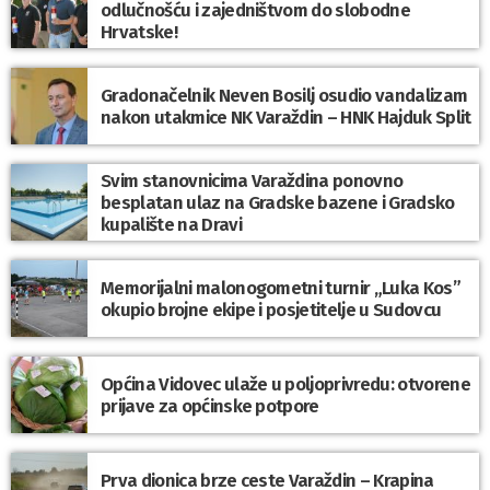
odlučnošću i zajedništvom do slobodne
Hrvatske!
Gradonačelnik Neven Bosilj osudio vandalizam
nakon utakmice NK Varaždin – HNK Hajduk Split
Svim stanovnicima Varaždina ponovno
besplatan ulaz na Gradske bazene i Gradsko
kupalište na Dravi
Memorijalni malonogometni turnir „Luka Kos”
okupio brojne ekipe i posjetitelje u Sudovcu
Općina Vidovec ulaže u poljoprivredu: otvorene
prijave za općinske potpore
Prva dionica brze ceste Varaždin – Krapina