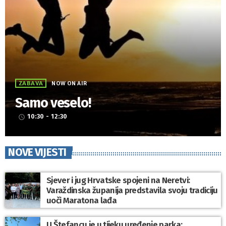
ZABAVA
NOW ON AIR
Samo veselo!
10:30 - 12:30
access_time
NOVE VIJESTI
Sjever i jug Hrvatske spojeni na Neretvi:
Varaždinska županija predstavila svoju tradiciju
uoči Maratona lađa
U Štefancu je u tijeku uređenje parka: