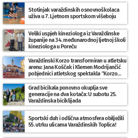
Stotinjak varaždinskih osnovnoškolaca
uživa u 7. Ljetnom sportskom višeboju
Veliki uspjeh kineziologa iz Varaždinske
županije na 34. međunarodnoj ljetnoj školi
kineziologa u Poreču
Varaždinski Korzo transformiran u atletsku
arenu: Jana Koščak i Klemen Modrijančić
pobjednici atletskog spektakla “Korzo
Jump 2026”
Grad bicikala ponovno okuplja sve
generacije na dva kotača: U subotu 25.
Varaždinska biciklijada
Sportski duh i odlična atmosfera obilježili
55. utrku ulicama Varaždinskih Toplica!