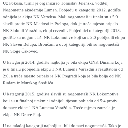
Uz Pokosa, turnir je organizirao Tomislav Jelenski, voditelj
Nogometne akademije Lumen. Pobjedu u kategoriji 2012. godište
odnijela je ekipa NK Varteksa. Mali nogometaši u finalu su s 5:0
slavili protiv NK Mladosti iz Preloga, dok je treće mjesto pripalo
NK Slobodi Varaždin, ekipi crvenih. Pobjednici u kategoriji 2013.
godište su nogometaši NK Lokomotive koji su s 2:0 pobijedili ekipu
NK Slaven Belupa. Brončani u ovoj kategoriji bili su nogometaši
NK Sloge Čakovec.
U kategoriji 2014. godište najbolja je bila ekipa GNK Dinama koja
je u finalu pobijedila ekipu 1 NA Lumena Varaždin s rezultatom od
2:0, a treće mjesto pripalo je NK Pregradi koja je bila bolja od NK
Rudara iz Murskog Središća.
U kategoriji 2015. godište slavili su nogometaši NK Lokomotive
koji su u finalnoj utakmici odnijeli tijesnu pobjedu od 5:4 protiv
domaće ekipe 1 NA Lumena Varaždin. Treće mjesto zauzela je
ekipa NK Drave Ptuj.
U najmlađoj kategoriji najbolji su bili domaći nogometaši. Tako je