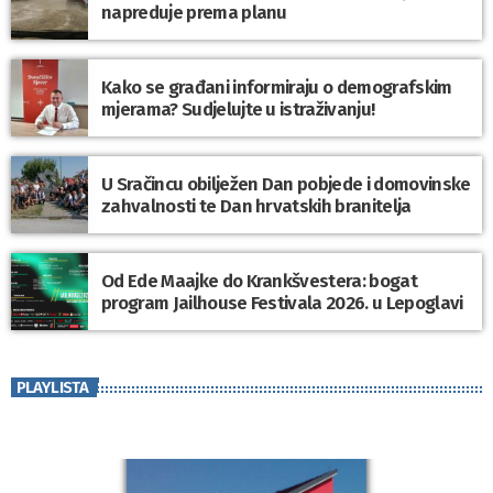
napreduje prema planu
Kako se građani informiraju o demografskim
mjerama? Sudjelujte u istraživanju!
U Sračincu obilježen Dan pobjede i domovinske
zahvalnosti te Dan hrvatskih branitelja
Od Ede Maajke do Krankšvestera: bogat
program Jailhouse Festivala 2026. u Lepoglavi
PLAYLISTA