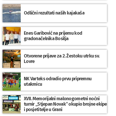
Odlični rezultati naših kajakaša
Enes Garibović na prijemu kod
gradonačelnika Bosilja
Otvorene prijave za 2. Žestoku utrku sv.
Lovre
NK Varteks odradio prvu pripremnu
utakmicu
XVII. Memorijalni malonogometni noćni
turnir „Stjepan Novak“ okupio brojne ekipe
i posjetitelje u Grani