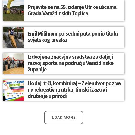
Prijavite se na 55. izdanje Utrke ulicama
Grada Varaždinskih Toplica
Emil Milihram po sedmi puta ponio titulu
svjetskog prvaka
Izdvojena značajna sredstva za daljnji
razvoj sporta na području Varaždinske
županije
Hodaj, trči, kombiniraj – Zelendvor poziva
na rekreativnu utrku, timski izazov i
druženje u prirodi
LOAD MORE