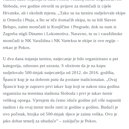
Sloboda, ove godine otvorili su prijave za momčadi iz cijele
Hrvatske, ali i okolnih mjesta. „Tako su na turniru sudjelovale ekipe
iz Ormoža i Ptuja, a što se tiče domaćih ekipa, tu su bili Slaven
Belupo, zatim momčadi iz Konjščine i Pregrade, dok su nam iz
Zagreba stigli Dinamo i Lokomotiva. Naravno, tu su i varaždinske
momčadi iz NK Varaždina i NK Varteksa te ekipe iz ove regije –
rekao je Pokos.
U dva dana trajanja turnira, natjecanje je bilo organizirano u pet
kategorija, odnosno pet uzrasta. S obzirom da je na kupu
sudjelovalo 500-tinjak natjecatelja od 2012. do 2016. godišta,
Špancir kup je na dobrom putu da postane tradicionalan. „Ovaj
Špancir kup je zapravo prvi takav kup koji se nakon niza godina
organizira na terenima stadiona Sloboda i prvi je takav turnir
velikog opsega. Vjerujem da ćemo iduće godine još više napuniti
stadion i da ovaj turnir može rasti iz godine u godinu. Budući je
ovo početak, brojka od 500-tinjak djece je zaista velika. Ovo je
jako dobar temelj za ubuduće” – zaključio je Pokos.