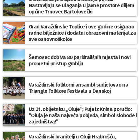
Nastavljaju se ulaganja u javne prostore diljem
općine Trnovec Bartolovečki
Grad Varaždinske Toplice i ove godine osigurao
radne bilježnice i dodatni obrazovni materijal za
sve osnovnoškolce
Šemovec dobiva 80 parkirališnih mjesta i novi
prometni pristup groblju
Varaždinski folklorni ansambl sudjelovao na
Triangle Folklore Festivalu u Danskoj
Uz 31. obljetnicu „Oluje“; Puja iz Knina poručio:
“Oluja je naša najveća pobjeda, simbol slobode i
zajedništva!”
Varaždinski branitelji u Oluji: Hrabrošću,