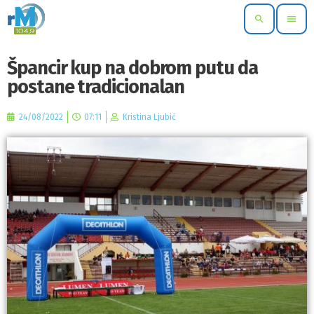
search
menu
Špancir kup na dobrom putu da
postane tradicionalan
24/08/2022
07:11
Kristina Ljubić