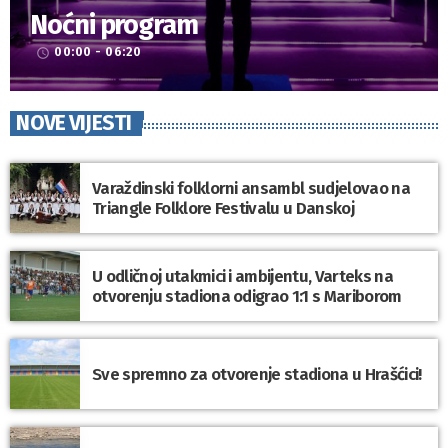
Noćni program
00:00 - 06:20
access_time
NOVE VIJESTI
Varaždinski folklorni ansambl sudjelovao na
Triangle Folklore Festivalu u Danskoj
U odličnoj utakmici i ambijentu, Varteks na
otvorenju stadiona odigrao 1:1 s Mariborom
Sve spremno za otvorenje stadiona u Hrašćici!