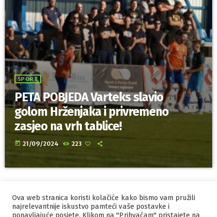
SPORT
PETA POBJEDA Varteks slavio
golom Hrženjaka i privremeno
zasjeo na vrh tablice!
today
21/09/2024
223
Ova web stranica koristi kolačiće kako bismo vam pružili
IZRADA I HOSTING
ORBIS
najrelevantnije iskustvo pamteći vaše postavke i
ponavljajuće posjete. Klikom na "Prihvaćam" pristajete na
MARKETING