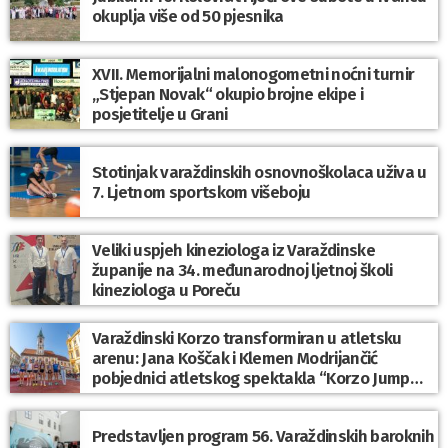
okuplja više od 50 pjesnika
XVII. Memorijalni malonogometni noćni turnir
„Stjepan Novak“ okupio brojne ekipe i
posjetitelje u Grani
Stotinjak varaždinskih osnovnoškolaca uživa u
7. Ljetnom sportskom višeboju
Veliki uspjeh kineziologa iz Varaždinske
županije na 34. međunarodnoj ljetnoj školi
kineziologa u Poreču
Varaždinski Korzo transformiran u atletsku
arenu: Jana Koščak i Klemen Modrijančić
pobjednici atletskog spektakla “Korzo Jump
2026”
Predstavljen program 56. Varaždinskih baroknih