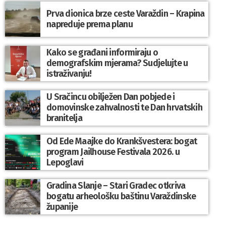
Prva dionica brze ceste Varaždin – Krapina
napreduje prema planu
Kako se građani informiraju o
demografskim mjerama? Sudjelujte u
istraživanju!
U Sračincu obilježen Dan pobjede i
domovinske zahvalnosti te Dan hrvatskih
branitelja
Od Ede Maajke do Krankšvestera: bogat
program Jailhouse Festivala 2026. u
Lepoglavi
Gradina Slanje – Stari Gradec otkriva
bogatu arheološku baštinu Varaždinske
županije