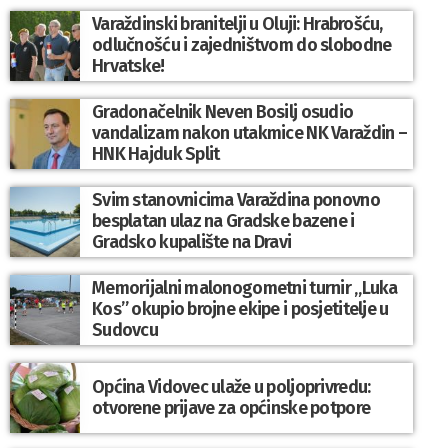
Varaždinski branitelji u Oluji: Hrabrošću,
odlučnošću i zajedništvom do slobodne
Hrvatske!
Gradonačelnik Neven Bosilj osudio
vandalizam nakon utakmice NK Varaždin –
HNK Hajduk Split
Svim stanovnicima Varaždina ponovno
besplatan ulaz na Gradske bazene i
Gradsko kupalište na Dravi
Memorijalni malonogometni turnir „Luka
Kos” okupio brojne ekipe i posjetitelje u
Sudovcu
Općina Vidovec ulaže u poljoprivredu:
otvorene prijave za općinske potpore