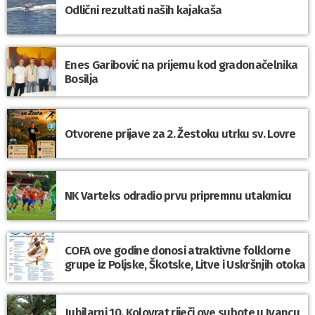
Odlični rezultati naših kajakaša
Enes Garibović na prijemu kod gradonačelnika
Bosilja
Otvorene prijave za 2. Žestoku utrku sv. Lovre
NK Varteks odradio prvu pripremnu utakmicu
COFA ove godine donosi atraktivne folklorne
grupe iz Poljske, Škotske, Litve i Uskršnjih otoka
Jubilarni 10. Kolovrat riječi ove subote u Ivancu