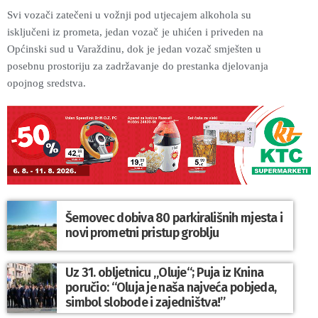
Svi vozači zatečeni u vožnji pod utjecajem alkohola su
isključeni iz prometa, jedan vozač je uhićen i priveden na
Općinski sud u Varaždinu, dok je jedan vozač smješten u
posebnu prostoriju za zadržavanje do prestanka djelovanja
opojnog sredstva.
Šemovec dobiva 80 parkirališnih mjesta i
novi prometni pristup groblju
Uz 31. obljetnicu „Oluje“; Puja iz Knina
poručio: “Oluja je naša najveća pobjeda,
simbol slobode i zajedništva!”