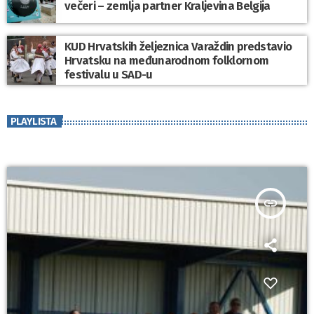
večeri – zemlja partner Kraljevina Belgija
KUD Hrvatskih željeznica Varaždin predstavio
Hrvatsku na međunarodnom folklornom
festivalu u SAD-u
PLAYLISTA
insert_link