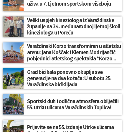
uživa u 7. Ljetnom sportskom višeboju
Veliki uspjeh kineziologa iz Varaždinske
županije na 34. međunarodnoj ljetnoj školi
kineziologa u Poreču
Varaždinski Korzo transformiran u atletsku
arenu: Jana Koščak i Klemen Modrijančić
pobjednici atletskog spektakla “Korzo
Jump 2026”
Grad bicikala ponovno okuplja sve
generacije na dva kotača: U subotu 25.
Varaždinska biciklijada
Sportski duh i odlična atmosfera obilježili
55. utrku ulicama Varaždinskih Toplica!
Prijavite se na 55. izdanje Utrke ulicama