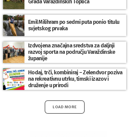
Grada Varaždinskih Toplica
Emil Milihram po sedmi puta ponio titulu
svjetskog prvaka
Izdvojena značajna sredstva za daljnji
razvoj sporta na području Varaždinske
županije
Hodaj, trči, kombiniraj – Zelendvor poziva
na rekreativnu utrku, timski izazov i
druženje u prirodi
LOAD MORE