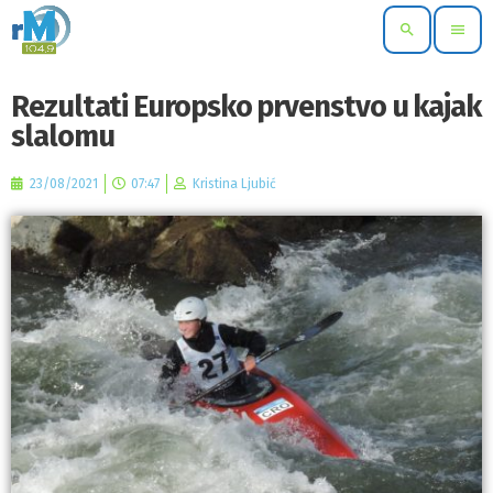
search
menu
Rezultati Europsko prvenstvo u kajak
slalomu
23/08/2021
07:47
Kristina Ljubić