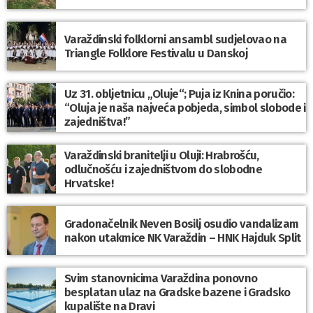
Varaždinski folklorni ansambl sudjelovao na
Triangle Folklore Festivalu u Danskoj
Uz 31. obljetnicu „Oluje“; Puja iz Knina poručio:
“Oluja je naša najveća pobjeda, simbol slobode i
zajedništva!”
Varaždinski branitelji u Oluji: Hrabrošću,
odlučnošću i zajedništvom do slobodne
Hrvatske!
Gradonačelnik Neven Bosilj osudio vandalizam
nakon utakmice NK Varaždin – HNK Hajduk Split
Svim stanovnicima Varaždina ponovno
besplatan ulaz na Gradske bazene i Gradsko
kupalište na Dravi