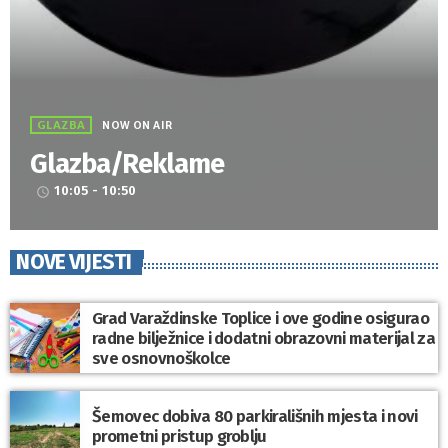
GLAZBA
NOW ON AIR
Glazba/Reklame
10:05 - 10:50
access_time
NOVE VIJESTI
Grad Varaždinske Toplice i ove godine osigurao
radne bilježnice i dodatni obrazovni materijal za
sve osnovnoškolce
Šemovec dobiva 80 parkirališnih mjesta i novi
prometni pristup groblju