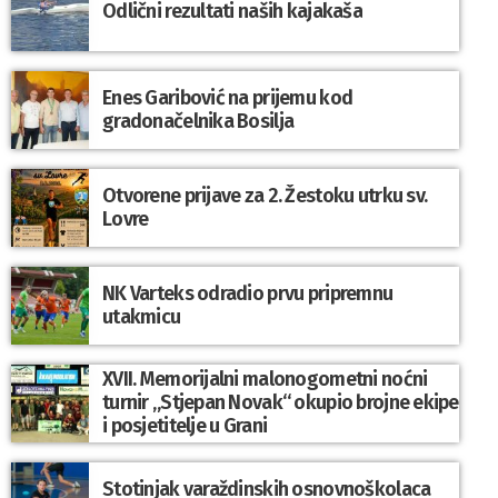
Odlični rezultati naših kajakaša
Enes Garibović na prijemu kod
gradonačelnika Bosilja
Otvorene prijave za 2. Žestoku utrku sv.
Lovre
NK Varteks odradio prvu pripremnu
utakmicu
XVII. Memorijalni malonogometni noćni
turnir „Stjepan Novak“ okupio brojne ekipe
i posjetitelje u Grani
Stotinjak varaždinskih osnovnoškolaca